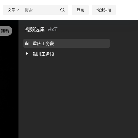
文章
登录
快速注册
视频选集
共
2
节
分观看
重庆工务段
银川工务段