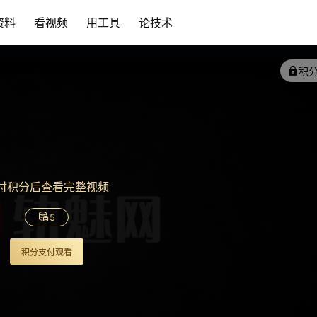
资料
看视频
用工具
论技术
积
付积分后查看完整视频
5
积分支付观看