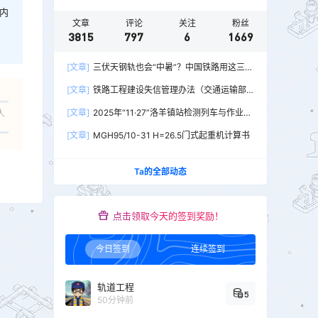
内
文章
评论
关注
粉丝
3815
797
6
1669
[文章]
三伏天钢轨也会“中暑”？中国铁路用这三招
破解热胀冷缩难题
[文章]
铁路工程建设失信管理办法（交通运输部
令2026年第15号）
[文章]
2025年“11·27”洛羊镇站检测列车与作业人
人
员相撞重大交通事故
[文章]
MGH95/10-31 H=26.5门式起重机计算书
Ta的全部动态
点击领取今天的签到奖励！
今日签到
连续签到
轨道工程
5
50分钟前