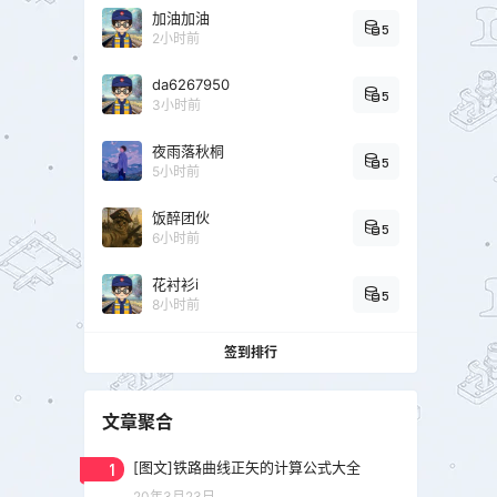
加油加油
5
2小时前
da6267950
5
3小时前
夜雨落秋桐
5
5小时前
饭醉团伙
5
6小时前
花衬衫i
5
8小时前
签到排行
文章聚合
1
[图文]铁路曲线正矢的计算公式大全
20年3月23日