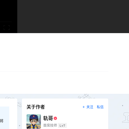
关于作者
关注
私信
轨哥
将
首席技师
Lv7