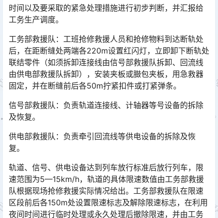
时间以及要采取的紧急处理措施进行初步判断，并汇报给
工务生产调度。󠅅󠅃󠄵󠅂󠄪󠇖󠆨󠆨󠇕󠆞󠆒󠅬󠇘󠆭󠆘󠇙󠆝󠅵󠇗󠆭󠆁󠄐󠇗󠅹󠅸󠇖󠆍󠅳󠇖󠅹󠅰󠇖󠆌󠅹
工务部救援队：工班抢修救援人员和抢修物料到达断轨处
后，在距断缝处两端各220m设置红闪灯，立即卸下断轨处
联结零件（如须拆卸连接线由信号部救援队拆卸、回流线
由供电部救援队拆卸），安装夹板或臌包夹板，用急救器
固定，并在断缝前后各50m拧紧扣件或打紧弹条。󠅅󠅃󠄵󠅂󠄪󠇖󠆨󠆨󠇕󠆞󠆒󠅬󠇘󠆭󠆘󠇙󠆝󠅵󠇗󠆭󠆁󠄐󠇗󠅹󠅸󠇖󠆍󠅳󠇖󠅹󠅰󠇖󠆌󠅹
信号部救援队：负责轨道连接线、计轴器等号设备的拆除
及恢复。
供电部救援队：负责牵引回流线等供电设备的拆除及恢
复。
轨道、信号、供电设备达到列车放行标准后放行列车，限
速范围为5—15km/h，轨道的具体限速数值由工务部救援
队根据现场抢修救援实际情况给出。工务部救援队在限速
区段前后各150m处设置限速标志及解除限速标志，在利用
夜间时间进行临时处理或永久处理后撤除限速，并由工务