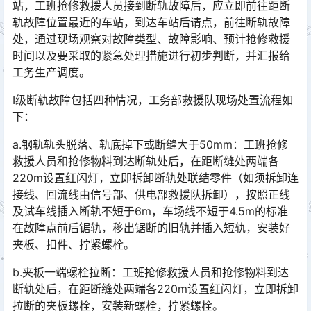
站，工班抢修救援人员接到断轨故障后，应立即前往距断
轨故障位置最近的车站，到达车站后请点，前往断轨故障
处，通过现场观察对故障类型、故障影响、预计抢修救援
时间以及要采取的紧急处理措施进行初步判断，并汇报给
工务生产调度。󠅅󠅃󠄵󠅂󠄪󠇖󠆨󠆨󠇕󠆞󠆒󠅬󠇘󠆭󠆘󠇙󠆝󠅵󠇗󠆭󠆁󠄐󠇗󠅹󠅸󠇖󠆍󠅳󠇖󠅹󠅰󠇖󠆌󠅹
Ⅰ级断轨故障包括四种情况，工务部救援队现场处置流程如
下：
a.钢轨轨头脱落、轨底掉下或断缝大于50mm：工班抢修
救援人员和抢修物料到达断轨处后，在距断缝处两端各
220m设置红闪灯，立即拆卸断轨处联结零件（如须拆卸连
接线、回流线由信号部、供电部救援队拆卸），按照正线
及试车线插入断轨不短于6m，车场线不短于4.5m的标准
在故障点前后锯轨，移出锯断的旧轨并插入短轨，安装好
夹板、扣件、拧紧螺栓。󠅅󠅃󠄵󠅂󠄪󠇖󠆨󠆨󠇕󠆞󠆒󠅬󠇘󠆭󠆘󠇙󠆝󠅵󠇗󠆭󠆁󠄐󠇗󠅹󠅸󠇖󠆍󠅳󠇖󠅹󠅰󠇖󠆌󠅹
b.夹板一端螺栓拉断：工班抢修救援人员和抢修物料到达
断轨处后，在距断缝处两端各220m设置红闪灯，立即拆卸
拉断的夹板螺栓，安装新螺栓，拧紧螺栓。