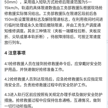
50mm），采用插入短轨方式抢修后限速范围为5—
15km/h，轨道的具体限速数值由工务部救援队根据现场抢
修救援实际情况给出。工务部救援队在限速区段前后各
150m处设置限速标志及解除限速标志，在利用夜间时间进
行临时处理或永久处理后撤除限速，并由工务生产调度通
知维修调度。其余三种情况（夹板一端螺栓拉断、夹板双
折、尖轨或基本轨折断），待故障排除后，可按正常速度
放行列车。󠅅󠅃󠄵󠅂󠄪󠇖󠆨󠆨󠇕󠆞󠆒󠅬󠇘󠆭󠆘󠇙󠆝󠅵󠇗󠆭󠆁󠄐󠇗󠅹󠅸󠇖󠆍󠅳󠇖󠅹󠅰󠇖󠆌󠅹
4 注意事项
4.1抢修救援人员在接到抢修救援命令后，应穿戴好安全防
护用品，并快速做好抢修准备工作。
4.2抢修救援人员到达现场后，应急抢修救援队长应指定现
场安全员，负责抢修救援过程中的安全防护工作。
4.3进入轨行区前应按照有关规定办理手续及做好安全防护
措施。抢修救援过程中应保持信息通畅，互通情况，做到
一切行动听指挥。