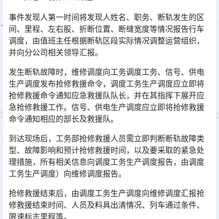
事件发现人第一时间将发现人姓名、职务、断轨发生的区
间、里程、左右股、折断位置、断缝宽度等情况报告行车
调度，由值班主任根据断轨区段实际情况调整运营组织，
并向分公司相关领导汇报。󠅅󠅃󠄵󠅂󠄪󠇖󠆨󠆨󠇕󠆞󠆒󠅬󠇘󠆭󠆘󠇙󠆝󠅵󠇗󠆭󠆁󠄐󠇗󠅹󠅸󠇖󠆍󠅳󠇖󠅹󠅰󠇖󠆌󠅹
发生断轨故障时，维修调度向工务调度工务、信号、供电
生产调度发布抢修救援命令，调度工务生产调度应立即将
抢修救援命令通知应急救援队队长，并在其指挥下展开应
急抢修救援工作。信号、供电生产调度应立即将抢修救援
命令通知相应的部长及救援队。󠅅󠅃󠄵󠅂󠄪󠇖󠆨󠆨󠇕󠆞󠆒󠅬󠇘󠆭󠆘󠇙󠆝󠅵󠇗󠆭󠆁󠄐󠇗󠅹󠅸󠇖󠆍󠅳󠇖󠅹󠅰󠇖󠆌󠅹
到达现场后，工务部抢修救援人员需立即判断断轨故障类
型、故障影响和预计抢修救援时间，以及要采取的紧急处
理措施，所有相关信息向调度工务生产调度报告，由调度
工务生产调度）向维修调度报告。󠅅󠅃󠄵󠅂󠄪󠇖󠆨󠆨󠇕󠆞󠆒󠅬󠇘󠆭󠆘󠇙󠆝󠅵󠇗󠆭󠆁󠄐󠇗󠅹󠅸󠇖󠆍󠅳󠇖󠅹󠅰󠇖󠆌󠅹
抢修救援结束后，由调度工务生产调度向维修调度汇报抢
修救援结束时间、人员及料具出清情况、列车通过条件、
限速标志里程等。