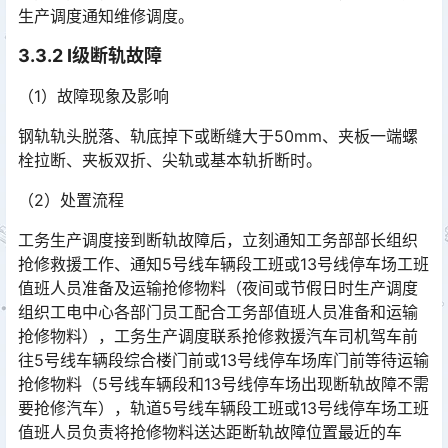
生产调度通知维修调度。󠅅󠅃󠄵󠅂󠄪󠇖󠆨󠆨󠇕󠆞󠆒󠅬󠇘󠆭󠆘󠇙󠆝󠅵󠇗󠆭󠆁󠄐󠇗󠅹󠅸󠇖󠆍󠅳󠇖󠅹󠅰󠇖󠆌󠅹
3.3.2 Ⅰ级断轨故障
（1）故障现象及影响
钢轨轨头脱落、轨底掉下或断缝大于50mm、夹板一端螺
栓拉断、夹板双折、尖轨或基本轨折断时。
（2）处置流程
工务生产调度接到断轨故障后，立刻通知工务部部长组织
抢修救援工作、通知5号线车辆段工班或13号线停车场工班
值班人员准备及运输抢修物料（夜间或节假日时生产调度
组织工电中心各部门员工配合工务部值班人员准备和运输
抢修物料），工务生产调度联系抢修救援汽车司机驾车前
往5号线车辆段综合楼门前或13号线停车场库门前等待运输
抢修物料（5号线车辆段和13号线停车场出现断轨故障不需
要抢修汽车），轨道5号线车辆段工班或13号线停车场工班
值班人员负责将抢修物料送达距断轨故障位置最近的车