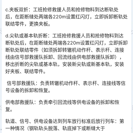
c.夹板双折：工班抢修救援人员和抢修物料到达断轨处
后，在距断缝处两端各220m设置红闪灯，立即拆卸断轨处
联结零件，更换夹板。
d.尖轨或基本轨折断：工班抢修救援人员和抢修物料到达
断轨处后，在距断缝处两端各220m设置红闪灯，立即拆卸
断轨处联结零件（如须拆卸转辙机动作杆、表示杆、连接
线由信号部救援队拆卸、回流线由供电部救援队拆卸），
移出折断的尖轨或基本轨，安装新尖轨或新基本轨，安装
好夹板、联结零件。󠅅󠅃󠄵󠅂󠄪󠇖󠆨󠆨󠇕󠆞󠆒󠅬󠇘󠆭󠆘󠇙󠆝󠅵󠇗󠆭󠆁󠄐󠇗󠅹󠅸󠇖󠆍󠅳󠇖󠅹󠅰󠇖󠆌󠅹
信号部救援队：负责转辙机动作杆、表示杆、连接线等信
号设备的拆卸和恢复。
供电部救援队：负责牵引回流线等供电设备的拆卸和恢
复。
轨道、信号、供电设备达到列车放行标准后放行列车：第
一种情况（钢轨轨头脱落、轨底掉下或断缝大于