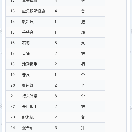
12
弯头撬棍
4
根
13
应急照明设施
4
台
14
轨距尺
1
把
15
手持台
1
部
16
石笔
5
支
17
大锤
2
把
18
活动扳手
2
把
19
卷尺
1
个
20
红闪灯
2
个
21
接头弹条
8
个
22
开口扳手
2
把
23
起道机
2
台
24
混合油
3
升