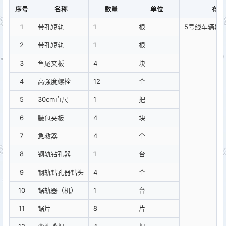
序号
名称
数量
单位
存放
1
带孔短轨
1
根
5号线车辆段1
2
带孔短轨
1
根
3
鱼尾夹板
4
块
4
高强度螺栓
12
个
5
30cm直尺
1
把
6
臌包夹板
4
块
7
急救器
4
个
8
钢轨钻孔器
1
台
9
钢轨钻孔器钻头
4
个
10
锯轨器（机）
1
台
11
锯片
8
片