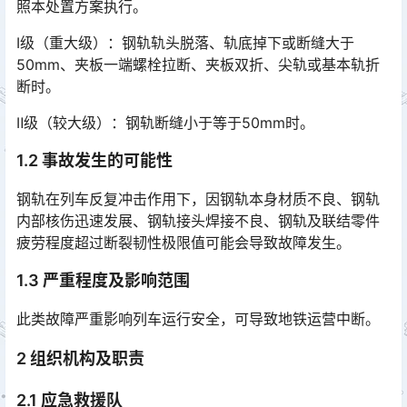
照本处置方案执行。󠅅󠅃󠄵󠅂󠄪󠇖󠆨󠆨󠇕󠆞󠆒󠅬󠇘󠆭󠆘󠇙󠆝󠅵󠇗󠆭󠆁󠄐󠇗󠅹󠅸󠇖󠆍󠅳󠇖󠅹󠅰󠇖󠆌󠅹
Ⅰ级（重大级）：钢轨轨头脱落、轨底掉下或断缝大于
50mm、夹板一端螺栓拉断、夹板双折、尖轨或基本轨折
断时。
Ⅱ级（较大级）：钢轨断缝小于等于50mm时。
1.2 事故发生的可能性
钢轨在列车反复冲击作用下，因钢轨本身材质不良、钢轨
内部核伤迅速发展、钢轨接头焊接不良、钢轨及联结零件
疲劳程度超过断裂韧性极限值可能会导致故障发生。
1.3 严重程度及影响范围
此类故障严重影响列车运行安全，可导致地铁运营中断。
2 组织机构及职责
2.1 应急救援队