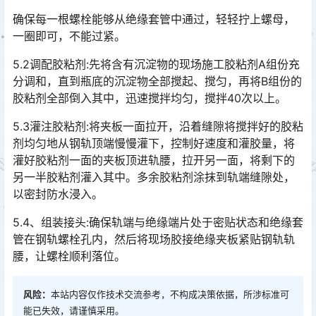
确保每一根螺栓能够从绝缘套管中通过，轻轻拧上螺母，
一圈即可，不能过紧。
5.2调配胶粘剂:先将含有沉淀物的现场施工胶粘剂A组份充
分调和，直到瓶底的沉淀物全部搅起、搅匀，再将B组份的
胶粘剂全部倒入其中，迅速搅拌均匀，搅拌40次以上。
5.3灌注胶粘剂:将夹板一面拉开，沿着缝隙将搅拌好的胶粘
剂均匀地从钢轨顶端慢慢灌下，控制好速度和灌胶量，将
灌好胶粘剂一面的夹板顶进轨腰，拉开另一面，将剩下的
另一半胶粘剂灌入其中。多余胶粘剂涂抹到轨端缝隙处，
以密封防水浸入。󠅅󠅃󠄵󠅂󠄪󠇖󠆨󠆨󠇕󠆞󠆒󠅬󠇘󠆭󠆘󠇙󠆝󠅵󠇗󠆭󠆁󠄐󠇗󠅹󠅸󠇖󠆍󠅳󠇖󠅹󠅰󠇖󠆌󠅹
5.4、组装接头:确保轨端与绝缘端片处于密贴状态和绝缘套
管在钢轨螺栓孔内，然后将现场胶接绝缘夹板紧贴钢轨轨
腰，让螺栓顺利落位。
风险：
本站内容仅作技术交流参考，不构成决策依据，所涉标准可
能已失效，请谨慎采用。