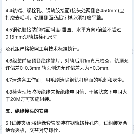
4.4轨端、螺栓孔、钢轨胶接面(接头处两侧各450mm)应
打磨去毛刺，轨腰侧面凸起字样必须打磨平整。
4.5钢轨胶接端的端面斜度(垂直、水平方向)偏差不超过
0.15mm;钢轨螺栓孔尺寸
及孔距严格按照工务技术标准执行。
4.6组装前应顶紧绝缘端片，对轨后用1m真尺检查，轨顶允
许偏差0-0.3mm,轨头侧边允许偏差为为±0.3mm.
4.7清洁各工作面，用毛刷清除钢轨打磨面的毛刺和灰尘。
4.8检查现场胶接绝缘夹板绝缘电阻值，干燥状态下电阻大
于20M方可实施组装。
五
、
绝缘接头的安装
5.1试装夹板:将绝缘套管安装在钢轨螺栓孔内，试组装复合
绝缘夹板，交替对穿螺栓，