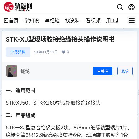
回首页
学知识
享经验
找资料
看视频
用工具
论技
STK-XJ型现场胶接绝缘接头操作说明书
0
业务资料
24年11月16日
蛇戈
关注
私信
一
、
适用范围
STK-XJ50、STK-XJ60型现场胶接绝缘接头
二
、
产品组成
STK一XJ型复合绝缘夹板2块、6/8mm绝缘轨型端片1片、
绝缘套管6只12.9级高强度螺栓6套、现场施工胶粘剂1套