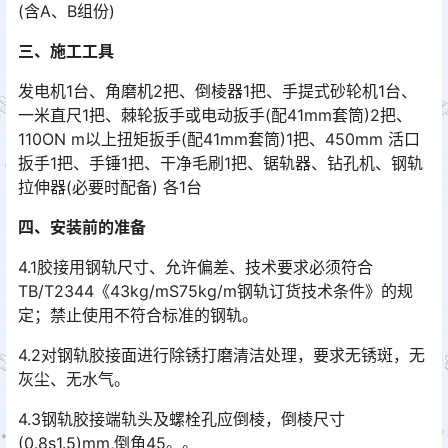
(含A、B组份)
三
、
施工工具
发电机1台、角磨机2把、倒棱器1把、手提式砂轮机1台、
一米直尺1把、棘轮扳手或电动扳手(配41mm套筒)2把、
110ON m以上扭矩扳手(配41mm套筒)1把、450mm 活口
扳手1把、手锤1把、干净毛刷1把、锯轨器、钻孔机、钢轨
拉伸器(必要时配备) 各1台󠅅󠅃󠄵󠅂󠄪󠇖󠆨󠆨󠇕󠆞󠆒󠅬󠇘󠆭󠆘󠇙󠆝󠅵󠇗󠆭󠆁󠄐󠇗󠅹󠅸󠇖󠆍󠅳󠇖󠅹󠅰󠇖󠆌󠅹
四
、
安装前的准备
4.1胶接用钢轨尺寸、允许偏差、技术要求必须符合
TB/T2344《43kg/mS75kg/m钢轨订货技术条件》的规
定；禁止使用不符合标准的钢轨。
4.2对钢轨胶接面进行除锈打磨清洁处理，要求无锈斑，无
灰尘、无水气。
4.3钢轨胶接端轨头及螺栓孔应倒棱，倒棱尺寸
(0.8s1.5)mm,倒角45。。