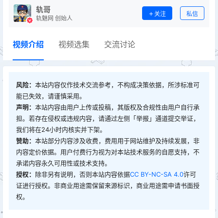
轨哥
关注
私信
轨魅网 创始人
视频介绍
视频选集
交流讨论
风险：
本站内容仅作技术交流参考，不构成决策依据，所涉标准可
能已失效，请谨慎采用。
声明：
本站内容由用户上传或投稿，其版权及合规性由用户自行承
担。若存在侵权或违规内容，请通过左侧「举报」通道提交举证，
我们将在24小时内核实并下架。
赞助：
本站部分内容涉及收费，费用用于网站维护及持续发展，非
内容定价依据。用户付费行为视为对本站技术服务的自愿支持，不
承诺内容永久可用性或技术支持。
授权：
除非另有说明，否则本站内容依据
CC BY-NC-SA 4.0
许可
证进行授权。非商业用途需保留来源标识，商业用途需申请书面授
权。