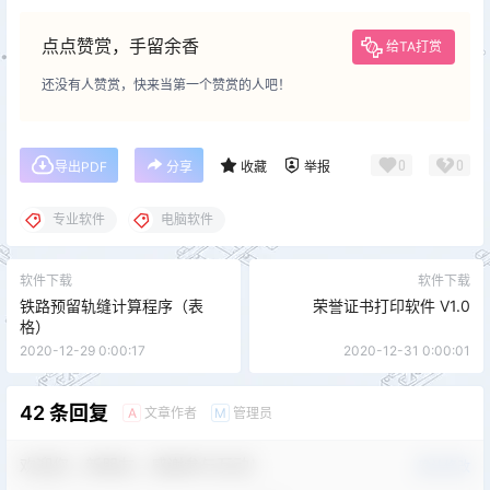
点点赞赏，手留余香
给TA打赏
还没有人赞赏，快来当第一个赞赏的人吧！
0
0
导出PDF
分享
收藏
举报
专业软件
电脑软件
软件下载
软件下载
铁路预留轨缝计算程序（表
荣誉证书打印软件 V1.0
格）
2020-12-29 0:00:17
2020-12-31 0:00:01
42 条回复
文章作者
管理员
A
M
欢迎您，新朋友，感谢参与互动！
确认修改