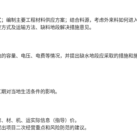
式；编制主要工程材料供应方案；结合料源，考虑外来料如何进
󠇕󠆞󠆒󠅬󠇘󠆭󠆘󠇙󠆝󠅵󠇗󠆭󠆁󠄐󠇗󠅹󠅸󠇖󠆍󠅳󠇖󠅹󠅰󠇖󠆌󠅹
电的容量、电压、电费等情况，并提出缺水地段应采取的措施和
工期对当地生活条件的影响。
劳、材、机、运实际信息（指导）价。
提出项目二次经营重点和风险防范的建议。