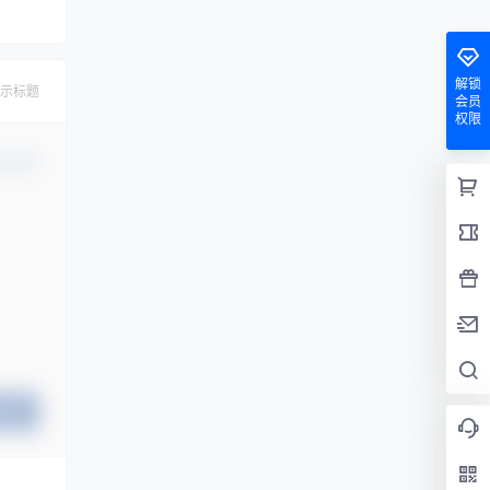
解锁
示标题
会员
权限
认修改
提交