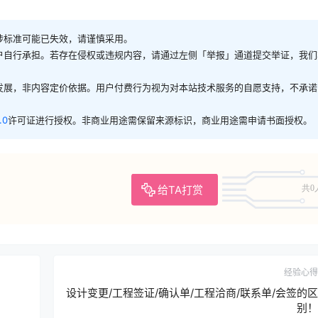
涉标准可能已失效，请谨慎采用。
户自行承担。若存在侵权或违规内容，请通过左侧「举报」通道提交举证，我们
发展，非内容定价依据。用户付费行为视为对本站技术服务的自愿支持，不承诺
.0
许可证进行授权。非商业用途需保留来源标识，商业用途需申请书面授权。
给TA打赏
共0
经验心得
设计变更/工程签证/确认单/工程洽商/联系单/会签的区
别！