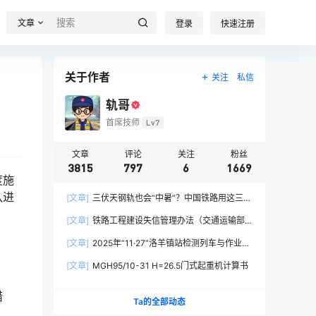
文章
登录
快速注册
关于作者
关注
私信
轨哥
首席技师
Lv7
文章
评论
关注
粉丝
3815
797
6
1669
度施
队进
[文章]
三伏天钢轨也会“中暑”？中国铁路用这三招
破解热胀冷缩难题
[文章]
铁路工程建设失信管理办法（交通运输部
令2026年第15号）
[文章]
2025年“11·27”洛羊镇站检测列车与作业人
员相撞重大交通事故
[文章]
MGH95/10-31 H=26.5门式起重机计算书
措
Ta的全部动态