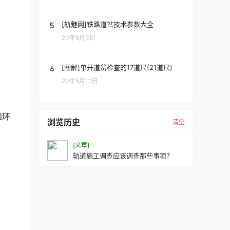
5
[轨魅网]铁路道岔技术参数大全
20年6月3日
6
[图解]单开道岔检查的17道尺(21道尺)
20年5月11日
和环
浏览历史
清空
[文章]
轨道施工调查应该调查那些事项？