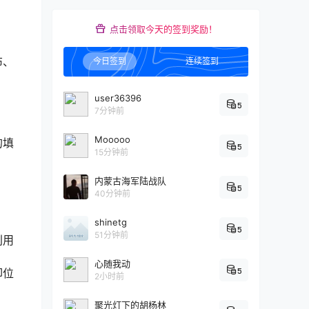
点击领取今天的签到奖励！
布、
今日签到
连续签到
user36396
5
7分钟前
Mooooo
的填
5
15分钟前
内蒙古海军陆战队
5
40分钟前
shinetg
5
51分钟前
利用
心随我动
5
卸位
2小时前
聚光灯下的胡杨林