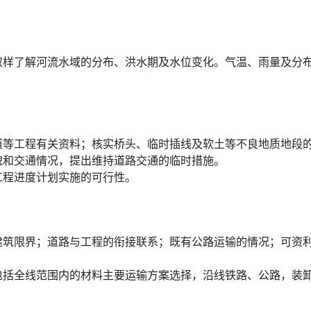
取样了解河流水域的分布、洪水期及水位变化。气温、雨量及分
道等工程有关资料；核实桥头、临时插线及软土等不良地质地段
󠆨󠇕󠆞󠆒󠅬󠇘󠆭󠆘󠇙󠆝󠅵󠇗󠆭󠆁󠄐󠇗󠅹󠅸󠇖󠆍󠅳󠇖󠅹󠅰󠇖󠆌󠅹
工程进度计划实施的可行性。
建筑限界；道路与工程的衔接联系；既有公路运输的情况；可资
包括全线范围内的材料主要运输方案选择，沿线铁路、公路，装