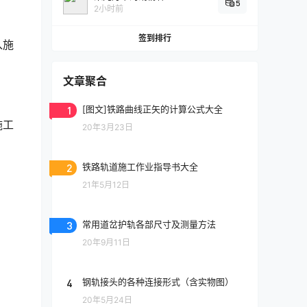
5
2小时前
签到排行
入施
文章聚合
1
[图文]铁路曲线正矢的计算公式大全
施工
20年3月23日
2
铁路轨道施工作业指导书大全
21年5月12日
3
常用道岔护轨各部尺寸及测量方法
20年9月11日
4
钢轨接头的各种连接形式（含实物图）
20年5月24日