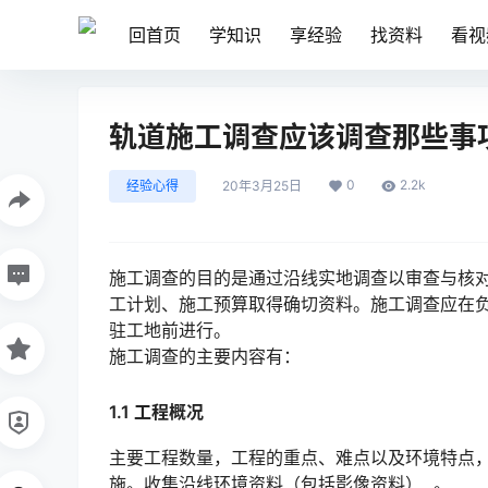
回首页
学知识
享经验
找资料
看视
轨道施工调查应该调查那些事
0
2.2k
经验心得
20年3月25日
施工调查的目的是通过沿线实地调查以审查与核
工计划、施工预算取得确切资料。施工调查应在
驻工地前进行。󠅅󠅃󠄵󠅂󠄪󠇖󠆨󠆨󠇕󠆞󠆒󠅬󠇘󠆭󠆘󠇙󠆝󠅵󠇗󠆭󠆁󠄐󠇗󠅹󠅸󠇖󠆍󠅳󠇖󠅹󠅰󠇖󠆌󠅹
施工调查的主要内容有：
1.1 工程概况
主要工程数量，工程的重点、难点以及环境特点
施。收集沿线环境资料（包括影像资料） 。