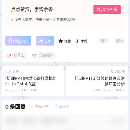
点点赞赏，手留余香
给TA打赏
还没有人赞赏，快来当第一个赞赏的人吧！
0
0
导出PDF
分享
收藏
举报
信号工
设备维护
培训课件
培训课件
[培训PPT]内燃钢轨打磨机培
[培训PPT]无缝线路管理及常
训（NGM-4.8型）
见病害分析
2025-8-13 0:00:00
2025-8-27 0:00:00
0 条回复
文章作者
管理员
A
M
欢迎您，新朋友，感谢参与互动！
确认修改