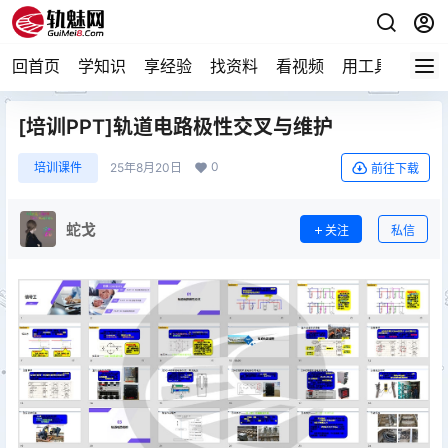
回首页
学知识
享经验
找资料
看视频
用工具
论技
[培训PPT]轨道电路极性交叉与维护
0
培训课件
25年8月20日
前往下载
蛇戈
关注
私信