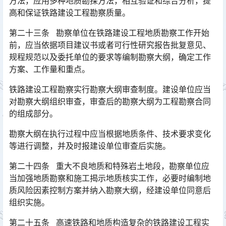
方法，应用多种地质勘探方法，相互验证和综合分析，提
高和保证铁路建设工程勘察质量。󠅅󠅃󠄵󠅂󠄪󠇖󠆨󠆨󠇕󠆞󠆒󠅬󠇘󠆭󠆘󠇙󠆝󠅵󠇗󠆭󠆁󠄐󠇗󠅹󠅸󠇖󠆍󠅳󠇖󠅹󠅰󠇖󠆌󠅹
第二十三条 勘察单位在铁路建设工程地质勘察工作开始
前，应当依据项目建议书或者可行性研究报告批复意见、
规程规范以及委托单位的要求等编制勘察大纲，确定工作
方案、工作量和重点。󠅅󠅃󠄵󠅂󠄪󠇖󠆨󠆨󠇕󠆞󠆒󠅬󠇘󠆭󠆘󠇙󠆝󠅵󠇗󠆭󠆁󠄐󠇗󠅹󠅸󠇖󠆍󠅳󠇖󠅹󠅰󠇖󠆌󠅹
铁路建设工程勘察实行勘察大纲审查制度。建设单位应当
对勘察大纲组织审查，审查后的勘察大纲为工程勘察合同
的组成部分。
勘察大纲在执行过程中应当根据地质条件、技术要求变化
等进行调整，并及时报建设单位审查后实施。
第二十四条 重大不良地质和特殊岩土地段，勘察单位应
当加强地质勘察和施工揭示地质核实工作，必要时编制地
质风险因素控制方案并纳入勘察大纲，经建设单位同意后
组织实施。󠅅󠅃󠄵󠅂󠄪󠇖󠆨󠆨󠇕󠆞󠆒󠅬󠇘󠆭󠆘󠇙󠆝󠅵󠇗󠆭󠆁󠄐󠇗󠅹󠅸󠇖󠆍󠅳󠇖󠅹󠅰󠇖󠆌󠅹
第二十五条 高速铁路和地质构造复杂的铁路建设工程实