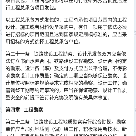
项目发包，工程简易的也可以在可行性研究报告批复后进
行工程总承包项目发包。󠅅󠅃󠄵󠅂󠄪󠇖󠆨󠆨󠇕󠆞󠆒󠅬󠇘󠆭󠆘󠇙󠆝󠅵󠇗󠆭󠆁󠄐󠇗󠅹󠅸󠇖󠆍󠅳󠇖󠅹󠅰󠇖󠆌󠅹
以工程总承包方式发包的，工程总承包项目范围内的工程
设计、施工或者材料设备采购中，有任一项属于依法必须
进行招标的项目范围且达到国家规定规模标准的，应当采
用招标的方式选择工程总承包单位。󠅅󠅃󠄵󠅂󠄪󠇖󠆨󠆨󠇕󠆞󠆒󠅬󠇘󠆭󠆘󠇙󠆝󠅵󠇗󠆭󠆁󠄐󠇗󠅹󠅸󠇖󠆍󠅳󠇖󠅹󠅰󠇖󠆌󠅹
第二十一条 铁路建设工程勘察、设计承发包双方应当依
法订立书面承包合同。铁路建设工程勘察、设计合同约定
的勘察、设计费（率）及支付方式应当公平合理，不得影
响勘察设计工作质量；确定的工期应当能够保证勘察、设
计单位按照标准规范要求完成相应的勘察、设计工作；确
需调整工期等约定事项的，应当在保证勘察、设计工作质
量安全的前提下签订补充协议明确有关具体事宜。󠅅󠅃󠄵󠅂󠄪󠇖󠆨󠆨󠇕󠆞󠆒󠅬󠇘󠆭󠆘󠇙󠆝󠅵󠇗󠆭󠆁󠄐󠇗󠅹󠅸󠇖󠆍󠅳󠇖󠅹󠅰󠇖󠆌󠅹
第四章 工程勘察
第二十二条 铁路建设工程地质勘察实行综合勘探。勘察
单位应当加强地质测（调）绘工作，积极采用新技术、新