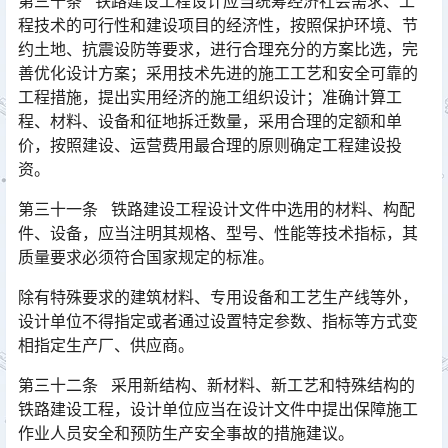
第三十条 铁路建设工程设计应当统筹经济社会需求、工
程技术的可行性和建设项目的经济性，按照保护环境、节
约土地、抗震设防等要求，进行合理充分的方案比选，完
善优化设计方案；采用技术先进的施工工艺和安全可靠的
工程措施，提出实用经济的施工组织设计；准确计算工
程、材料、设备和征地拆迁数量，采用合理的定额和单
价，按照建设、运营费用最合理的原则确定工程建设投
资。󠅅󠅃󠄵󠅂󠄪󠇖󠆨󠆨󠇕󠆞󠆒󠅬󠇘󠆭󠆘󠇙󠆝󠅵󠇗󠆭󠆁󠄐󠇗󠅹󠅸󠇖󠆍󠅳󠇖󠅹󠅰󠇖󠆌󠅹
第三十一条 铁路建设工程设计文件中选用的材料、构配
件、设备，应当注明其规格、型号、性能等技术指标，其
质量要求必须符合国家规定的标准。
除有特殊要求的建筑材料、专用设备和工艺生产线等外，
设计单位不得指定或者通过设置特定参数、指标等方式变
相指定生产厂、供应商。
第三十二条 采用新结构、新材料、新工艺和特殊结构的
铁路建设工程，设计单位应当在设计文件中提出保障施工
作业人员安全和预防生产安全事故的措施建议。