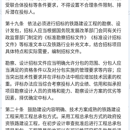
受联合体投标等条件要求，不得设置不合理条件限制、排
斥潜在投标人。󠅅󠅃󠄵󠅂󠄪󠇖󠆨󠆨󠇕󠆞󠆒󠅬󠇘󠆭󠆘󠇙󠆝󠅵󠇗󠆭󠆁󠄐󠇗󠅹󠅸󠇖󠆍󠅳󠇖󠅹󠅰󠇖󠆌󠅹
第十九条 依法必须进行招标的铁路建设工程的勘察、设
计发包，招标人应当根据国务院发展改革部门会同有关行
政监督部门制定的《标准勘察招标文件》《标准设计招标
文件》等标准文本以及铁路行业补充文本，结合招标项目
具体特点和实际需要，编制招标文件。󠅅󠅃󠄵󠅂󠄪󠇖󠆨󠆨󠇕󠆞󠆒󠅬󠇘󠆭󠆘󠇙󠆝󠅵󠇗󠆭󠆁󠄐󠇗󠅹󠅸󠇖󠆍󠅳󠇖󠅹󠅰󠇖󠆌󠅹
勘察、设计招标文件应当明确允许分包的范围、分包人应
当满足的资格条件以及对分包实施的管理要求等内容；应
当突出技术性要求并在评标办法中相应增加技术因素的权
重。评标办法应当综合考察投标人的业绩、信用和拟承担
项目勘察设计人员的资格和能力、勘察设计方案的优劣等
因素，择优确定中标人。󠅅󠅃󠄵󠅂󠄪󠇖󠆨󠆨󠇕󠆞󠆒󠅬󠇘󠆭󠆘󠇙󠆝󠅵󠇗󠆭󠆁󠄐󠇗󠅹󠅸󠇖󠆍󠅳󠇖󠅹󠅰󠇖󠆌󠅹
第二十条 鼓励建设内容明确、技术方案成熟的铁路建设
工程采用工程总承包方式。采用工程总承包方式的政府投
资铁路建设工程，在初步设计审查批准后进行工程总承包