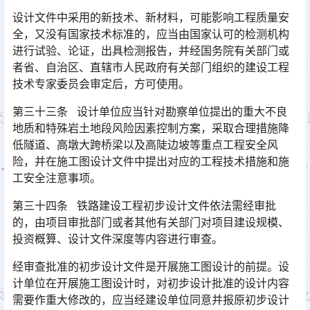
设计文件中采用的新技术、新材料，可能影响工程质量安
全，又没有国家技术标准的，应当由国家认可的检测机构
进行试验、论证，出具检测报告，并经国务院有关部门或
者省、自治区、直辖市人民政府有关部门组织的建设工程
技术专家委员会审定后，方可使用。󠅅󠅃󠄵󠅂󠄪󠇖󠆨󠆨󠇕󠆞󠆒󠅬󠇘󠆭󠆘󠇙󠆝󠅵󠇗󠆭󠆁󠄐󠇗󠅹󠅸󠇖󠆍󠅳󠇖󠅹󠅰󠇖󠆌󠅹
第三十三条 设计单位应当针对勘察单位提出的重大不良
地质和特殊岩土地段风险因素控制方案，采取合理措施降
低隧道、高墩大跨桥梁以及高陡边坡等重点工程安全风
险，并在施工图设计文件中提出对应的工程技术措施和施
工安全注意事项。󠅅󠅃󠄵󠅂󠄪󠇖󠆨󠆨󠇕󠆞󠆒󠅬󠇘󠆭󠆘󠇙󠆝󠅵󠇗󠆭󠆁󠄐󠇗󠅹󠅸󠇖󠆍󠅳󠇖󠅹󠅰󠇖󠆌󠅹
第三十四条 铁路建设工程初步设计文件依法需经审批
的，由项目审批部门或者其他有关部门对项目建设规模、
投资概算、设计文件深度等内容进行审查。
经审查批准的初步设计文件是开展施工图设计的前提。设
计单位在开展施工图设计时，对初步设计批准的设计内容
需要作重大修改的，应当经建设单位同意并报原初步设计