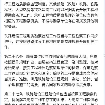
行工程地质勘察监理制度。其他新建（改建）铁路、铁路
枢纽、大型站房等铁路建设工程可以根据需要开展工程地
质勘察监理工作。承担工程地质勘察监理的单位应当具备
相应的工程勘察资质，不得与勘察单位存在隶属及其他利
害关系。󠅅󠅃󠄵󠅂󠄪󠇖󠆨󠆨󠇕󠆞󠆒󠅬󠇘󠆭󠆘󠇙󠆝󠅵󠇗󠆭󠆁󠄐󠇗󠅹󠅸󠇖󠆍󠅳󠇖󠅹󠅰󠇖󠆌󠅹
铁路建设工程地质勘察监理工作应当与工程勘察工作同步
进行，并按照铁路建设工程地质勘察监理规程开展相关工
作。
第二十六条 勘察单位应当依据审查后的勘察大纲，严格
按照操作规程作业，加强勘察过程管理，及时整理、核对
原始记录，接受工程地质勘察监理单位的检查，保证勘察
工作达到规定的要求和深度；编制的工程勘察成果文件应
当真实、准确，满足铁路建设工程规划、选址、设计、岩
土治理和施工的需要，符合国家规定的勘察深度要求。󠅅󠅃󠄵󠅂󠄪󠇖󠆨󠆨󠇕󠆞󠆒󠅬󠇘󠆭󠆘󠇙󠆝󠅵󠇗󠆭󠆁󠄐󠇗󠅹󠅸󠇖󠆍󠅳󠇖󠅹󠅰󠇖󠆌󠅹
第二十七条 铁路建设工程建设单位应当按照工程勘察约
定，协调解决勘察工作中存在的困难，为勘察工作提供必