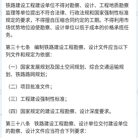
铁路建设工程建设单位不得对勘察、设计、工程地质勘察
监理等单位提出不符合法律、行政法规和国家强制性标准
规定的要求，不得擅自压缩合同约定的工期。不得利用市
场优势地位迫使勘察、设计单位以低于成本的价格承揽任
务。󠅅󠅃󠄵󠅂󠄪󠇖󠆨󠆨󠇕󠆞󠆒󠅬󠇘󠆭󠆘󠇙󠆝󠅵󠇗󠆭󠆁󠄐󠇗󠅹󠅸󠇖󠆍󠅳󠇖󠅹󠅰󠇖󠆌󠅹
第三十七条 编制铁路建设工程勘察、设计文件应当以下
列文件和规定为依据：
（一）国家发展规划及国土空间规划、综合交通运输规
划、铁路路网规划；
（二）项目批准文件；
（三）工程建设强制性标准；
（四）国家规定的建设工程勘察、设计深度要求。
第三十八条 铁路建设工程勘察、设计单位交付建设单位
的勘察、设计文件应当符合下列要求：