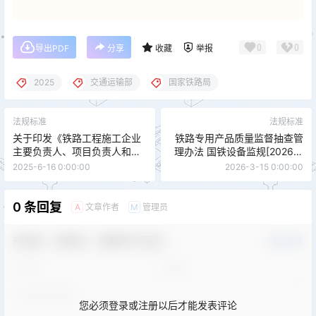
0
0
导出PDF
分享
收藏
举报
2025
交通运输部
国家铁路局
法规标准
法规标准
关于印发《铁路工程施工企业
铁路专用产品质量监督抽查管
主要负责人、项目负责人和专
理办法 国铁设备监规[2026]3
职安全生产管理人员安全考核
号
2025-6-16 0:00:00
2026-3-15 0:00:00
大纲》的通知
0 条回复
文章作者
管理员
A
M
欢迎您，新朋友，感谢参与互动！
确认修改
您必须登录或注册以后才能发表评论