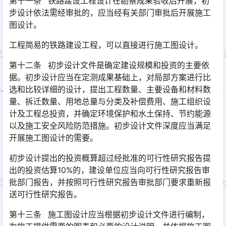
第十一条 铁路建设工程设计在勘察成果验收后开展，初
步设计依法需经审批的，应当经有关部门审批后开展施工
图设计。
工程简易的铁路建设工程，可以直接进行施工图设计。
第十二条 初步设计文件是确定建设规模和投资的主要依
据。初步设计应当在定测成果基础上，对局部方案进行比
选和比较详细的设计，提出工程数量、主要设备和材料数
量、拆迁数量、用地总量与分类及补偿费用、施工组织设
计及工程总投资，并确定环境保护和水土保持、节约能源
以及施工安全风险防范措施。初步设计文件深度应当满足
开展施工图设计的需要。󠅅󠅃󠄵󠅂󠄪󠇖󠆨󠆨󠇕󠆞󠆒󠅬󠇘󠆭󠆘󠇙󠆝󠅵󠇗󠆭󠆁󠄐󠇗󠅹󠅸󠇖󠆍󠅳󠇖󠅹󠅰󠇖󠆌󠅹
初步设计提出的投资概算超过经批准的可行性研究报告提
出的投资估算10%的，建设单位应当向可行性研究报告审
批部门报告，并按照可行性研究报告审批部门要求重新报
送可行性研究报告。󠅅󠅃󠄵󠅂󠄪󠇖󠆨󠆨󠇕󠆞󠆒󠅬󠇘󠆭󠆘󠇙󠆝󠅵󠇗󠆭󠆁󠄐󠇗󠅹󠅸󠇖󠆍󠅳󠇖󠅹󠅰󠇖󠆌󠅹
第十三条 施工图设计应当根据初步设计文件进行编制，