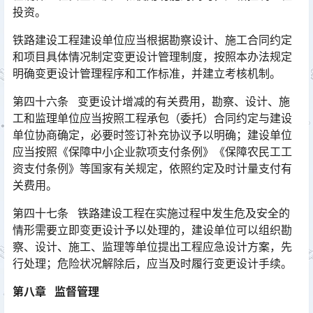
投资。
铁路建设工程建设单位应当根据勘察设计、施工合同约定
和项目具体情况制定变更设计管理制度，按照本办法规定
明确变更设计管理程序和工作标准，并建立考核机制。
第四十六条 变更设计增减的有关费用，勘察、设计、施
工和监理单位应当按照工程承包（委托）合同约定与建设
单位协商确定，必要时签订补充协议予以明确；建设单位
应当按照《保障中小企业款项支付条例》《保障农民工工
资支付条例》等国家有关规定，依照约定及时计量支付有
关费用。󠅅󠅃󠄵󠅂󠄪󠇖󠆨󠆨󠇕󠆞󠆒󠅬󠇘󠆭󠆘󠇙󠆝󠅵󠇗󠆭󠆁󠄐󠇗󠅹󠅸󠇖󠆍󠅳󠇖󠅹󠅰󠇖󠆌󠅹
第四十七条 铁路建设工程在实施过程中发生危及安全的
情形需要立即变更设计予以处理的，建设单位可以组织勘
察、设计、施工、监理等单位提出工程应急设计方案，先
行处理；危险状况解除后，应当及时履行变更设计手续。󠅅󠅃󠄵󠅂󠄪󠇖󠆨󠆨󠇕󠆞󠆒󠅬󠇘󠆭󠆘󠇙󠆝󠅵󠇗󠆭󠆁󠄐󠇗󠅹󠅸󠇖󠆍󠅳󠇖󠅹󠅰󠇖󠆌󠅹
第八章 监督管理