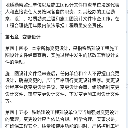
地质勘察监理单位以及施工图设计文件审查单位法定代表
人和直接责任人员按照各自的职责，对其经办的工程勘
察、设计、地质勘察监理和施工图设计文件审查工作，在
工程合理使用年限内依法承担工程质量安全责任。󠅅󠅃󠄵󠅂󠄪󠇖󠆨󠆨󠇕󠆞󠆒󠅬󠇘󠆭󠆘󠇙󠆝󠅵󠇗󠆭󠆁󠄐󠇗󠅹󠅸󠇖󠆍󠅳󠇖󠅹󠅰󠇖󠆌󠅹
第七章 变更设计
第四十四条 本章所称变更设计，是指铁路建设工程施工
图设计文件经审查后，实施过程中发生的修改工程设计文
件的活动。
施工图设计文件经审查后，任何单位和个人不得擅自变更
设计，确需变更的，应当严格履行变更设计程序。变更设
计程序包括变更设计建议、变更设计会审、组织编制变更
设计文件、审查变更设计文件、下发变更施工图设计文件
等。󠅅󠅃󠄵󠅂󠄪󠇖󠆨󠆨󠇕󠆞󠆒󠅬󠇘󠆭󠆘󠇙󠆝󠅵󠇗󠆭󠆁󠄐󠇗󠅹󠅸󠇖󠆍󠅳󠇖󠅹󠅰󠇖󠆌󠅹
第四十五条 铁路建设工程建设单位应当加强对变更设计
的管理，变更设计应当依法合规、科学合理、实事求是，
在确保工程安全、质量和使用功能的同时，严格控制工程