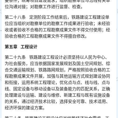
要条件；统筹项目建设需求，组织勘察单位与沿线有关单
位沟通对接；对勘察工作进行监督、检查。󠅅󠅃󠄵󠅂󠄪󠇖󠆨󠆨󠇕󠆞󠆒󠅬󠇘󠆭󠆘󠇙󠆝󠅵󠇗󠆭󠆁󠄐󠇗󠅹󠅸󠇖󠆍󠅳󠇖󠅹󠅰󠇖󠆌󠅹
第二十八条 定测阶段工作结束后，铁路建设工程建设单
位应当组织对勘察单位的勘察工作成果进行验收；未经验
收或者验收不合格的工程勘察成果文件不得交付使用；经
验收合格的工程勘察成果文件不得擅自修改。󠅅󠅃󠄵󠅂󠄪󠇖󠆨󠆨󠇕󠆞󠆒󠅬󠇘󠆭󠆘󠇙󠆝󠅵󠇗󠆭󠆁󠄐󠇗󠅹󠅸󠇖󠆍󠅳󠇖󠅹󠅰󠇖󠆌󠅹
第五章 工程设计
第二十九条 铁路建设工程设计必须坚持以人民为中心、
为社会服务，应当依据国家发展规划及国土空间规划、综
合交通运输规划、铁路路网规划，严格按照验收合格的工
程勘察成果文件开展，加强与其他运输方式规划建设协同
和衔接，运用系统工程理论，优化点与点、线与线、点与
线、固定设备与移动设备以及装备能力的匹配关系，正确
处理建设与运输、建设与维修、新建工程与既有设施设备
的关系，通过经济技术比较，选择安全可靠、技术适用、
经济环保的建设方案。󠅅󠅃󠄵󠅂󠄪󠇖󠆨󠆨󠇕󠆞󠆒󠅬󠇘󠆭󠆘󠇙󠆝󠅵󠇗󠆭󠆁󠄐󠇗󠅹󠅸󠇖󠆍󠅳󠇖󠅹󠅰󠇖󠆌󠅹