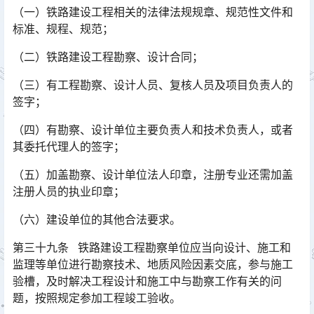
（一）铁路建设工程相关的法律法规规章、规范性文件和
标准、规程、规范；
（二）铁路建设工程勘察、设计合同；
（三）有工程勘察、设计人员、复核人员及项目负责人的
签字；
（四）有勘察、设计单位主要负责人和技术负责人，或者
其委托代理人的签字；
（五）加盖勘察、设计单位法人印章，注册专业还需加盖
注册人员的执业印章；
（六）建设单位的其他合法要求。
第三十九条 铁路建设工程勘察单位应当向设计、施工和
监理等单位进行勘察技术、地质风险因素交底，参与施工
验槽，及时解决工程设计和施工中与勘察工作有关的问
题，按照规定参加工程竣工验收。󠅅󠅃󠄵󠅂󠄪󠇖󠆨󠆨󠇕󠆞󠆒󠅬󠇘󠆭󠆘󠇙󠆝󠅵󠇗󠆭󠆁󠄐󠇗󠅹󠅸󠇖󠆍󠅳󠇖󠅹󠅰󠇖󠆌󠅹