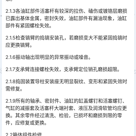
2.1.3各油缸部件活塞杆有较深的拉伤、磕伤或镀铬层磨损
已露出基体金属，密封失效，油缸部件有漏油现象，油缸
部件有紧固螺栓失效。
2.1.5检查镐臂的捣镐安装孔，若磨损变大不能紧固捣镐时
应更换镐臂。
2.1.6振动轴出现明显的异常振动或噪音。
2.1.7支承臂连接螺栓失效，支承臂定位销孔磨损超限。
2.1.8捣固装置导柱安装座无明显裂纹、变形和紧固失效时
需修复。
2.1.9所有的轴承、密封件、油缸的缸盖螺钉和活塞螺钉、
气缸的减振套及活塞杆大端衬套、液压及润滑软管均应更
换。其余零件经过清洗、检验，已损坏和磨损到限的零
件，应修复或更换。󠅅󠅃󠄵󠅂󠄪󠇖󠆨󠆨󠇕󠆞󠆒󠅬󠇘󠆭󠆘󠇙󠆝󠅵󠇗󠆭󠆁󠄐󠇗󠅹󠅸󠇖󠆍󠅳󠇖󠅹󠅰󠇖󠆌󠅹
2.2箱体组件检修