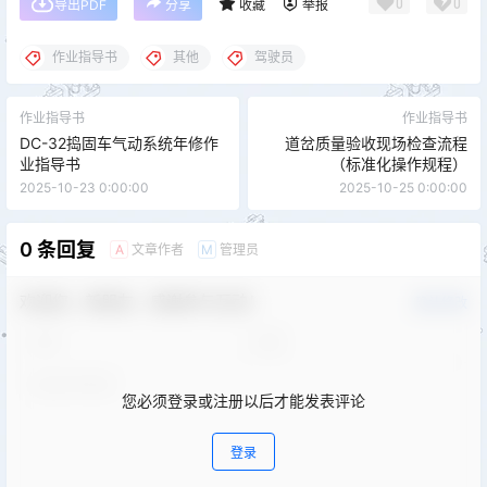
0
0
导出PDF
分享
收藏
举报
作业指导书
其他
驾驶员
作业指导书
作业指导书
DC-32捣固车气动系统年修作
道岔质量验收现场检查流程
业指导书
（标准化操作规程）
2025-10-23 0:00:00
2025-10-25 0:00:00
0 条回复
文章作者
管理员
A
M
欢迎您，新朋友，感谢参与互动！
确认修改
您必须登录或注册以后才能发表评论
登录