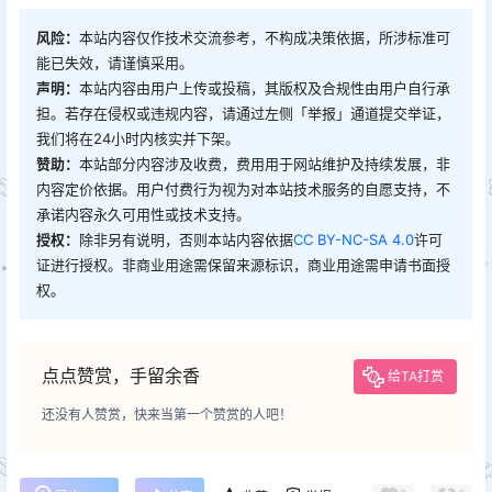
风险：
本站内容仅作技术交流参考，不构成决策依据，所涉标准可
能已失效，请谨慎采用。
声明：
本站内容由用户上传或投稿，其版权及合规性由用户自行承
担。若存在侵权或违规内容，请通过左侧「举报」通道提交举证，
我们将在24小时内核实并下架。
赞助：
本站部分内容涉及收费，费用用于网站维护及持续发展，非
内容定价依据。用户付费行为视为对本站技术服务的自愿支持，不
承诺内容永久可用性或技术支持。
授权：
除非另有说明，否则本站内容依据
CC BY-NC-SA 4.0
许可
证进行授权。非商业用途需保留来源标识，商业用途需申请书面授
权。
点点赞赏，手留余香
给TA打赏
还没有人赞赏，快来当第一个赞赏的人吧！