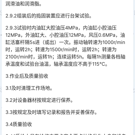
润滑油和润滑脂。
2.9.2组装后的捣固装置应进行台架试验。
2.9.3试验时内油缸大腔油压4MPa，内油缸小腔油压
12MPa，外油缸大、小腔油压12MPa，风压0.6MPa，油
缸活塞杆隔5s进（或出）一次。振动轴转速为1000r/min
时，运转2h；转速为1500r/min时，运转2h；转速为
2100r/min时，运转1h；连续运转5h。每隔1h测量各档轴
承温度和试验台油温，轴承温度应不高于115℃。󠅅󠅃󠄵󠅂󠄪󠇖󠆨󠆨󠇕󠆞󠆒󠅬󠇘󠆭󠆘󠇙󠆝󠅵󠇗󠆭󠆁󠄐󠇗󠅹󠅸󠇖󠆍󠅳󠇖󠅹󠅰󠇖󠆌󠅹
3.作业后及质量验收
3.1及时清理工作场地。
3.2对设备器材按规定进行保养。
3.3按规定及时填写记录和报告并妥善保存。
3.4质量验收