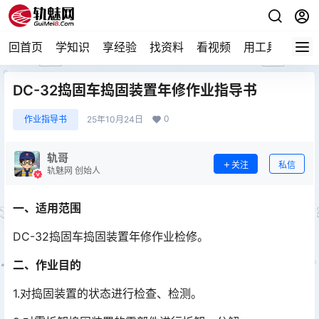
回首页
学知识
享经验
找资料
看视频
用工具
论技
DC-32捣固车捣固装置年修作业指导书
0
作业指导书
25年10月24日
轨哥
关注
私信
轨魅网 创始人
一、适用范围
DC-32捣固车捣固装置年修作业检修。
二、作业目的
1.对捣固装置的状态进行检查、检测。