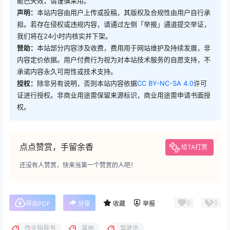
能已失效，请谨慎采用。
声明：
本站内容由用户上传或投稿，其版权及合规性由用户自行承
担。若存在侵权或违规内容，请通过左侧「举报」通道提交举证，
我们将在24小时内核实并下架。
赞助：
本站部分内容涉及收费，费用用于网站维护及持续发展，非
内容定价依据。用户付费行为视为对本站技术服务的自愿支持，不
承诺内容永久可用性或技术支持。
授权：
除非另有说明，否则本站内容依据
CC BY-NC-SA 4.0
许可
证进行授权。非商业用途需保留来源标识，商业用途需申请书面授
权。
点点赞赏，手留余香
给TA打赏
还没有人赞赏，快来当第一个赞赏的人吧！
0
0
导出PDF
分享
收藏
举报
作业指导书
其他
驾驶员