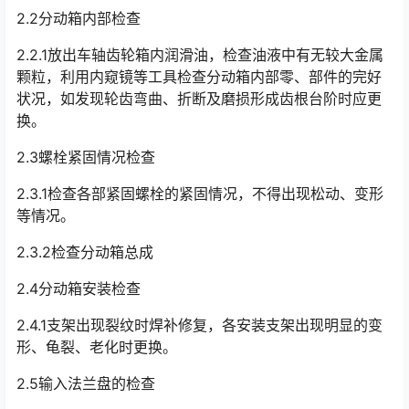
2.2分动箱内部检查
2.2.1放出车轴齿轮箱内润滑油，检查油液中有无较大金属
颗粒，利用内窥镜等工具检查分动箱内部零、部件的完好
状况，如发现轮齿弯曲、折断及磨损形成齿根台阶时应更
换。󠅅󠅃󠄵󠅂󠄪󠇖󠆨󠆨󠇕󠆞󠆒󠅬󠇘󠆭󠆘󠇙󠆝󠅵󠇗󠆭󠆁󠄐󠇗󠅹󠅸󠇖󠆍󠅳󠇖󠅹󠅰󠇖󠆌󠅹
2.3螺栓紧固情况检查
2.3.1检查各部紧固螺栓的紧固情况，不得出现松动、变形
等情况。
2.3.2检查分动箱总成
2.4分动箱安装检查
2.4.1支架出现裂纹时焊补修复，各安装支架出现明显的变
形、龟裂、老化时更换。
2.5输入法兰盘的检查