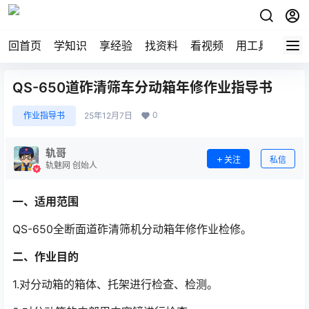
回首页
学知识
享经验
找资料
看视频
用工具
论技
QS-650道砟清筛车分动箱年修作业指导书
0
作业指导书
25年12月7日
轨哥
关注
私信
轨魅网 创始人
一、适用范围
QS-650全断面道砟清筛机分动箱年修作业检修。
二、作业目的
1.对分动箱的箱体、托架进行检查、检测。