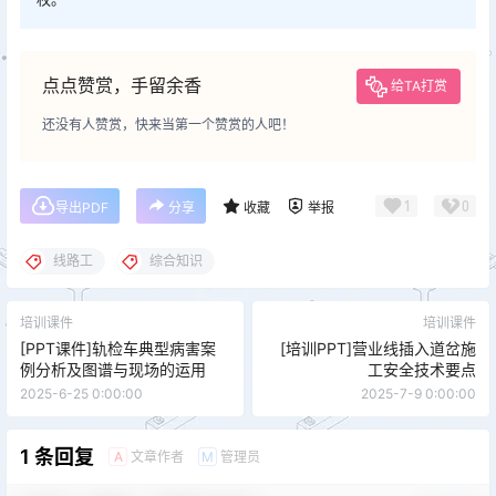
点点赞赏，手留余香
给TA打赏
还没有人赞赏，快来当第一个赞赏的人吧！
1
0
导出PDF
分享
收藏
举报
线路工
综合知识
培训课件
培训课件
[PPT课件]轨检车典型病害案
[培训PPT]营业线插入道岔施
例分析及图谱与现场的运用
工安全技术要点
2025-6-25 0:00:00
2025-7-9 0:00:00
1 条回复
文章作者
管理员
A
M