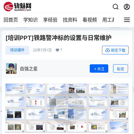
回首页
学知识
享经验
找资料
看视频
用工具
论技
[培训PPT]铁路警冲标的设置与日常维护
1
培训课件
25年7月1日
前往下载
自强之星
关注
私信