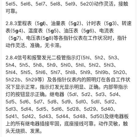
5el5、5el6、5el7、5el8、5el9、5e20)动作灵活，接触
可靠。󠅅󠅃󠄵󠅂󠄪󠇖󠆨󠆨󠇕󠆞󠆒󠅬󠇘󠆭󠆘󠇙󠆝󠅵󠇗󠆭󠆁󠄐󠇗󠅹󠅸󠇖󠆍󠅳󠇖󠅹󠅰󠇖󠆌󠅹
2.8.3里程表（5
gl
)、油量表（5
g
2)、计时表（5
g
3)、转速
表(5
g
4)、温度表（5
g
5)、油压表（5
g
6)、电流表
（5
g
7)、电压表(5
g
8)等各指针仪表在工作状况时，指针
动作灵活、准确，无卡滞。
2.8.4信号和报警发光二极管指示灯(5hl、5h2、5h3、
5h4、5h5、5h8、5h9、5hl0、5hll、5hl2、5hl3、
5hl4、5hl5、5hl6、5hl7、5hl8、5hl9、5hl9b、5h20、
5h22b、5h29等）及各指针仪表内的照明灯在各自工作状
况下显示正常，指示灯发光显示明显、正确。内部带指示
灯的按钮显示正确。继电器（5󠅅󠅃󠄵󠅂󠄪󠇖󠆨󠆨󠇕󠆞󠆒󠅬󠇘󠆭󠆘󠇙󠆝󠅵󠇗󠆭󠆁󠄐󠇗󠅹󠅸󠇖󠆍󠅳󠇖󠅹󠅰󠇖󠆌󠅹
dl
、5
d
2、5
d
3、5
d
4、
5
d
5、5
d
6、5
d
7、5
d
8、5
d
9、5
dl
0、5
dll
、5
dl
2、
5
dl
3、5
dl
4、5
dl
5、5
dl
6、5
d
28、5
d
29、5
d
40、
5
d
41、5
d
42、5
d
43、5
d
44、5
d
48、5
d
50)及继电器板
上的所有继电器插接牢固，底座接线可靠，动作灵敏，触
头无烧损、发黑。