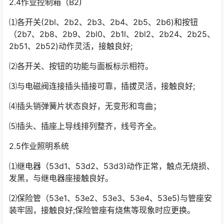
2.4作业控制箱（B2)
⑴各开关(2bl、2b2、2b3、2b4、2b5、2b6)和按钮
（2b7、2b8、2b9、2bl0、2b1l、2bl2、2b24、2b25、
2b51、2b52)动作灵活，接触良好;󠅅󠅃󠄵󠅂󠄪󠇖󠆨󠆨󠇕󠆞󠆒󠅬󠇘󠆭󠆘󠇙󠆝󠅵󠇗󠆭󠆁󠄐󠇗󠅹󠅸󠇖󠆍󠅳󠇖󠅹󠅰󠇖󠆌󠅹
⑵各开关、按钮的功能与面板标示相符。
⑶与电磁阀连接插头插接可靠，插拔灵活，接触良好;
⑷插头销弹簧片状态良好，无变形和弯曲；
⑸插头、插座上导线排列整齐，线号齐全。
2.5作业照明系统
⑴继电器（53d1、53d2、53d3)动作正常，触点无烧损、
发黑，与继电器座接触良好。
⑵保险管（53e1、53e2、53e3、53e4、53e5)与管座安
装牢固，接触良好;保险管座有烧焦等现象时应更换。