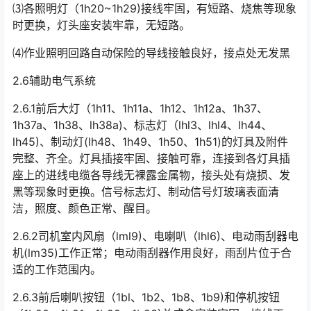
⑶各照明灯（1h20~1h29)接线牢固，有短路、烧焦等现象
时更换，灯头座安装牢靠，无短路。
⑷作业照明回路自动保险的导线接触良好，接点处无发黑
2.6辅助电气系统
2.6.1前后大灯（1h11、1h11a、1h12、1h12a、1h37、
1h37a、1h38、lh38a)、标志灯（lhl3、lhl4、lh44、
lh45)、制动灯(lh48、1h49、1h50、1h51)的灯具及附件
完整、齐全。灯具插接牢固、接触可靠，连接到各灯具插
座上的进线电缆各导线无裸露金属物，接头处有烧损、发
黑等现象时更换。信号标志灯、制动信号灯玻璃表面清
洁，照度、颜色正常、醒目。󠅅󠅃󠄵󠅂󠄪󠇖󠆨󠆨󠇕󠆞󠆒󠅬󠇘󠆭󠆘󠇙󠆝󠅵󠇗󠆭󠆁󠄐󠇗󠅹󠅸󠇖󠆍󠅳󠇖󠅹󠅰󠇖󠆌󠅹
2.6.2司机室内风扇（lml9)、电喇叭（lhl6)、电动雨刮器电
机(lm35)工作正常；电动雨刮器作用良好，雨刮片位于合
适的工作范围内。
2.6.3前后喇叭按钮（1bl、1b2、1b8、1b9)和停机按钮