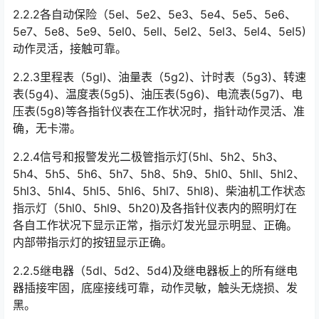
2.2.2各自动保险（5el、5e2、5e3、5e4、5e5、5e6、
5e7、5e8、5e9、5el0、5ell、5el2、5el3、5el4、5el5)
动作灵活，接触可靠。󠅅󠅃󠄵󠅂󠄪󠇖󠆨󠆨󠇕󠆞󠆒󠅬󠇘󠆭󠆘󠇙󠆝󠅵󠇗󠆭󠆁󠄐󠇗󠅹󠅸󠇖󠆍󠅳󠇖󠅹󠅰󠇖󠆌󠅹
2.2.3里程表（5gl)、油量表（5g2)、计时表（5g3)、转速
表(5g4)、温度表(5g5)、油压表(5g6)、电流表(5g7)、电
压表(5g8)等各指针仪表在工作状况时，指针动作灵活、准
确，无卡滞。󠅅󠅃󠄵󠅂󠄪󠇖󠆨󠆨󠇕󠆞󠆒󠅬󠇘󠆭󠆘󠇙󠆝󠅵󠇗󠆭󠆁󠄐󠇗󠅹󠅸󠇖󠆍󠅳󠇖󠅹󠅰󠇖󠆌󠅹
2.2.4信号和报警发光二极管指示灯(5hl、5h2、5h3、
5h4、5h5、5h6、5h7、5h8、5h9、5hl0、5hll、5hl2、
5hl3、5hl4、5hl5、5hl6、5hl7、5hl8)、柴油机工作状态
指示灯（5hl0、5hl9、5h20)及各指针仪表内的照明灯在
各自工作状况下显示正常，指示灯发光显示明显、正确。
内部带指示灯的按钮显示正确。󠅅󠅃󠄵󠅂󠄪󠇖󠆨󠆨󠇕󠆞󠆒󠅬󠇘󠆭󠆘󠇙󠆝󠅵󠇗󠆭󠆁󠄐󠇗󠅹󠅸󠇖󠆍󠅳󠇖󠅹󠅰󠇖󠆌󠅹
2.2.5继电器（5dl、5d2、5d4)及继电器板上的所有继电
器插接牢固，底座接线可靠，动作灵敏，触头无烧损、发
黑。