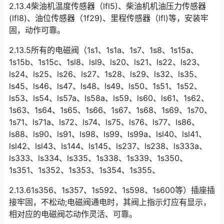
2.13.4柴油机温度传感器（lfl5)、柴油机机油压力传感器
(lfl8)、油位传感器（1f29)、里程传感器（lfl)等，安装牢
固，动作可靠。
2.13.5所有的电磁阀（1s1、1s1a、1s7、1s8、1s15a、
1s15b、1s15c、1sl8、lsl9、ls20、ls21、ls22、ls23、
ls24、ls25、ls26、ls27、1s28、ls29、ls32、ls35、
ls45、ls46、ls47、ls48、ls49、ls50、1s51、1s52、
ls53、ls54、ls57a、ls58a、ls59、ls60、ls61、1s62、
1s63、1s64、1s65、1s66、1s67、1s68、1s69、1s70、
1s71、ls71a、ls72、ls74、ls75、ls76、ls77、ls86、
ls88、ls90、ls91、ls98、ls99、ls99a、lsl40、lsl41、
lsl42、lsl43、Is144、ls145、ls237、ls238、ls333a、
ls333、ls334、ls335、1s338、1s339、1s350、
1s351、1s352、1s353、1s354、1s355、󠅅󠅃󠄵󠅂󠄪󠇖󠆨󠆨󠇕󠆞󠆒󠅬󠇘󠆭󠆘󠇙󠆝󠅵󠇗󠆭󠆁󠄐󠇗󠅹󠅸󠇖󠆍󠅳󠇖󠅹󠅰󠇖󠆌󠅹
2.13.61s356、1s357、1s592、1s598、1s600等）插座插
接牢固，不松动;电磁阀通电时，其阀上指示灯应有显示，
相对应的电磁阀芯动作灵活、可靠。󠅅󠅃󠄵󠅂󠄪󠇖󠆨󠆨󠇕󠆞󠆒󠅬󠇘󠆭󠆘󠇙󠆝󠅵󠇗󠆭󠆁󠄐󠇗󠅹󠅸󠇖󠆍󠅳󠇖󠅹󠅰󠇖󠆌󠅹