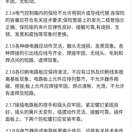
牢固，无松动。
2.1.4电气控制箱内的保险不允许用铜片或导线代替,各保险
的容量应符合有关技术要求;保险管座上的发光二极管指示
正确；保险座的夹片应弹性良好、接触可靠,有烧损、生
镑、发黑和腐蚀等现象时更换。󠅅󠅃󠄵󠅂󠄪󠇖󠆨󠆨󠇕󠆞󠆒󠅬󠇘󠆭󠆘󠇙󠆝󠅵󠇗󠆭󠆁󠄐󠇗󠅹󠅸󠇖󠆍󠅳󠇖󠅹󠅰󠇖󠆌󠅹
2.1.5各种继电器应动作灵活，触头无烧损、发黑现象。各
种焊接的引出线应线号齐全，焊接牢固，无线头、毛刺和
焊点间的短路、虚焊现象。
2.1.6各印刷电路板应保持清洁，不应有过热及印刷线条脱
离基板现象；电路板上元件应排列整齐，不允许器件相
碰、搭接;板上元件应焊接牢固，焊点清晰、光滑，不允许
有虚焊及短路。󠅅󠅃󠄵󠅂󠄪󠇖󠆨󠆨󠇕󠆞󠆒󠅬󠇘󠆭󠆘󠇙󠆝󠅵󠇗󠆭󠆁󠄐󠇗󠅹󠅸󠇖󠆍󠅳󠇖󠅹󠅰󠇖󠆌󠅹
2.1.7接插电路板的捏手和插头应牢固，紧定螺钉紧固良
好，插头的簧片无变形，插拔动作灵活、接触可靠。插件
面板上、下两个防松螺钉应安装牢靠。
2.1.8当电气器件或电路板更换元件后，应按有关技术条件