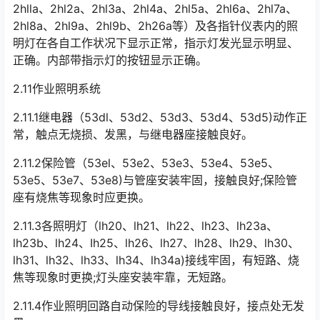
2hlla、2hl2a、2hl3a、2hl4a、2hl5a、2hl6a、2hl7a、
2hl8a、2hl9a、2hl9b、2h26a等）及各指针仪表内的照
明灯在各自工作状况下显示正常，指示灯发光显示明显、
正确。内部带指示灯的按钮显示正确。󠅅󠅃󠄵󠅂󠄪󠇖󠆨󠆨󠇕󠆞󠆒󠅬󠇘󠆭󠆘󠇙󠆝󠅵󠇗󠆭󠆁󠄐󠇗󠅹󠅸󠇖󠆍󠅳󠇖󠅹󠅰󠇖󠆌󠅹
2.11作业照明系统
2.11.1继电器（53dl、53d2、53d3、53d4、53d5)动作正
常，触点无烧损、发黑，与继电器座接触良好。
2.11.2保险管（53el、53e2、53e3、53e4、53e5、
53e5、53e7、53e8)与管座安装牢固，接触良好;保险管
座有烧焦等现象时应更换。
2.11.3各照明灯（lh20、lh21、lh22、lh23、lh23a、
lh23b、lh24、Ih25、lh26、lh27、lh28、lh29、lh30、
lh31、lh32、lh33、lh34、lh34a)接线牢固，有短路、烧
焦等现象时更换;灯头座安装牢靠，无短路。󠅅󠅃󠄵󠅂󠄪󠇖󠆨󠆨󠇕󠆞󠆒󠅬󠇘󠆭󠆘󠇙󠆝󠅵󠇗󠆭󠆁󠄐󠇗󠅹󠅸󠇖󠆍󠅳󠇖󠅹󠅰󠇖󠆌󠅹
2.11.4作业照明回路自动保险的导线接触良好，接点处无发