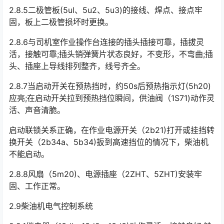
2.8.5二极管板(5ul、5u2、5u3)的接线、焊点、接点牢
固，板上二极管损坏时更换。
2.8.6与司机室作业操作台连接的插头插接可靠，插拔灵
活，接触可靠;插头销弹簧片状态良好，不变形，不弯曲;插
头、插座上导线排列整齐，线号齐全。
2.8.7当启动开关在预热挡时，约50s后预热指示灯(5h20)
应亮;在启动开关拉到预热挡位瞬间，供油阀（1S71)动作灵
活、声音清脆。
启动联锁关系正确，在作业电源开关（2b21)打开或挂挡转
换开关（2b34a、5b34)扳到高速挡位的情况下，柴油机
不能启动。
2.8.8风扇（5m20)、电源插座（2ZHT、5ZHT)安装牢
固、工作正常。
2.9柴油机电气控制系统