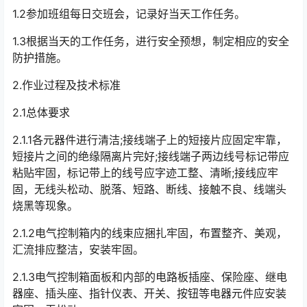
1.2参加班组每日交班会，记录好当天工作任务。
1.3根据当天的工作任务，进行安全预想，制定相应的安全
防护措施。
2.作业过程及技术标准
2.1总体要求
2.1.1各元器件进行清洁;接线端子上的短接片应固定牢靠，
短接片之间的绝缘隔离片完好;接线端子两边线号标记带应
粘贴牢固，标记带上的线号应字迹工整、清晰;接线应牢
固，无线头松动、脱落、短路、断线、接触不良、线端头
烧黑等现象。󠅅󠅃󠄵󠅂󠄪󠇖󠆨󠆨󠇕󠆞󠆒󠅬󠇘󠆭󠆘󠇙󠆝󠅵󠇗󠆭󠆁󠄐󠇗󠅹󠅸󠇖󠆍󠅳󠇖󠅹󠅰󠇖󠆌󠅹
2.1.2电气控制箱内的线束应捆扎牢固，布置整齐、美观，
汇流排应整洁，安装牢固。
2.1.3电气控制箱面板和内部的电路板插座、保险座、继电
器座、插头座、指针仪表、开关、按钮等电器元件应安装