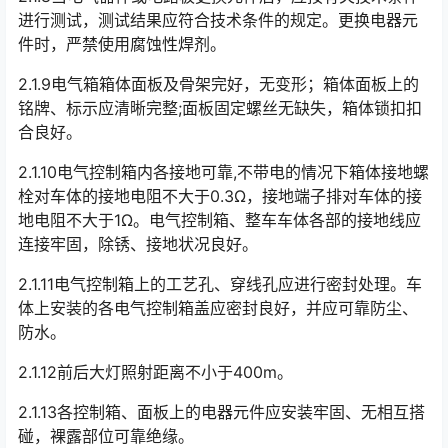
进行测试，测试结果应符合技术条件的规定。更换电器元
件时，严禁使用腐蚀性焊剂。
2.1.9电气箱箱体面板及骨架完好，无变形；箱体面板上的
铭牌、标示应清晰完整;面板固定螺丝无缺失，箱体锁扣扣
合良好。
2.1.10电气控制箱内各接地可靠,不带电的情况下箱体接地螺
栓对车体的接地电阻不大于0.3Ω，接地端子排对车体的接
地电阻不大于1Ω。电气控制箱、整车车体各部的接地线应
连接牢固，除锈、接地状况良好。󠅅󠅃󠄵󠅂󠄪󠇖󠆨󠆨󠇕󠆞󠆒󠅬󠇘󠆭󠆘󠇙󠆝󠅵󠇗󠆭󠆁󠄐󠇗󠅹󠅸󠇖󠆍󠅳󠇖󠅹󠅰󠇖󠆌󠅹
2.1.11电气控制箱上的工艺孔、穿线孔应进行密封处理。车
体上安装的各电气控制箱盖应密封良好，并应可靠防尘、
防水。
2.1.12前后大灯照射距离不小于400m。
2.1.13各控制箱、面板上的电器元件应安装牢固、无相互搭
碰，裸露部位可靠绝缘。