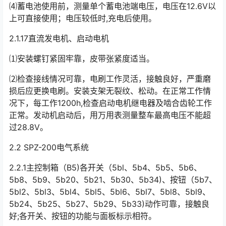
⑷蓄电池使用前，测量单个蓄电池端电压，电压在12.6V以
上可直接使用；电压较低时,充电后使用。
2.1.17直流发电机、启动电机
⑴安装螺钉紧固牢靠，皮带张紧度适当。
⑵检查接线情况可靠，电刷工作灵活，接触良好，严重磨
损后应更换电刷。安装支架无裂纹、松动。在正常工作情
况下，每工作1200h,检查启动电机继电器及啮合齿轮工作
正常。发动机启动后，用万用表测量整车最高电压不能超
过28.8V。󠅅󠅃󠄵󠅂󠄪󠇖󠆨󠆨󠇕󠆞󠆒󠅬󠇘󠆭󠆘󠇙󠆝󠅵󠇗󠆭󠆁󠄐󠇗󠅹󠅸󠇖󠆍󠅳󠇖󠅹󠅰󠇖󠆌󠅹
2.2 SPZ-200电气系统
2.2.1主控制箱（B5)各开关（5bl、5b4、5b5、5b6、
5b8、5b9、5b20、5b21、5b30、5b34)、按钮（5b7、
5bl2、5bl3、5bl4、5bl5、5bl6、5bl7、5bl8、5bl9、
5b24、5b25、5b27、5b29、5b33)动作可靠，接触良
好;各开关、按钮的功能与面板标示相符。󠅅󠅃󠄵󠅂󠄪󠇖󠆨󠆨󠇕󠆞󠆒󠅬󠇘󠆭󠆘󠇙󠆝󠅵󠇗󠆭󠆁󠄐󠇗󠅹󠅸󠇖󠆍󠅳󠇖󠅹󠅰󠇖󠆌󠅹