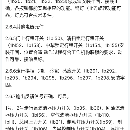
（1b20、1b21、1b22、1b23)总成盒安装牢固，接线正
确，各按钮都能实现相应的功能。警灯（1h7)旋转功能可
靠，灯光符合技术条件。󠅅󠅃󠄵󠅂󠄪󠇖󠆨󠆨󠇕󠆞󠆒󠅬󠇘󠆭󠆘󠇙󠆝󠅵󠇗󠆭󠆁󠄐󠇗󠅹󠅸󠇖󠆍󠅳󠇖󠅹󠅰󠇖󠆌󠅹
2.6.4其他电器元件
2.6.5门上行程开关（1bl50)、清扫锁定行程开关
（1bl52、1b153)、中犁锁定行程开关（1b154、1b155)安
装牢固，位置合适;动作过程符合工作机构联锁的要求，动
作可靠，接触良好。󠅅󠅃󠄵󠅂󠄪󠇖󠆨󠆨󠇕󠆞󠆒󠅬󠇘󠆭󠆘󠇙󠆝󠅵󠇗󠆭󠆁󠄐󠇗󠅹󠅸󠇖󠆍󠅳󠇖󠅹󠅰󠇖󠆌󠅹
2.6.6走行换挡（挂、脱挡）感应开关（lb291、lb292、
lb293、1b294、1b295、1b296、1b297、1b298)安装牢
固。
2.6.7输出反馈信号正确、可靠。
1号、2号走行泵滤清器压力开关（Ib35、lb36)、回油滤清
器压力开关（lbl56)、空气滤清器压力开关（1b110、
lblll)、总风压力开关（lb21)、制动灯压力开关(lb59)、制
动压力开关（1b106)、先导控制压力开关(1b104)、温控开