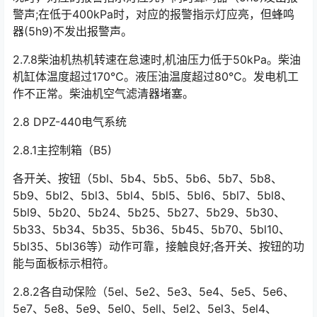
警声;在低于400kPa时，对应的报警指示灯应亮，但蜂鸣
器(5h9)不发出报警声。󠅅󠅃󠄵󠅂󠄪󠇖󠆨󠆨󠇕󠆞󠆒󠅬󠇘󠆭󠆘󠇙󠆝󠅵󠇗󠆭󠆁󠄐󠇗󠅹󠅸󠇖󠆍󠅳󠇖󠅹󠅰󠇖󠆌󠅹
2.7.8柴油机热机转速在怠速时,机油压力低于50kPa。柴油
机缸体温度超过170℃。液压油温度超过80℃。发电机工
作不正常。柴油机空气滤清器堵塞。
2.8 DPZ-440电气系统
2.8.1主控制箱（B5)
各开关、按钮（5bl、5b4、5b5、5b6、5b7、5b8、
5b9、5bl2、5bl3、5bl4、5bl5、5bl6、5bl7、5bl8、
5bl9、5b20、5b24、5b25、5b27、5b29、5b30、
5b33、5b34、5b35、5b36、5b45、5b70、5bl10、
5bl35、5bl36等）动作可靠，接触良好;各开关、按钮的功
能与面板标示相符。󠅅󠅃󠄵󠅂󠄪󠇖󠆨󠆨󠇕󠆞󠆒󠅬󠇘󠆭󠆘󠇙󠆝󠅵󠇗󠆭󠆁󠄐󠇗󠅹󠅸󠇖󠆍󠅳󠇖󠅹󠅰󠇖󠆌󠅹
2.8.2各自动保险（5el、5e2、5e3、5e4、5e5、5e6、
5e7、5e8、5e9、5el0、5ell、5el2、5el3、5el4、