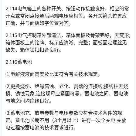
2.1.14电气箱上的各种开关、按钮动作接触良好，相应的常
开点或常闭点接通后两端电压应相等。各开关箭头位置应
正确，并与面板印字位置对齐。
2.1.15电气控制箱外部清洁，箱体面板及骨架完好，无变形;
箱体面板上的铭牌、标示应清晰、完整；面板固定螺丝无
缺失，箱体锁扣扣合良好。
2.1.16蓄电池
⑴电解液液面高度及比重符合有关技术规定。
⑵更换烧伤、绝缘腐蚀、老化、剥落的连接线;接线柱无烧
损、锈蚀现象,连接螺母应紧固可靠。蓄电池之间、蓄电池
与地之间均绝缘良好。
⑶蓄电池充、放电参数与电压参数应符合技术条件的规
定。蓄电池长期不用（3个月以上）进行一次全充电,充放
电过程按蓄电池的技术要求进行。