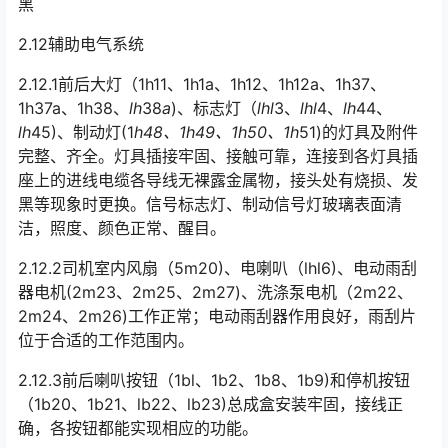
黑
2.12辅助电气系统
2.12.1前后大灯（1h11、1h1a、1h12、1h12a、1h37、
1h37a、1h38、
lh
38
a
)、标志灯（
lhl
3、
lhl
4、
lh
44、
lh
45)、制动灯(1
h48、1h49、1h50、1h
51)的灯具及附件
完整、齐全。灯具插接牢固、接触可靠，连接到各灯具插
座上的进线电缆各导线无裸露金属物，接头处有烧损、发
黑等现象时更换。信号标志灯、制动信号灯玻璃表面清
洁，照度、颜色正常、醒目。󠅅󠅃󠄵󠅂󠄪󠇖󠆨󠆨󠇕󠆞󠆒󠅬󠇘󠆭󠆘󠇙󠆝󠅵󠇗󠆭󠆁󠄐󠇗󠅹󠅸󠇖󠆍󠅳󠇖󠅹󠅰󠇖󠆌󠅹
2.12.2司机室内风扇（5m20)、电喇叭（lhl6)、电动雨刮
器电机(2m23、2m25、2m27)、洗涤泵电机（2m22、
2m24、2m26)工作正常；电动雨刮器作用良好，雨刮片
位于合适的工作范围内。󠅅󠅃󠄵󠅂󠄪󠇖󠆨󠆨󠇕󠆞󠆒󠅬󠇘󠆭󠆘󠇙󠆝󠅵󠇗󠆭󠆁󠄐󠇗󠅹󠅸󠇖󠆍󠅳󠇖󠅹󠅰󠇖󠆌󠅹
2.12.3前后喇叭按钮（1bl、1b2、1b8、1b9)和停机按钮
（1b20、1b21、lb22、lb23)总成盒安装牢固，接线正
确，各按钮都能实现相应的功能。󠅅󠅃󠄵󠅂󠄪󠇖󠆨󠆨󠇕󠆞󠆒󠅬󠇘󠆭󠆘󠇙󠆝󠅵󠇗󠆭󠆁󠄐󠇗󠅹󠅸󠇖󠆍󠅳󠇖󠅹󠅰󠇖󠆌󠅹