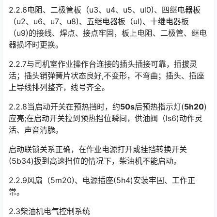
2.2.6电阻、二极管板（u3、u4、u5、ul0)、四继电器板
（u2、u6、u7、u8)、五继电器板（ul)、十继电器板
（u9)的接线、焊点、接点牢固，板上电阻、二极管、继电
器损坏时更换。󠅅󠅃󠄵󠅂󠄪󠇖󠆨󠆨󠇕󠆞󠆒󠅬󠇘󠆭󠆘󠇙󠆝󠅵󠇗󠆭󠆁󠄐󠇗󠅹󠅸󠇖󠆍󠅳󠇖󠅹󠅰󠇖󠆌󠅹
2.2.7与司机室作业操作台连接的插头插接可靠，插拔灵
活；插头销弹簧片状态良好,不变形，不弯曲；插头、插座
上导线排列整齐，线号齐全。
2.2.8当启动开关在预热挡时，约
50s
后预热指示灯(
5h20
)
应亮;在启动开关拉到预热挡位瞬间，供油阀（ls6)动作灵
活、声音清脆。
启动联锁关系正确，在作业电源打开或挂挡转换开关
(5b34)扳到高速挡位的情况下，柴油机不能启动。
2.2.9风扇（5m20)、电源插座(5h4)安装牢固、工作正
常。
2.3柴油机电气控制系统