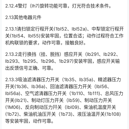
2.12.4警灯（lh7)旋转功能可靠，灯光符合技术条件。
2.13其他电器元件
2.13.1清扫锁定行程开关(1bl52、lbl52a)、中犁锁定行程开
关(1bl54、lbl55)安装牢固，位置合适；动作过程符合工作
机构联锁的要求，动作可靠，接触良好。󠅅󠅃󠄵󠅂󠄪󠇖󠆨󠆨󠇕󠆞󠆒󠅬󠇘󠆭󠆘󠇙󠆝󠅵󠇗󠆭󠆁󠄐󠇗󠅹󠅸󠇖󠆍󠅳󠇖󠅹󠅰󠇖󠆌󠅹
2.13.2走行换挡（挂、脱挡）感应开关（Ib291、lb292、
lb293、1b295、1b296、1b297)安装牢固，感应开关输
出反馈信号正确、可靠。
2.13.3吸油滤清器压力开关（1b35、lb35a)、精滤器压力
开关(1b36、lb36a)、回油滤清器压力开关（Ibl56、
lbl56a)、空气滤清器压力开关（1b110、1b111)、总风压力
开关(lb21)、制动灯压力开关（lb59)、制动压力开关
(1M06)、反向制动压力幵关（lbl09)、柴油机温度开关
(1b72)、柴油机油压开关（1b73)、液压油温开关(1b108)
等安装牢固，动作可靠。󠅅󠅃󠄵󠅂󠄪󠇖󠆨󠆨󠇕󠆞󠆒󠅬󠇘󠆭󠆘󠇙󠆝󠅵󠇗󠆭󠆁󠄐󠇗󠅹󠅸󠇖󠆍󠅳󠇖󠅹󠅰󠇖󠆌󠅹