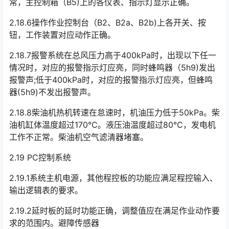
常，主控制箱（B5)上的各仪表、指示灯显示正确。
2.18.6操作作业控制台（B2、B2a、B2b)上各开关、按
钮，工作装置对应动作正确。
2.18.7报警系统在总风压力高于400kPa时，出现以下任一
情况时，对应的报警指示灯应亮，同时蜂鸣器（5h9)发出
报警声;低于400kPa时，对应的报警指示灯应亮，但蜂鸣
器(5h9)不发出报警声。󠅅󠅃󠄵󠅂󠄪󠇖󠆨󠆨󠇕󠆞󠆒󠅬󠇘󠆭󠆘󠇙󠆝󠅵󠇗󠆭󠆁󠄐󠇗󠅹󠅸󠇖󠆍󠅳󠇖󠅹󠅰󠇖󠆌󠅹
2.18.8柴油机热机转速在怠速时，机油压力低于50kPa。柴
油机缸体温度超过170℃。液压油温度超过80℃，发电机
工作不正常。柴油机空气滤清器堵塞。
2.19 PC控制系统
2.19.1系统主机电源，其他程控板的功能应满足程控输入、
输出逻辑表的要求。
2.19.2延时板的延时功能正确，调整值应在满足作业动作要
求的范围内。避障传感器