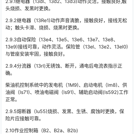
2.9.1继电器（13dl、13d2、13d3)动作灵活，接触良好,触
头烧损、发黑时更换。
2.9.2继电器（13Re1)动作声音清脆，接触良好，接线无松
动；触头卡滞、烧损、烧黑时更换。
2.9.3自动保险（13e4、13e5、13e6、13e7、13e8、
13e9)接线可靠，动作灵活。保险管（13el、13e2、13el0)
与管座安装牢固，接触良好。󠅅󠅃󠄵󠅂󠄪󠇖󠆨󠆨󠇕󠆞󠆒󠅬󠇘󠆭󠆘󠇙󠆝󠅵󠇗󠆭󠆁󠄐󠇗󠅹󠅸󠇖󠆍󠅳󠇖󠅹󠅰󠇖󠆌󠅹
2.9.4分流器（13rl)无锈蚀、断开，通电后电流表指示正
确。
柴油机控制系统中的发电机（1M9)、启动电机（lm8)、供
油阀（ls71)、喷油电磁阀（ls91)、辅助启动阀(ls592)工作
正常。
2.9.5熔断器（lu55)烧损、发黑、生锈、腐蚀时更换，保
险片应接触可靠。
2.10作业控制箱（B2、B2a、B2b)