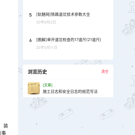
5
[轨魅网]铁路道岔技术参数大全
20年6月3日
6
[图解]单开道岔检查的17道尺(21道尺)
20年5月11日
浏览历史
清空
[文章]
施工日志和安全日志的规范写法
、装
量事