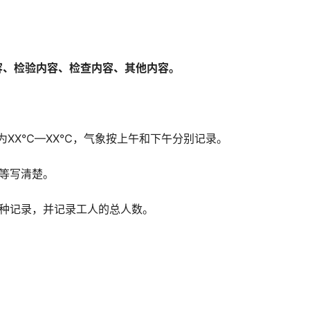
容、检验内容、检查内容、其他内容。
为XX℃—XX℃，气象按上午和下午分别记录。
等写清楚。
工种记录，并记录工人的总人数。