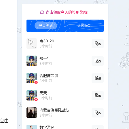
点击领取今天的签到奖励！
今日签到
连续签到
点30129
5
3小时前
那一年
5
3小时前
合肥陈义洪
5
3小时前
天天
5
3小时前
内蒙古海军陆战队
5
3小时前
应由
数字游民