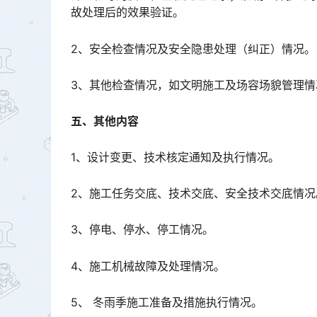
故处理后的效果验证。󠅅󠅃󠄵󠅂󠄪󠇖󠆨󠆨󠇕󠆞󠆒󠅬󠇘󠆭󠆘󠇙󠆝󠅵󠇗󠆭󠆁󠄐󠇗󠅹󠅸󠇖󠆍󠅳󠇖󠅹󠅰󠇖󠆌󠅹
2、安全检查情况及安全隐患处理（纠正）情况。
3、其他检查情况，如文明施工及场容场貌管理情
五、其他内容
1、设计变更、技术核定通知及执行情况。
2、施工任务交底、技术交底、安全技术交底情况
3、停电、停水、停工情况。
4、施工机械故障及处理情况。
5、 冬雨季施工准备及措施执行情况。