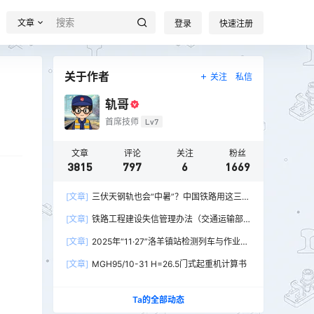
文章
登录
快速注册
关于作者
关注
私信
轨哥
首席技师
Lv7
文章
评论
关注
粉丝
3815
797
6
1669
[文章]
三伏天钢轨也会“中暑”？中国铁路用这三招
破解热胀冷缩难题
[文章]
铁路工程建设失信管理办法（交通运输部
令2026年第15号）
[文章]
2025年“11·27”洛羊镇站检测列车与作业人
员相撞重大交通事故
[文章]
MGH95/10-31 H=26.5门式起重机计算书
Ta的全部动态