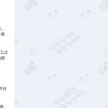
录。
非常
施工过
地把
并对
明。