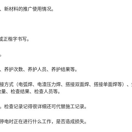
术、新材料的推广使用情况。
或正楷字书写。
。
法、养护次数、养护人员、养护结果等。
焊接方式（电弧焊、电渣压力焊、搭接双面焊、搭接单面焊等）、
󠇙󠆝󠅵󠇗󠆭󠆁󠄐󠇗󠅹󠅸󠇖󠆍󠅳󠇖󠅹󠅰󠇖󠆌󠅹
谈。检查记录记得很详细还可代替施工记录。
、停电时正在进行什么工作，是否造成损失。