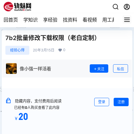
回首页
学知识
享经验
找资料
看视频
用工具
论技
7b2批量修改下载权限（老白定制）
0
经验心得
20年3月15日
像小强一样活着
关注
私信
隐藏内容，支付费用后阅读
登录
注册
已经有
0
人购买查看了此内容
20
￥