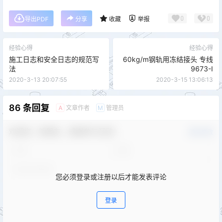
0
0
导出PDF
分享
收藏
举报
经验心得
经验心得
施工日志和安全日志的规范写
60kg/m钢轨用冻结接头 专线
法
9673-Ⅰ
2020-3-13 20:07:55
2020-3-15 13:06:13
86 条回复
文章作者
管理员
A
M
欢迎您，新朋友，感谢参与互动！
确认修改
您必须登录或注册以后才能发表评论
登录