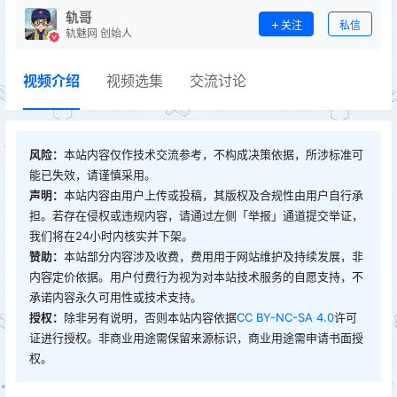
轨哥
关注
私信
轨魅网 创始人
视频介绍
视频选集
交流讨论
风险：
本站内容仅作技术交流参考，不构成决策依据，所涉标准可
能已失效，请谨慎采用。
声明：
本站内容由用户上传或投稿，其版权及合规性由用户自行承
担。若存在侵权或违规内容，请通过左侧「举报」通道提交举证，
我们将在24小时内核实并下架。
赞助：
本站部分内容涉及收费，费用用于网站维护及持续发展，非
内容定价依据。用户付费行为视为对本站技术服务的自愿支持，不
承诺内容永久可用性或技术支持。
授权：
除非另有说明，否则本站内容依据
CC BY-NC-SA 4.0
许可
证进行授权。非商业用途需保留来源标识，商业用途需申请书面授
权。