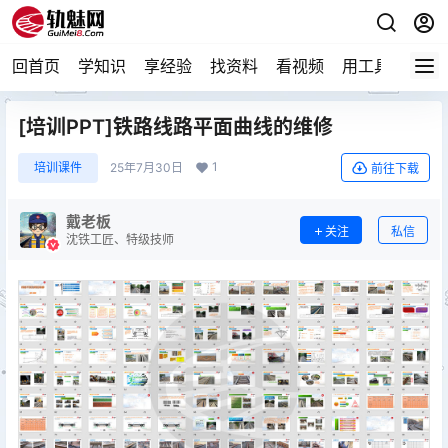
回首页
学知识
享经验
找资料
看视频
用工具
论技
[培训PPT]铁路线路平面曲线的维修
1
培训课件
25年7月30日
前往下载
戴老板
关注
私信
沈铁工匠、特级技师