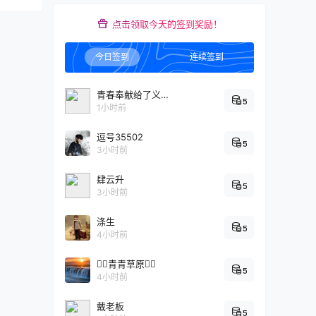
点击领取今天的签到奖励！
今日签到
连续签到
青春奉献给了义务教育
5
1小时前
逗号35502
5
3小时前
肆云升
5
3小时前
涤生
5
4小时前
青青草原
5
4小时前
戴老板
5