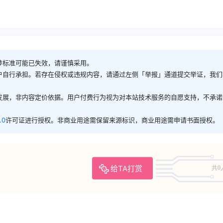
涉标准可能已失效，请谨慎采用。
户自行承担。若存在侵权或违规内容，请通过左侧「举报」通道提交举证，我们
发展，非内容定价依据。用户付费行为视为对本站技术服务的自愿支持，不承诺
.0
许可证进行授权。非商业用途需保留来源标识，商业用途需申请书面授权。
给TA打赏
共0