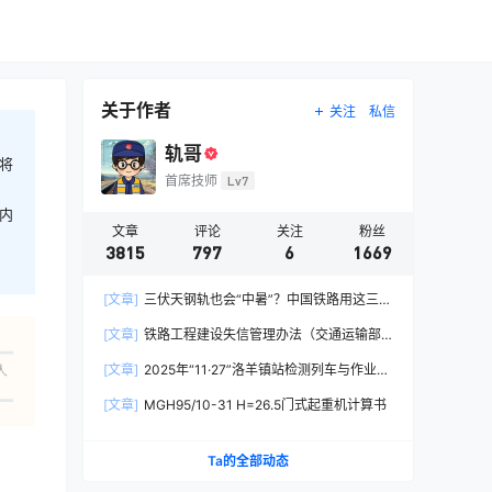
关于作者
关注
私信
轨哥
将
首席技师
Lv7
内
文章
评论
关注
粉丝
3815
797
6
1669
[文章]
三伏天钢轨也会“中暑”？中国铁路用这三招
破解热胀冷缩难题
[文章]
铁路工程建设失信管理办法（交通运输部
令2026年第15号）
[文章]
2025年“11·27”洛羊镇站检测列车与作业人
人
员相撞重大交通事故
[文章]
MGH95/10-31 H=26.5门式起重机计算书
Ta的全部动态