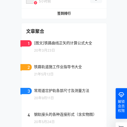
5小时前
签到排行
文章聚合
1
[图文]铁路曲线正矢的计算公式大全
20年3月23日
2
铁路轨道施工作业指导书大全
21年5月12日
3
常用道岔护轨各部尺寸及测量方法
20年9月11日
解锁
会员
权限
4
钢轨接头的各种连接形式（含实物图）
20年5月24日