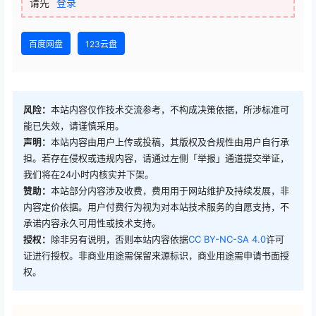
请先
登录
百度网盘
123云盘
风险：
本站内容仅作技术交流参考，不构成决策依据，所涉标准可
能已失效，请谨慎采用。
声明：
本站内容由用户上传或投稿，其版权及合规性由用户自行承
担。若存在侵权或违规内容，请通过左侧「举报」通道提交举证，
我们将在24小时内核实并下架。
赞助：
本站部分内容涉及收费，费用用于网站维护及持续发展，非
内容定价依据。用户付费行为视为对本站技术服务的自愿支持，不
承诺内容永久可用性或技术支持。
授权：
除非另有说明，否则本站内容依据
CC BY-NC-SA 4.0
许可
证进行授权。非商业用途需保留来源标识，商业用途需申请书面授
权。