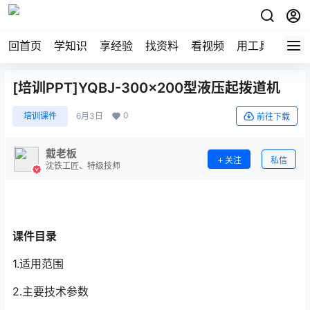
回首页
学知识
享经验
找资料
看视频
用工具
论技
[培训PPT]YQBJ-300×200型液压起拨道机
0
培训课件
6月3日
前往下载
戴老板
关注
私信
沈铁工匠、特级技师
课件目录
1.适用范围
2.主要技术参数