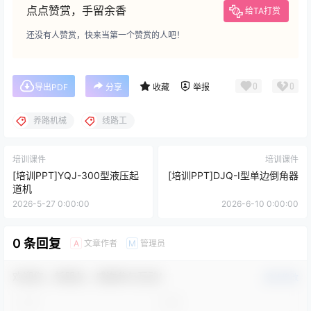
点点赞赏，手留余香
给TA打赏
还没有人赞赏，快来当第一个赞赏的人吧！
0
0
导出PDF
分享
收藏
举报
养路机械
线路工
培训课件
培训课件
[培训PPT]YQJ-300型液压起
[培训PPT]DJQ-Ⅰ型单边倒角器
道机
2026-5-27 0:00:00
2026-6-10 0:00:00
0 条回复
文章作者
管理员
A
M
欢迎您，新朋友，感谢参与互动！
确认修改