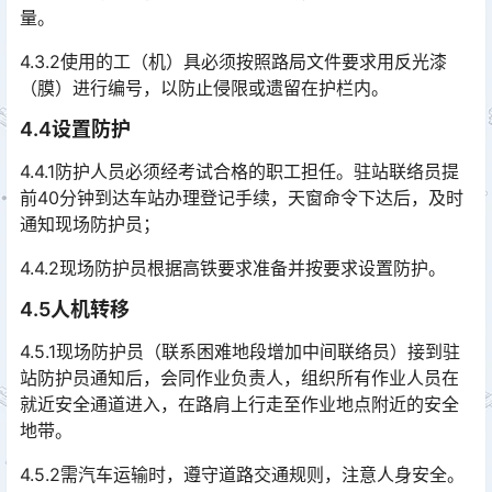
量。
4.3.2使用的工（机）具必须按照路局文件要求用反光漆
（膜）进行编号，以防止侵限或遗留在护栏内。
4.4设置防护
4.4.1防护人员必须经考试合格的职工担任。驻站联络员提
前40分钟到达车站办理登记手续，天窗命令下达后，及时
通知现场防护员；
4.4.2现场防护员根据高铁要求准备并按要求设置防护。
4.5人机转移
4.5.1现场防护员（联系困难地段增加中间联络员）接到驻
站防护员通知后，会同作业负责人，组织所有作业人员在
就近安全通道进入，在路肩上行走至作业地点附近的安全
地带。󠅅󠅃󠄵󠅂󠄪󠇖󠆨󠆨󠇕󠆞󠆒󠅬󠇘󠆭󠆘󠇙󠆝󠅵󠇗󠆭󠆁󠄐󠇗󠅹󠅸󠇖󠆍󠅳󠇖󠅹󠅰󠇖󠆌󠅹
4.5.2需汽车运输时，遵守道路交通规则，注意人身安全。