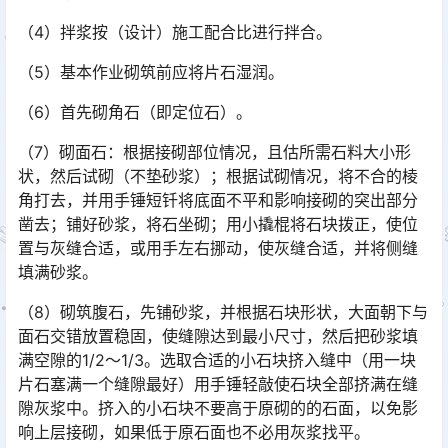
（4）拌浆按（设计）施工配合比进行拌合。
（5）基本作业砌筑前应将片石湿润。
（6）首先砌角石（即定位石）。
（7）砌面石：根据接砌部位情况，且估所需石料大小形
状，然后试砌（不垫砂浆）；根据试砌情况，将不合的棱
角打去，并用手锤短钎将底面不平和影响接砌的突出部分
凿去；铺好砂浆，将石坐砌；用小撬棍将石块拨正，使位
置与灰缝合适，或用手左右挪动，使灰缝合适，并将侧缝
填满砂浆。󠅅󠅃󠄵󠅂󠄪󠇖󠆨󠆨󠇕󠆞󠆒󠅬󠇘󠆭󠆘󠇙󠆝󠅵󠇗󠆭󠆁󠄐󠇗󠅹󠅸󠇖󠆍󠅳󠇖󠅹󠅰󠇖󠆌󠅹
（8）砌筑腹石，先铺砂浆，并根据石块形状，大面朝下与
面石交错放置稳固，使缝隙达到最小尺寸，然后把砂浆填
满空隙的1/2～1/3。选取合适的小石块挤入缝中（用一块
片石塞满一个缝隙最好）用手锤轻敲使石块全部挤满在缝
隙灰浆中。挤入的小石块不要高于原砌的的石面，以免影
响上层接砌，如果低于原石面也不必用灰浆找平。󠅅󠅃󠄵󠅂󠄪󠇖󠆨󠆨󠇕󠆞󠆒󠅬󠇘󠆭󠆘󠇙󠆝󠅵󠇗󠆭󠆁󠄐󠇗󠅹󠅸󠇖󠆍󠅳󠇖󠅹󠅰󠇖󠆌󠅹