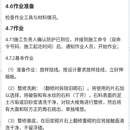
4.6作业准备
检查作业工具与材料情况。
4.7作业
4.7.1施工负责人确认防护已到位，并接到施工命令（双命
令号码、施工起讫时间）后，通知作业人员，开始作业；
4.7.2基本作业
（1）准备作业：放样挂线。按设计要求放样挂线，立好伸
缩板。
（2）整修洗刷：（翻修时拆除旧砌石）。将使用的片石加
以选择，将破裂和有水纹的石料（丁开），石料表面的泥
土污垢或旧砂浆清洗干净，对较大棱角进行整修，然后将
有大面和较方正的角石挑出，单独堆放。󠅅󠅃󠄵󠅂󠄪󠇖󠆨󠆨󠇕󠆞󠆒󠅬󠇘󠆭󠆘󠇙󠆝󠅵󠇗󠆭󠆁󠄐󠇗󠅹󠅸󠇖󠆍󠅳󠇖󠅹󠅰󠇖󠆌󠅹
（3）整修基底，在旧浆砌片石上翻修重砌的应将接触面清
洗干净，不留浮碴。