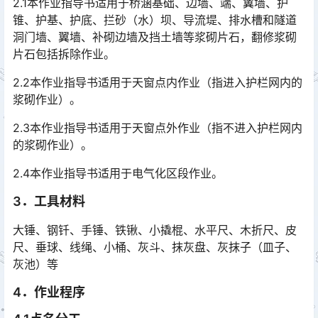
2.1本作业指导书适用于桥涵基础、边墙、端、翼墙、护
锥、护基、护底、拦砂（水）坝、导流堤、排水槽和隧道
洞门墙、翼墙、补砌边墙及挡土墙等浆砌片石，翻修浆砌
片石包括拆除作业。󠅅󠅃󠄵󠅂󠄪󠇖󠆨󠆨󠇕󠆞󠆒󠅬󠇘󠆭󠆘󠇙󠆝󠅵󠇗󠆭󠆁󠄐󠇗󠅹󠅸󠇖󠆍󠅳󠇖󠅹󠅰󠇖󠆌󠅹
2.2本作业指导书适用于天窗点内作业（指进入护栏网内的
浆砌作业）。
2.3本作业指导书适用于天窗点外作业（指不进入护栏网内
的浆砌作业）。
2.4本作业指导书适用于电气化区段作业。
3．工具材料
大锤、钢钎、手锤、铁锹、小撬棍、水平尺、木折尺、皮
尺、垂球、线绳、小桶、灰斗、抹灰盘、灰抹子（皿子、
灰池）等
4．作业程序