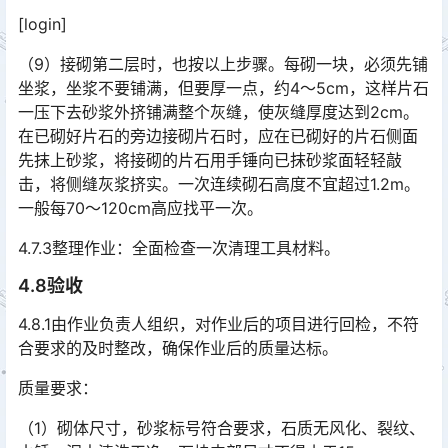
[login]
（9）接砌第二层时，也按以上步骤。每砌一块，必须先铺
坐浆，坐浆不要铺满，但要厚一点，约4～5cm，这样片石
一压下去砂浆外挤铺满整个灰缝，使灰缝厚度达到2cm。
在已砌好片石的旁边接砌片石时，应在已砌好的片石侧面
先抹上砂浆，将接砌的片石用手锤向已抹砂浆面轻轻敲
击，将侧缝灰浆挤实。一次连续砌石高度不宜超过1.2m。
一般每70～120cm高应找平一次。󠅅󠅃󠄵󠅂󠄪󠇖󠆨󠆨󠇕󠆞󠆒󠅬󠇘󠆭󠆘󠇙󠆝󠅵󠇗󠆭󠆁󠄐󠇗󠅹󠅸󠇖󠆍󠅳󠇖󠅹󠅰󠇖󠆌󠅹
4.7.3整理作业：全面检查一次清理工具材料。
4.8验收
4.8.1由作业负责人组织，对作业后的项目进行回检，不符
合要求的及时整改，确保作业后的质量达标。
质量要求：
（1）砌体尺寸，砂浆标号符合要求，石质无风化、裂纹、