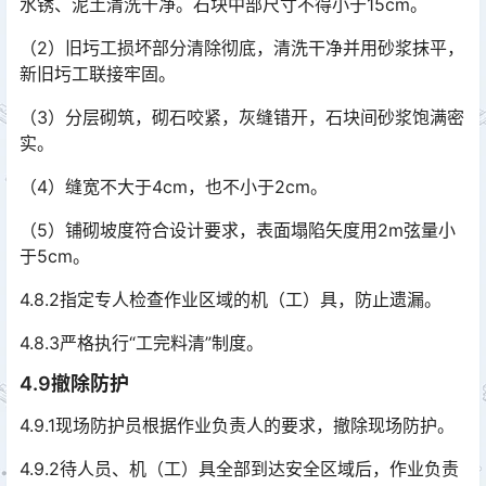
水锈、泥土清洗干净。石块中部尺寸不得小于15cm。
（2）旧圬工损坏部分清除彻底，清洗干净并用砂浆抹平，
新旧圬工联接牢固。
（3）分层砌筑，砌石咬紧，灰缝错开，石块间砂浆饱满密
实。
（4）缝宽不大于4cm，也不小于2cm。
（5）铺砌坡度符合设计要求，表面塌陷矢度用2m弦量小
于5cm。
4.8.2指定专人检查作业区域的机（工）具，防止遗漏。
4.8.3严格执行“工完料清”制度。
4.9撤除防护
4.9.1现场防护员根据作业负责人的要求，撤除现场防护。
4.9.2待人员、机（工）具全部到达安全区域后，作业负责