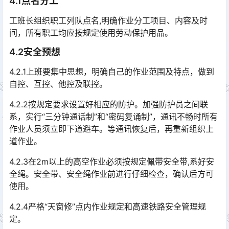
4.1点名分工
工班长组织职工列队点名,明确作业分工项目、内容及时
间，所有职工均应按规定使用劳动保护用品。
4.2安全预想
4.2.1上班要集中思想，明确自己的作业范围及特点，做到
自控、互控、他控及联控。
4.2.2按规定要求设置好相应的防护。加强防护员之间联
系，实行“三分钟通话制”和“密码复诵制”，通讯不畅时所有
作业人员须立即下道避车。等通讯恢复后，再重新组织上
道作业。󠅅󠅃󠄵󠅂󠄪󠇖󠆨󠆨󠇕󠆞󠆒󠅬󠇘󠆭󠆘󠇙󠆝󠅵󠇗󠆭󠆁󠄐󠇗󠅹󠅸󠇖󠆍󠅳󠇖󠅹󠅰󠇖󠆌󠅹
4.2.3在2m以上的高空作业必须按规定佩带安全带,系好安
全绳。安全带、安全绳作业前进行仔细检查，确认后方可
使用。
4.2.4严格“天窗修”点内作业规定和高速铁路安全管理规
定。