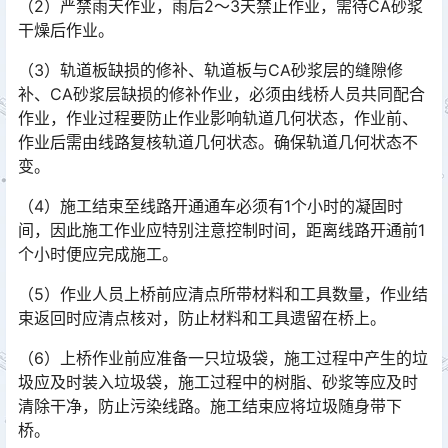
（2）严禁雨天作业，雨后2～3天禁止作业，需待CA砂浆
干燥后作业。
（3）轨道板缺损的修补、轨道板与CA砂浆层的缝隙修
补、CA砂浆层缺损的修补作业，必须由线桥人员共同配合
作业，作业过程要防止作业影响轨道几何状态，作业前、
作业后需由线路复核轨道几何状态。确保轨道几何状态不
变。󠅅󠅃󠄵󠅂󠄪󠇖󠆨󠆨󠇕󠆞󠆒󠅬󠇘󠆭󠆘󠇙󠆝󠅵󠇗󠆭󠆁󠄐󠇗󠅹󠅸󠇖󠆍󠅳󠇖󠅹󠅰󠇖󠆌󠅹
（4）施工结束至线路开通通车必须有1个小时的凝固时
间，因此施工作业应特别注意控制时间，距离线路开通前1
个小时便应完成施工。
（5）作业人员上桥前应清点所带材料和工具数量，作业结
束返回时应清点核对，防止材料和工具遗留在桥上。
（6）上桥作业前应准备一只垃圾袋，施工过程中产生的垃
圾应及时装入垃圾袋，施工过程中的树脂、砂浆等应及时
清除干净，防止污染线路。施工结束应将垃圾随身带下
桥。