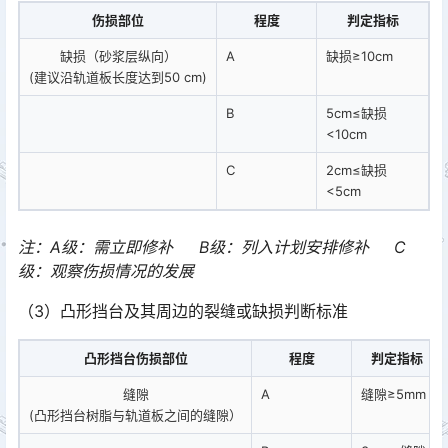
伤损部位
程度
判定指标
缺损（砂浆层纵向）
A
缺损≥10cm
(建议沿轨道板长度达到50 cm)
B
5cm≤缺损
<10cm
C
2cm≤缺损
<5cm
注：A级：需立即修补 B级：列入计划安排修补 C
级：观察伤损情况的发展
（3）凸形挡台及其周边的裂缝或缺损判断标准
凸形挡台伤损部位
程度
判定指标
缝隙
A
缝隙≥5mm
(凸形挡台树脂与轨道板之间的缝隙）