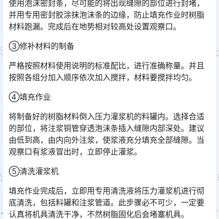
使用泡沫密封条，尽可能的将出现缝隙的部位进行封堵，
并用专用密封胶涂抹泡沫条的边缘，防止填充作业时树脂
材料跑漏。完成后在地势相对较高处设置观察口。
③修补材料的制备
严格按照材料使用说明的标准配比，进行准确称量。并且
按照各组分加入顺序依次加入搅拌，材料要搅拌均匀。
④填充作业
将制备好的树脂材料倒入压力灌浆机的料罐内。选择合适
的部位，将注浆铜管穿透泡沫条插入缝隙内部深处。建议
由低到高，由内向外注浆，使浆液充分填充全部缝隙。当
观察口有浆液冒出时，立即停止灌浆。󠅅󠅃󠄵󠅂󠄪󠇖󠆨󠆨󠇕󠆞󠆒󠅬󠇘󠆭󠆘󠇙󠆝󠅵󠇗󠆭󠆁󠄐󠇗󠅹󠅸󠇖󠆍󠅳󠇖󠅹󠅰󠇖󠆌󠅹
⑤清洗灌浆机
填充作业完成后，立即用专用清洗液将压力灌浆机进行彻
底清洗，包括料罐和注浆管道。此步骤必不可少，一定要
认真将机具清洗干净，不然树脂固化后会堵塞机具。