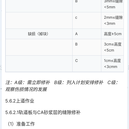
B
3mm≤缝隙
<5mm
c
2mm≤缝隙
<3mm
缺损〈掉块）
A
高度≥5cm
B
3cm≤高度
<5cm
C
1cm≤高度
<3cmm
注：A级：需立即修补 B级：列入计划安排修补 C级：
观察伤损情况的发展
5.6.2上道作业
5.6.2.1轨道板与CA砂浆层的缝隙修补
（1）准备工作