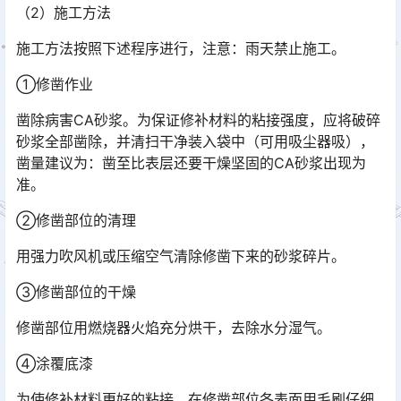
（2）施工方法
施工方法按照下述程序进行，注意：雨天禁止施工。
①修凿作业
凿除病害CA砂浆。为保证修补材料的粘接强度，应将破碎
砂浆全部凿除，并清扫干净装入袋中（可用吸尘器吸），
凿量建议为：凿至比表层还要干燥坚固的CA砂浆出现为
准。
②修凿部位的清理
用强力吹风机或压缩空气清除修凿下来的砂浆碎片。
③修凿部位的干燥
修凿部位用燃烧器火焰充分烘干，去除水分湿气。
④涂覆底漆
为使修补材料更好的粘接，在修凿部位各表面用毛刷仔细