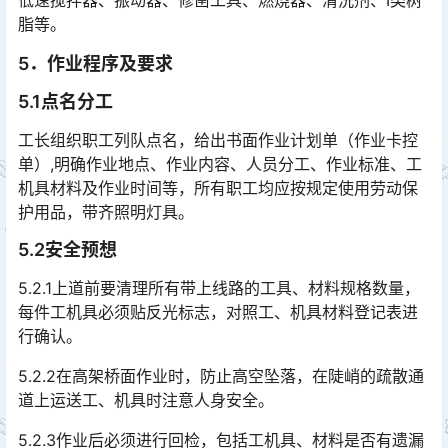
低速搅拌器、振动器、修凿工具、燃烧器、清洗剂、Ⅰ类树
脂等。
5．作业程序及要求
5.1点名分工
工长组织职工列队点名，给出书面作业计划单（作业卡控
单）,明确作业地点、作业内容、人员分工、作业标准、工
机具材料及作业时间等，所有职工均应按规定使用劳动保
护用品，带齐照明灯具。󠅅󠅃󠄵󠅂󠄪󠇖󠆨󠆨󠇕󠆞󠆒󠅬󠇘󠆭󠆘󠇙󠆝󠅵󠇗󠆭󠆁󠄐󠇗󠅹󠅸󠇖󠆍󠅳󠇖󠅹󠅰󠇖󠆌󠅹
5.2安全预想
5.2.1上道前要清理所有带上线路的工具、材料规格数量，
每件工机具必须贴反光标志，对照工、机具材料登记表进
行确认。
5.2.2在高架桥面作业时，防止高空坠落，在陡峭的疏散通
道上运送工、机具时注意人身安全。
5.2.3作业后必须进行回检，包括工机具、材料是否有遗漏