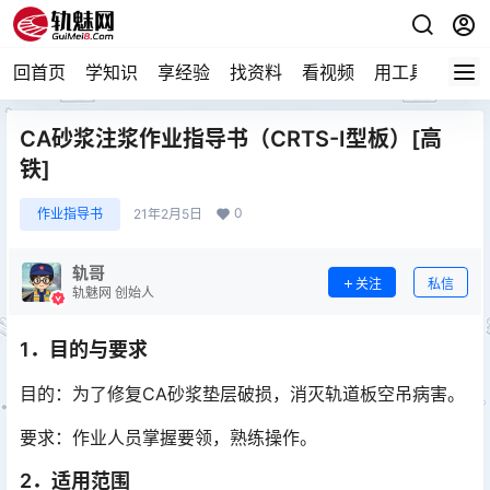
回首页
学知识
享经验
找资料
看视频
用工具
论技
CA砂浆注浆作业指导书（CRTS-Ⅰ型板）[高
铁]
0
作业指导书
21年2月5日
轨哥
关注
私信
轨魅网 创始人
1．目的与要求
目的：为了修复CA砂浆垫层破损，消灭轨道板空吊病害。
要求：作业人员掌握要领，熟练操作。
2．适用范围