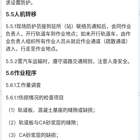
求设置防护。
5.5人机转移
5.5.1现场防护员接到驻所（站）联络员通知后，会同作业
负责人，开行轨道车到作业地点；如未开行轨道车，由作
业负责人组织所有作业人员从就近作业通道（疏散通道）
进入，行走至作业地点。󠅅󠅃󠄵󠅂󠄪󠇖󠆨󠆨󠇕󠆞󠆒󠅬󠇘󠆭󠆘󠇙󠆝󠅵󠇗󠆭󠆁󠄐󠇗󠅹󠅸󠇖󠆍󠅳󠇖󠅹󠅰󠇖󠆌󠅹
5.5.2需汽车运输时，遵守道路交通规则，注意人身安全。
5.6作业程序
5.6.1工作量调查
5.6.1.1伤损情况的检查项目
（1）轨道板、混凝土基座的缝隙或缺损；
（2）轨道板与CA砂浆层的缝隙；
（3）CA砂浆层的缺损；