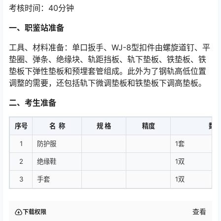
考核时间：40分钟
一、职鉴站准备
工具、材料准备：单口扳手、WJ-8型扣件由螺旋道钉、平
垫圈、弹条、绝缘块、轨距挡板、轨下垫板、铁垫板、铁
垫板下弹性垫板和预埋套管组成。此外为了钢轨高低位置
调整的需要，还包括轨下微调垫板和铁垫板下调高垫板。󠅅󠅃󠄵󠅂󠄪󠇖󠆨󠆨󠇕󠆞󠆒󠅬󠇘󠆭󠆘󠇙󠆝󠅵󠇗󠆭󠆁󠄐󠇗󠅹󠅸󠇖󠆍󠅳󠇖󠅹󠅰󠇖󠆌󠅹
二、考生准备
序号
名 称
规 格
精度
数
1
防护服
1套
2
绝缘鞋
1双
3
手套
1双
查看
下载权限