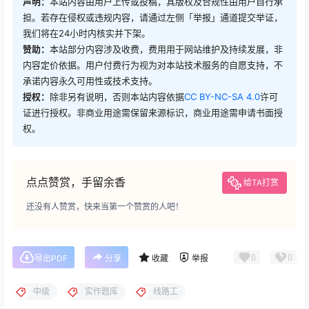
声明：
本站内容由用户上传或投稿，其版权及合规性由用户自行承
担。若存在侵权或违规内容，请通过左侧「举报」通道提交举证，
我们将在24小时内核实并下架。
赞助：
本站部分内容涉及收费，费用用于网站维护及持续发展，非
内容定价依据。用户付费行为视为对本站技术服务的自愿支持，不
承诺内容永久可用性或技术支持。
授权：
除非另有说明，否则本站内容依据
CC BY-NC-SA 4.0
许可
证进行授权。非商业用途需保留来源标识，商业用途需申请书面授
权。
点点赞赏，手留余香
给TA打赏
还没有人赞赏，快来当第一个赞赏的人吧！
0
0
导出PDF
分享
收藏
举报
中级
实作题库
线路工