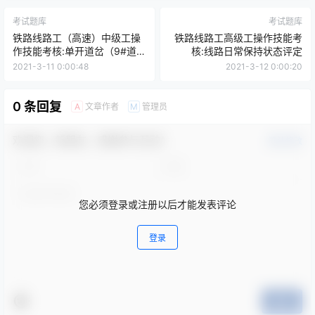
考试题库
考试题库
铁路线路工（高速）中级工操
铁路线路工高级工操作技能考
作技能考核:单开道岔（9#道
核:线路日常保持状态评定
岔）检查作业
2021-3-11 0:00:48
2021-3-12 0:00:20
0 条回复
文章作者
管理员
A
M
欢迎您，新朋友，感谢参与互动！
确认修改
您必须登录或注册以后才能发表评论
登录
提交