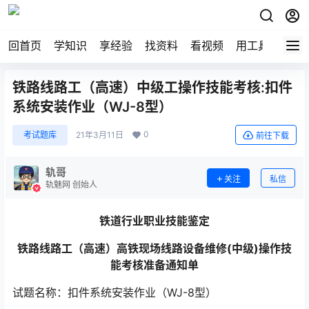
回首页
学知识
享经验
找资料
看视频
用工具
论技
铁路线路工（高速）中级工操作技能考核:扣件
系统安装作业（WJ-8型）
0
考试题库
21年3月11日
前往下载
轨哥
关注
私信
轨魅网 创始人
铁道行业
职业技能鉴定
铁路线路工（
高速
）高铁现场线路设备维修
(
中级
)
操作技
能考核准备通知单
试题名称：扣件系统安装作业（WJ-8型）