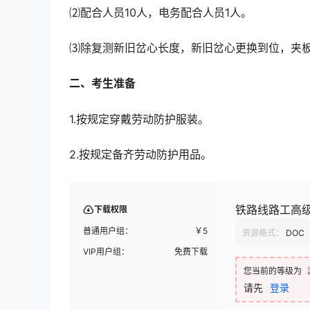
⑵配合人员10人，电务配合人员1人。
⑶除复测新旧岔心长度，新旧岔心更换到位，夹
二、考生准备
1.按规定穿戴劳动防护服装。
2.按规定备齐劳动防护用品。
铁路线路工高级
下载权限
普通用户组：
￥
5
资源格式：
DOC
VIP用户组：
免费下载
您当前的等级为
请先
登录