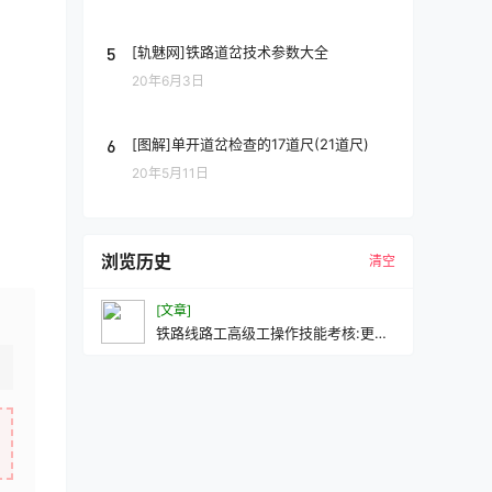
5
[轨魅网]铁路道岔技术参数大全
。
20年6月3日
6
[图解]单开道岔检查的17道尺(21道尺)
20年5月11日
浏览历史
清空
[文章]
铁路线路工高级工操作技能考核:更换
辙叉作业