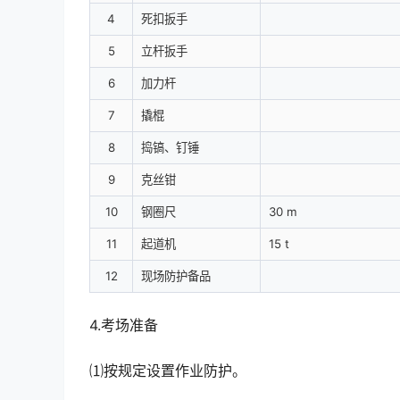
4
死扣扳手
5
立杆扳手
6
加力杆
7
撬棍
8
捣镐、钉锤
9
克丝钳
10
钢圈尺
30 m
11
起道机
15 t
12
现场防护备品
4.考场准备
⑴按规定设置作业防护。