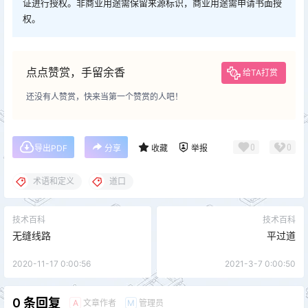
证进行授权。非商业用途需保留来源标识，商业用途需申请书面授
权。
点点赞赏，手留余香
给TA打赏
还没有人赞赏，快来当第一个赞赏的人吧！
0
0
导出PDF
分享
收藏
举报
术语和定义
道口
技术百科
技术百科
无缝线路
平过道
2020-11-17 0:00:56
2021-3-7 0:00:50
0 条回复
文章作者
管理员
A
M