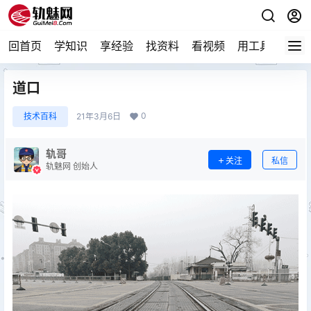
回首页
学知识
享经验
找资料
看视频
用工具
论技
道口
0
技术百科
21年3月6日
轨哥
关注
私信
轨魅网 创始人