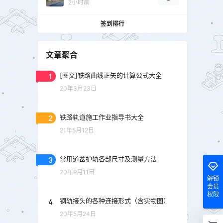
2小时前
签到排行
文章聚合
1
[图文]铁路曲线正矢的计算公式大全
20年3月23日
2
铁路轨道施工作业指导书大全
21年5月12日
3
常用道岔护轨各部尺寸及测量方法
20年9月11日
解锁
会员
权限
4
钢轨接头的各种连接形式（含实物图）
20年5月24日