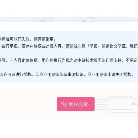
涉标准可能已失效，请谨慎采用。
户自行承担。若存在侵权或违规内容，请通过左侧「举报」通道提交举证，我们
发展，非内容定价依据。用户付费行为视为对本站技术服务的自愿支持，不承诺
.0
许可证进行授权。非商业用途需保留来源标识，商业用途需申请书面授权。
给TA打赏
共0