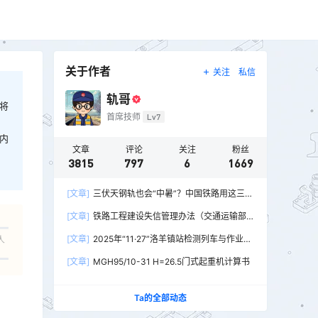
关于作者
关注
私信
轨哥
将
首席技师
Lv7
内
文章
评论
关注
粉丝
3815
797
6
1669
[文章]
三伏天钢轨也会“中暑”？中国铁路用这三招
破解热胀冷缩难题
[文章]
铁路工程建设失信管理办法（交通运输部
令2026年第15号）
[文章]
2025年“11·27”洛羊镇站检测列车与作业人
人
员相撞重大交通事故
[文章]
MGH95/10-31 H=26.5门式起重机计算书
Ta的全部动态