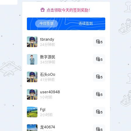
点击领取今天的签到奖励！
今日签到
连续签到
tbrandy
5
24分钟前
数字游民
5
34分钟前
石头oOo
5
41分钟前
user40948
5
1小时前
Fgl
5
2小时前
龙40674
5