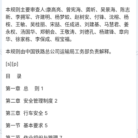
本规则主要审查人:康高亮、曾宪海、龚昕、吴景海、陈志
新、李拥军、许建明、杨梦蛟、赵树安、付锋、沈榕、杨
桉、王敏、吴桂丽、宋喆、任成进、刘建基、马慧君、姜
永权、汤国华、郑朝会、王敬涛、刘德孔、杨建锋、章向
华、徐家栋、李保成、程宝福。󠅅󠅃󠄵󠅂󠄪󠇖󠆨󠆨󠇕󠆞󠆒󠅬󠇘󠆭󠆘󠇙󠆝󠅵󠇗󠆭󠆁󠄐󠇗󠅹󠅸󠇖󠆍󠅳󠇖󠅹󠅰󠇖󠆌󠅹
本规则由中国铁路总公司运输局工务部负责解释。
[s][p]
目 录
第一章 总 则 1
第二章 安全管理制度 2
第三章 行车安全 5
第一节 基本要求 5
第二节 作业组织与管理 7