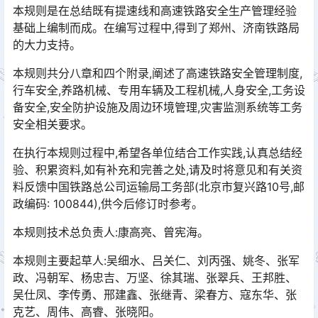
本规则是在总结既有提速线和高速铁路安全生产管理经验
基础上编制而成。在编写过程中,得到了郑州、济南铁路局
的大力支持。
本规则共分八章和四个附录,阐述了高速铁路安全管理制度,
行车安全,养路机械、专用车辆及工程机械,人身安全,工务设
备安全,安全防护设施及周边环境管理,灾害监测系统等工务
安全相关要求。󠅅󠅃󠄵󠅂󠄪󠇖󠆨󠆨󠇕󠆞󠆒󠅬󠇘󠆭󠆘󠇙󠆝󠅵󠇗󠆭󠆁󠄐󠇗󠅹󠅸󠇖󠆍󠅳󠇖󠅹󠅰󠇖󠆌󠅹
在执行本规则过程中,希望各单位结合工作实践,认真总结经
验、积累资料,如有补充和完善之处,请及时将意见和有关资
料反馈中国铁路总公司运输局工务部(北京市复兴路10号,邮
政编码: 100844),供今后修订时参考。󠅅󠅃󠄵󠅂󠄪󠇖󠆨󠆨󠇕󠆞󠆒󠅬󠇘󠆭󠆘󠇙󠆝󠅵󠇗󠆭󠆁󠄐󠇗󠅹󠅸󠇖󠆍󠅳󠇖󠅹󠅰󠇖󠆌󠅹
本规则技术总负责人:康高亮、曾宪海。
本规则主要起草人:吴细水、吕关仁、刘丙强、姚冬、张军
政、冯朝军、杨忠吉、万坚、徐其瑞、张翠兵、王邦胜、
吴仕凤、李传勇、邢建鑫、张继青、梁春方、寇东华、张
克艺、周伟、高睿、张晓阳。󠅅󠅃󠄵󠅂󠄪󠇖󠆨󠆨󠇕󠆞󠆒󠅬󠇘󠆭󠆘󠇙󠆝󠅵󠇗󠆭󠆁󠄐󠇗󠅹󠅸󠇖󠆍󠅳󠇖󠅹󠅰󠇖󠆌󠅹