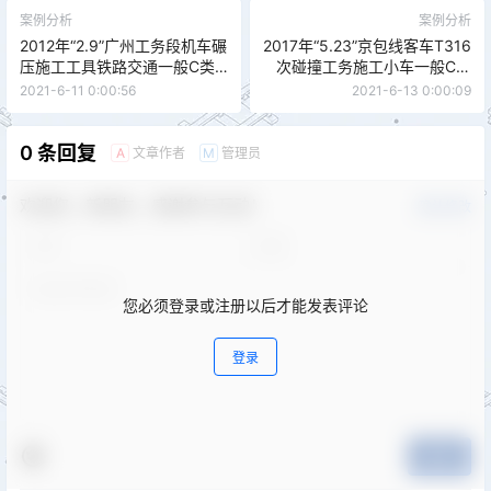
案例分析
案例分析
2012年“2.9”广州工务段机车碾
2017年“5.23”京包线客车T316
压施工工具铁路交通一般C类
次碰撞工务施工小车一般C类
事故
事故分析
2021-6-11 0:00:56
2021-6-13 0:00:09
0 条回复
文章作者
管理员
A
M
欢迎您，新朋友，感谢参与互动！
确认修改
您必须登录或注册以后才能发表评论
登录
提交