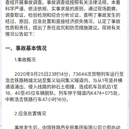
查组开展事故调查。事故调查组按照有关法律法规，本着
科学严谨、依法依规、实事求是的原则，通过现场勘察、
调查取证、检验检测和综合分析论证，查明了事故发生的
经过、原因、应急处置和直接经济损失情况，认定了事故
性质和责任，提出了责任追究和防范措施建议。现将有关
情况公告如下：
一、事故基本情况
1.事故概况
2020年9月25日23时14分，73644次货物列车运行至
浩吉铁路韩城北站至集义站间集义隧道内，与从1号竖井横
通道涌出、侵入线路的卵石土相撞，造成机车及机后1至
18、40至45位车辆脱轨，列车停于隧道内K474+075处，
中断浩吉铁路行车47小时16分。
2.应急处置情况
事故发生后，中国铁路西安局集团有限公司立即启动