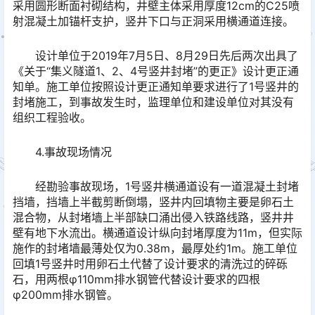
采用圆形断面衬砌结构，井壁主体采用厚度12cm的C25喷
射混凝土加锚杆支护，竖井下口与正洞采用横通道连接。
设计单位于2019年7月5日、8月29日先后两次出具了
《关于“集义隧道1、2、4号竖井封堵”的更正》设计更正通
知单。施工单位按照设计更正通知单要求进行了1号竖井的
封堵施工，到事故发生时，监理单位和建设单位对其没有
组织工程验收。
4.事故现场情况
经勘验事故现场，1号竖井横通道设有一道混凝土封堵
挡墙，挡墙上半截剪断倒塌，竖井内回填物主要是卵石土
混合物，从封堵墙上半部缺口涌出侵入铁路线路，竖井井
壁有地下水流出。横通道设计纵向封堵厚度为11m，但实际
施作的封堵墙最薄处仅为0.38m，最厚处约1m。施工单位
回填1号竖井时用卵石土代替了设计要求的清洗过的碎砾
石，用两根φ110mm排水钢管代替设计要求的四根
φ200mm排水钢管。