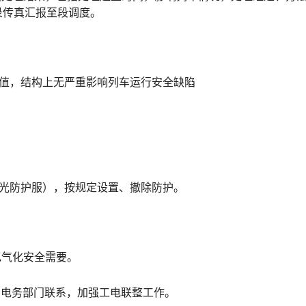
󠆭󠆁󠄐󠇗󠅹󠅸󠇖󠆍󠅳󠇖󠅹󠅰󠇖󠆌󠅹
理值，结构上无严重影响列车运行安全缺陷
反光防护服），按规定设置、撤除防护。
。
电气化安全需要。
与电务部门联系，加强工电联整工作。