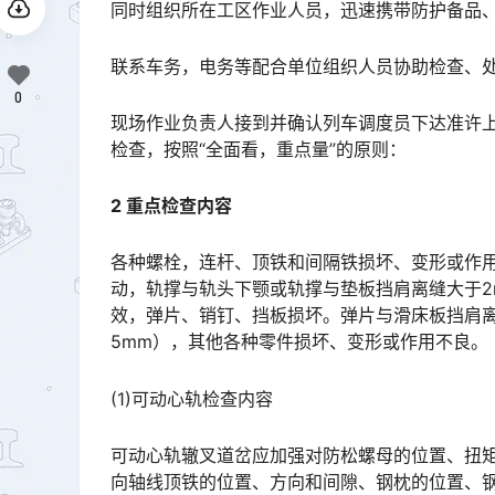
同时组织所在工区作业人员，迅速携带防护备品
联系车务，电务等配合单位组织人员协助检查、
0
现场作业负责人接到并确认列车调度员下达准许
检查，按照“全面看，重点量”的原则：
2 重点检查内容
各种螺栓，连杆、顶铁和间隔铁损坏、变形或作用
动，轨撑与轨头下颚或轨撑与垫板挡肩离缝大于2
效，弹片、销钉、挡板损坏。弹片与滑床板挡肩
5mm），其他各种零件损坏、变形或作用不良。󠅅󠅃󠄵󠅂󠄪󠇖󠆨󠆨󠇕󠆞󠆒󠅬󠇘󠆭󠆘󠇙󠆝󠅵󠇗󠆭󠆁󠄐󠇗󠅹󠅸󠇖󠆍󠅳󠇖󠅹󠅰󠇖󠆌󠅹
(1)可动心轨检查内容
可动心轨辙叉道岔应加强对防松螺母的位置、扭
向轴线顶铁的位置、方向和间隙、钢枕的位置、