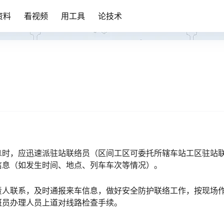
资料
看视频
用工具
论技术
息时，应迅速派驻站联络员（区间工区可委托所辖车站工区驻站
󠆨󠇕󠆞󠆒󠅬󠇘󠆭󠆘󠇙󠆝󠅵󠇗󠆭󠆁󠄐󠇗󠅹󠅸󠇖󠆍󠅳󠇖󠅹󠅰󠇖󠆌󠅹
责人联系，及时通报来车信息，做好安全防护联络工作，按现场
󠇘󠆭󠆘󠇙󠆝󠅵󠇗󠆭󠆁󠄐󠇗󠅹󠅸󠇖󠆍󠅳󠇖󠅹󠅰󠇖󠆌󠅹