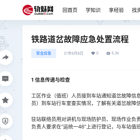
回首页
学知识
享经验
找
铁路道岔故障应急处置流程
0
5.3k
安全应急
21年6月8日
1 信息传递与检查
工区作业（值班）人员接到车站通知道岔故障信
员）到车站行车室查实情况，了解有关道岔故障信息（如发生时间、地点、列车车次等情况）。󠅅󠅃󠄵󠅂󠄪󠇖󠆨
驻站联络员用对讲机与现场防护员、现场作业负
负责人要求在“运统一46”上进行登记，与车站值班员办理人员上道对线路检查手续。󠅅󠅃󠄵󠅂󠄪󠇖󠆨󠆨󠇕󠆞󠆒