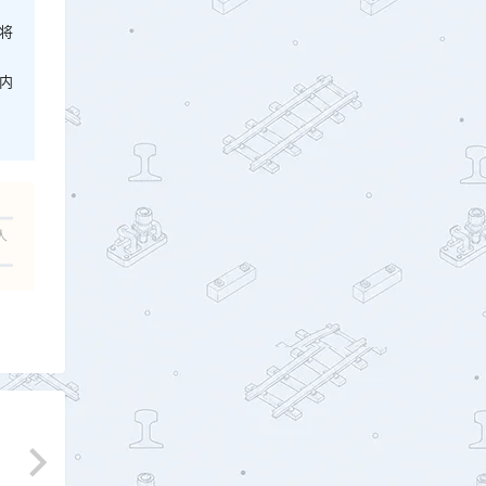
将
内
人