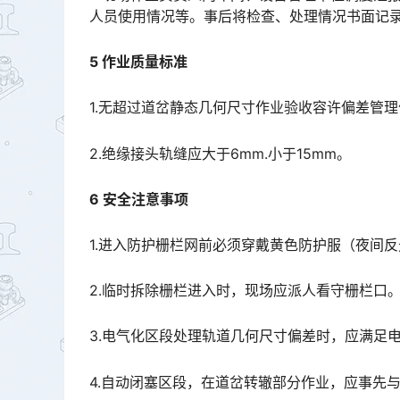
人员使用情况等。事后将检查、处理情况书面记录传真汇报至段调度。󠅅󠅃󠄵󠅂󠄪󠇖󠆨󠆨󠇕󠆞󠆒󠅬󠇘󠆭󠆘󠇙󠆝󠅵󠇗
5 作业质量标准
1.无超过道岔静态几何尺寸作业验收容许偏差管
2.绝缘接头轨缝应大于6mm.小于15mm。
6 安全注意事项
1.进入防护栅栏网前必须穿戴黄色防护服（夜间
2.临时拆除栅栏进入时，现场应派人看守栅栏口
3.电气化区段处理轨道几何尺寸偏差时，应满足
4.自动闭塞区段，在道岔转辙部分作业，应事先