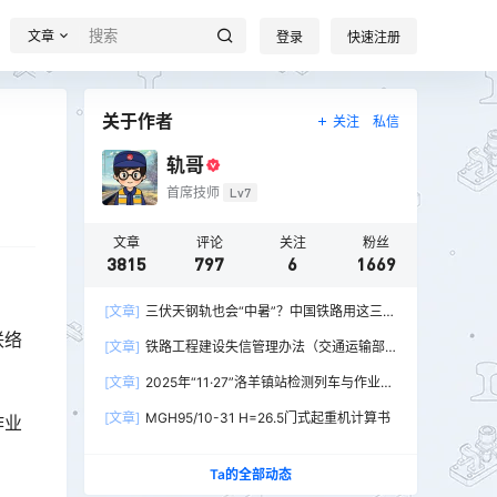
文章
登录
快速注册
关于作者
关注
私信
轨哥
首席技师
Lv7
文章
评论
关注
粉丝
3815
797
6
1669
[文章]
三伏天钢轨也会“中暑”？中国铁路用这三招
破解热胀冷缩难题
联络
[文章]
铁路工程建设失信管理办法（交通运输部
令2026年第15号）
[文章]
2025年“11·27”洛羊镇站检测列车与作业人
员相撞重大交通事故
[文章]
MGH95/10-31 H=26.5门式起重机计算书
作业
Ta的全部动态