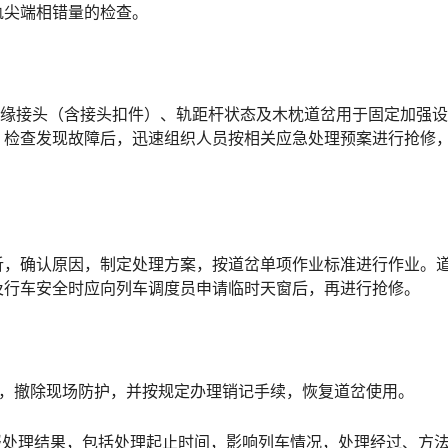
󠆭󠆁󠄐󠇗󠅹󠅸󠇖󠆍󠅳󠇖󠅹󠅰󠇖󠆌󠅹
绝缘接头（含接头扣件）、轨距杆状态及木枕道岔用于固定加强
。检查发现故障后，迅速组织人员按相关应急处理预案进行抢修
󠅹
析，确认原因，制定处理方案，按道岔单项作业标准进行作业。
󠄵󠅂󠄪󠇖󠆨󠆨󠇕󠆞󠆒󠅬󠇘󠆭󠆘󠇙󠆝󠅵󠇗󠆭󠆁󠄐󠇗󠅹󠅸󠇖󠆍󠅳󠇖󠅹󠅰󠇖󠆌󠅹
后，撤除现场防护，并按规定办理销记手续，恢复道岔使用。
报处理结果，包括处理起止时间，影响列车情况，处理经过、方