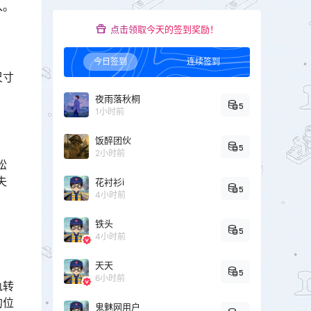
入。
点击领取今天的签到奖励！
今日签到
连续签到
尺寸
夜雨落秋桐
5
1小时前
饭醉团伙
5
2小时前
松
失
花衬衫i
5
4小时前
铁头
5
4小时前
天天
5
6小时前
轨转
的位
鬼魅网用户