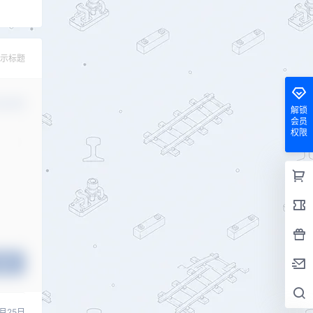
示标题
认修改
解锁
会员
权限
提交
1月25日