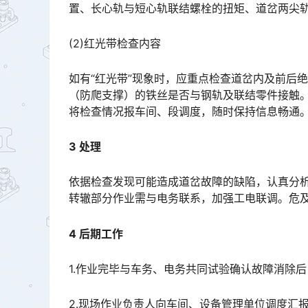
置、长心轨与短心轨联结螺栓的扭矩、道岔两尖轨尖端相错量的检查。󠅅󠅃󠄵󠅂󠄪󠇖󠆨󠆨󠇕󠆞󠆒󠅬󠇘󠆭󠆘󠇙󠆝󠅵󠇗
(2)红光带检查内容
如有“红光带”现象时，应重点检查道岔内及前后
（防爬支撑）的铁丝是否与钢轨及联结零件接触
将检查情况报车间、段调度，随时保持信息畅通。󠅅󠅃󠄵󠅂󠄪󠇖󠆨󠆨󠇕󠆞󠆒󠅬󠇘󠆭󠆘󠇙󠆝󠅵󠇗󠆭󠆁󠄐󠇗󠅹󠅸󠇖󠆍󠅳󠇖󠅹󠅰󠇖󠆌
3 处理
依据检查发现可能造成道岔故障的缺陷，认真分
转辙部分作业需与电务联系，加强工电联调。危及行车安全时应向列车调度员申请临时天窗后，再进行抢修。󠅅󠅃
4 后期工作
1.作业完毕与车务、电务共同试验确认故障消除
2.现场作业负责人向车间、设备管理单位调度汇