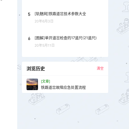
5
[轨魅网]铁路道岔技术参数大全
20年6月3日
6
[图解]单开道岔检查的17道尺(21道尺)
20年5月11日
浏览历史
清空
[文章]
铁路道岔故障应急处置流程