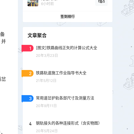
5
6小时前
签到排行
设备
文章聚合
，并
1
[图文]铁路曲线正矢的计算公式大全
20年3月23日
2
铁路轨道施工作业指导书大全
道岔
21年5月12日
3
常用道岔护轨各部尺寸及测量方法
20年9月11日
4
钢轨接头的各种连接形式（含实物图）
20年5月24日
法，