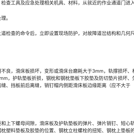
、检查工具及应急处理相关机具、材料，从就近的作业通道门进
处理。
上道检查的命令后，立即设置现场防护，对故障道岔结构和几何
不良，滑床板损坏，变形或滑床台磨耗大于3mm，轨撑损坏、
mm，护轨垫板折损，钢枕和钢枕垫板下胶垫及防切垫片损坏、
离缝、挡板前后离缝，销钉帽内侧距滑床板边缘距离（应不大于
矩和上下螺母间隙，滑床板及护轨垫板的弹片、弹片销钉、短心
钢枕塑料垫板及胶垫的位置、钢枕立柱螺栓的扭矩、钢枕上垫板