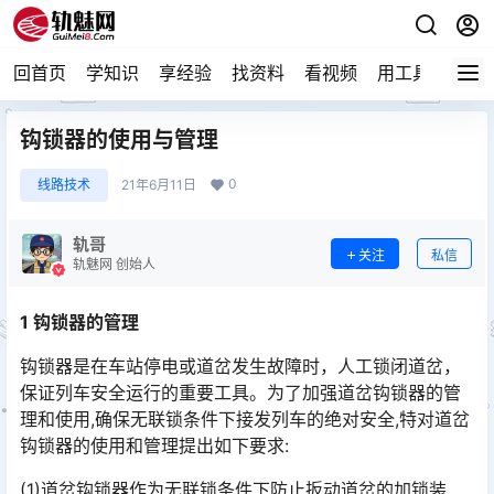
回首页
学知识
享经验
找资料
看视频
用工具
论技
钩锁器的使用与管理
0
线路技术
21年6月11日
轨哥
关注
私信
轨魅网 创始人
1 钩锁器的管理
钩锁器是在车站停电或道岔发生故障时，人工锁闭道岔，
保证列车安全运行的重要工具。为了加强道岔钩锁器的管
理和使用,确保无联锁条件下接发列车的绝对安全,特对道岔
钩锁器的使用和管理提出如下要求:󠅅󠅃󠄵󠅂󠄪󠇖󠆨󠆨󠇕󠆞󠆒󠅬󠇘󠆭󠆘󠇙󠆝󠅵󠇗󠆭󠆁󠄐󠇗󠅹󠅸󠇖󠆍󠅳󠇖󠅹󠅰󠇖󠆌󠅹
(1)道岔钩锁器作为无联锁条件下防止扳动道岔的加锁装