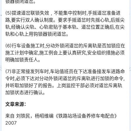
锁器锁闭道岔。󠅅󠅃󠄵󠅂󠄪󠇖󠆨󠆨󠇕󠆞󠆒󠅬󠇘󠆭󠆘󠇙󠆝󠅵󠇗󠆭󠆁󠄐󠇗󠅹󠅸󠇖󠆍󠅳󠇖󠅹󠅰󠇖󠆌󠅹
(5)提速道岔联锁失效﹐不能集中控制时,手摇道岔准备进
路,要实行双人确认制度。要求手摇道岔时先摇心轨,后摇尖
轨,经确认尖轨、心轨密贴于基本轨、道岔位置正确后,在尖
轨和心轨上用钩锁器锁闭道岔。󠅅󠅃󠄵󠅂󠄪󠇖󠆨󠆨󠇕󠆞󠆒󠅬󠇘󠆭󠆘󠇙󠆝󠅵󠇗󠆭󠆁󠄐󠇗󠅹󠅸󠇖󠆍󠅳󠇖󠅹󠅰󠇖󠆌󠅹
(6)行车设备施工时,分动外锁闭道岔的斥离轨是否加锁应在
施工计划中确定,施工例会上要认真研究,安全组织措施必须
明确加锁责任人。
(7)非正常接发列车时,车站值班员在下达准备接发车进路命
令时,必须下达对分动外锁闭道岔的斥离轨进行加锁的命令,
并听取加锁好了的报告。上岗监控干部必须对道岔斥离轨
加锁状态进行确认。󠅅󠅃󠄵󠅂󠄪󠇖󠆨󠆨󠇕󠆞󠆒󠅬󠇘󠆭󠆘󠇙󠆝󠅵󠇗󠆭󠆁󠄐󠇗󠅹󠅸󠇖󠆍󠅳󠇖󠅹󠅰󠇖󠆌󠅹
文章来源：
来自 刘铁民，杨昭维编《铁路站场设备养修车电配合》
2007