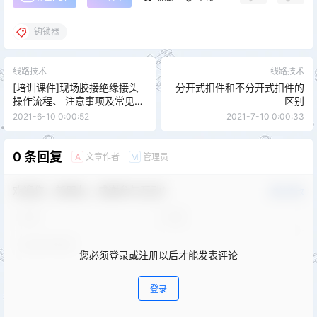
钩锁器
线路技术
线路技术
[培训课件]现场胶接绝缘接头
分开式扣件和不分开式扣件的
操作流程、 注意事项及常见问
区别
题分析（精）
2021-6-10 0:00:52
2021-7-10 0:00:33
0 条回复
文章作者
管理员
A
M
欢迎您，新朋友，感谢参与互动！
确认修改
您必须登录或注册以后才能发表评论
登录