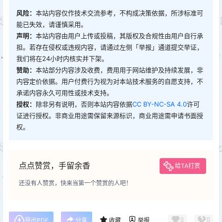
风险：
本站内容仅作技术交流参考，不构成决策依据，所涉标准可
能已失效，请谨慎采用。
声明：
本站内容由用户上传或投稿，其版权及合规性由用户自行承
担。若存在侵权或违规内容，请通过左侧「举报」通道提交举证，
我们将在24小时内核实并下架。
赞助：
本站部分内容涉及收费，费用用于网站维护及持续发展，非
内容定价依据。用户付费行为视为对本站技术服务的自愿支持，不
承诺内容永久可用性或技术支持。
授权：
除非另有说明，否则本站内容依据
CC BY-NC-SA 4.0
许可
证进行授权。非商业用途需保留来源标识，商业用途需申请书面授
权。
点点赞赏，手留余香
给TA打赏
还没有人赞赏，快来当第一个赞赏的人吧！
0
0
导出PDF
分享
收藏
举报