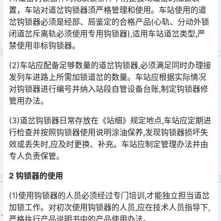
置，车站对道岔钩锁器须严格管理和使用。车站使用的道
岔钩锁器必须是经部、局鉴定的合格产品(心轨、分动外锁
闭道岔斥离轨必须使用专用钩锁器),适用车站道岔类型,严
禁使用非标钩锁器。󠅅󠅃󠄵󠅂󠄪󠇖󠆨󠆨󠇕󠆞󠆒󠅬󠇘󠆭󠆘󠇙󠆝󠅵󠇗󠆭󠆁󠄐󠇗󠅹󠅸󠇖󠆍󠅳󠇖󠅹󠅰󠇖󠆌󠅹
(2)车站应配备足够数量的道岔钩锁器,必须满足同时办理接
发列车进路上所需加锁道岔的数量。车站应根据实际情况
对钩锁器进行编号并纳入站段自管设备台账,制定钩锁器修
管用办法。󠅅󠅃󠄵󠅂󠄪󠇖󠆨󠆨󠇕󠆞󠆒󠅬󠇘󠆭󠆘󠇙󠆝󠅵󠇗󠆭󠆁󠄐󠇗󠅹󠅸󠇖󠆍󠅳󠇖󠅹󠅰󠇖󠆌󠅹
(3)道岔钩锁器日常存放在《站细》规定地点,车站应定期进
行检查并按照钩锁器使用说明涂油保养,发现钩锁器损坏失
效或丢失时,应及时更换、补充。车站应制定管理办法并由
专人负责保管。󠅅󠅃󠄵󠅂󠄪󠇖󠆨󠆨󠇕󠆞󠆒󠅬󠇘󠆭󠆘󠇙󠆝󠅵󠇗󠆭󠆁󠄐󠇗󠅹󠅸󠇖󠆍󠅳󠇖󠅹󠅰󠇖󠆌󠅹
2 钩锁器的使用
(1)使用钩锁器的人员必须经过专门培训,才能独立担当道岔
加锁工作。对初次使用钩锁器的人员,应在技术人员指导下,
严格执行产品说明书中的产品使用办法。