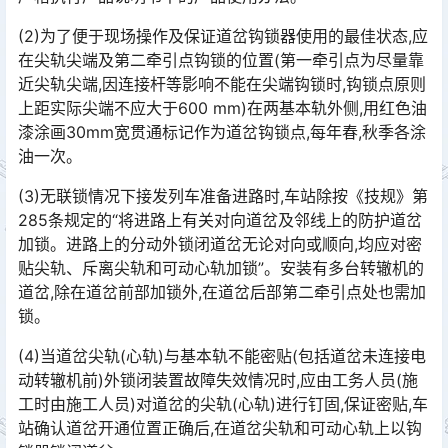
(2)为了便于现场操作及保证道岔钩锁器使用的最佳状态,应
在尖轨尖端及第二牵引点钩锁的位置(第一牵引点为尽量靠
近尖轨尖端,因连接杆等影响不能在尖端钩锁时,钩锁点原则
上距实际尖端不应大于600 mm)在两基本轨外侧,用红色油
漆涂画30mm宽贯通标记作为道岔钩锁点,每年春,秋季各涂
油一次。󠅅󠅃󠄵󠅂󠄪󠇖󠆨󠆨󠇕󠆞󠆒󠅬󠇘󠆭󠆘󠇙󠆝󠅵󠇗󠆭󠆁󠄐󠇗󠅹󠅸󠇖󠆍󠅳󠇖󠅹󠅰󠇖󠆌󠅹
(3)无联锁情况下接发列车准备进路时,车站除按《技规》第
285条规定的“将进路上有关对向道岔及邻线上的防护道岔
加锁。进路上的分动外锁闭道岔无论对向或顺向,均应对密
贴尖轨、斥离尖轨和可动心轨加锁”。安装有多台转辙机的
道岔,除在道岔前部加锁外,在道岔后部第二牵引点处也需加
锁。󠅅󠅃󠄵󠅂󠄪󠇖󠆨󠆨󠇕󠆞󠆒󠅬󠇘󠆭󠆘󠇙󠆝󠅵󠇗󠆭󠆁󠄐󠇗󠅹󠅸󠇖󠆍󠅳󠇖󠅹󠅰󠇖󠆌󠅹
(4)当道岔尖轨(心轨)与基本轨不能密贴(包括道岔未连接电
动转辙机前)外锁闭装置故障失效情况时,应由工务人员(施
工时由施工人员)对道岔的尖轨(心轨)进行钉固,保证密贴,车
站确认道岔开通位置正确后,在道岔尖轨和可动心轨上以钩