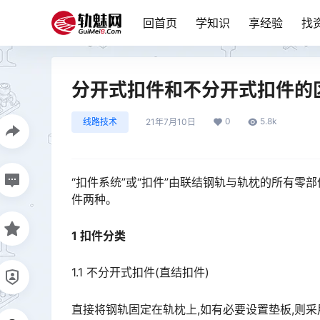
回首页
学知识
享经验
找
分开式扣件和不分开式扣件的
0
5.8k
线路技术
21年7月10日
“扣件系统”或“扣件”由联结钢轨与轨枕的所有
件两种。
1 扣件分类
1.1 不分开式扣件(直结扣件)
直接将钢轨固定在轨枕上,如有必要设置垫板,则采