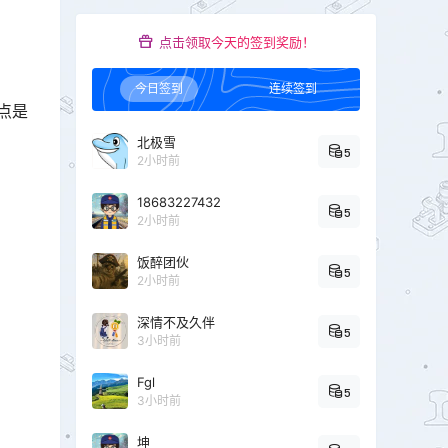
点击领取今天的签到奖励！
今日签到
连续签到
点是
北极雪
5
2小时前
18683227432
5
2小时前
饭醉团伙
5
2小时前
深情不及久伴
5
3小时前
Fgl
5
3小时前
坤