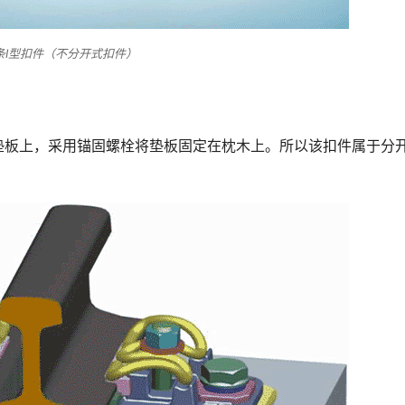
条Ⅰ型扣件（不分开式扣件）
铁垫板上，采用锚固螺栓将垫板固定在枕木上。所以该扣件属于分