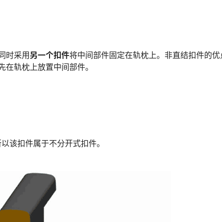
,同时采用
另一个扣件
将中间部件固定在轨枕上。非直结扣件的优
预先在轨枕上放置中间部件。
所以该扣件属于不分开式扣件。