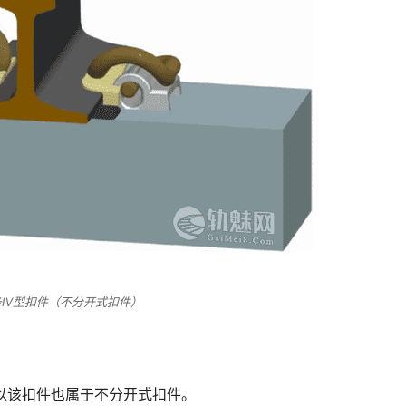
条Ⅳ型扣件（不分开式扣件）
以该扣件也属于不分开式扣件。