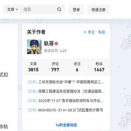
文章
登录
快速注册
关于作者
关注
私信
轨哥
首席技师
Lv7
文章
评论
关注
粉丝
3815
797
6
1667
式扣
[文章]
三伏天钢轨也会“中暑”？中国铁路用这三招
破解热胀冷缩难题
[文章]
铁路工程建设失信管理办法（交通运输部
令2026年第15号）
[文章]
2025年“11·27”洛羊镇站检测列车与作业人
员相撞重大交通事故
[文章]
MGH95/10-31 H=26.5门式起重机计算书
Ta的全部动态
砟轨