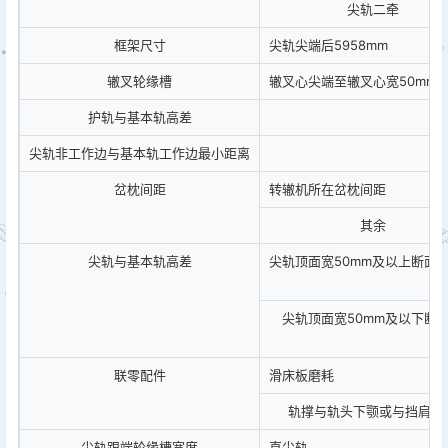
尖轨二牵
框架尺寸
尖轨尖端后5958mm
辙叉轮缘槽
辙叉心尖端至辙叉心宽50mm
护轨与基本轨高差
尖轨非工作边与基本轨工作边最小距离
岔枕间距
转辙机所在岔枕间距
其余
尖轨与基本轨高差
尖轨顶面宽50mm及以上断面
尖轨顶面宽50mm及以下断
联零配件
滑床板磨耗
轨撑与轨头下颚或与挡肩离
尖轨跟端轮缘槽宽度
直尖轨