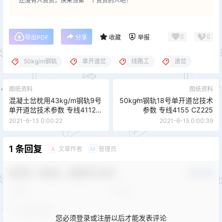
还没有人赞赏，快来当第一个赞赏的人吧！
0
0
导出PDF
分享
收藏
举报
50kg/m钢轨
单开道岔
线路工
道岔
图纸资料
图纸资料
混凝土岔枕用43kg/m钢轨9号
50kg∕m钢轨18号单开道岔技术
单开道岔技术参数 专线4112
参数 专线4155 CZ225
CZ012
2021-6-13 0:00:22
2021-6-15 0:00:39
1 条回复
文章作者
管理员
A
M
欢迎您，新朋友，感谢参与互动！
确认修改
您必须登录或注册以后才能发表评论