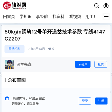
回首页
学知识
享经验
找资料
看视频
用工具
论技
50kg∕m钢轨12号单开道岔技术参数 专线4147
CZ207
0
图纸资料
21年6月14日
顽主先森
关注
私信
1 总布置图
隐藏内容，登录后阅读
登录
注册
若无账户，请先注册