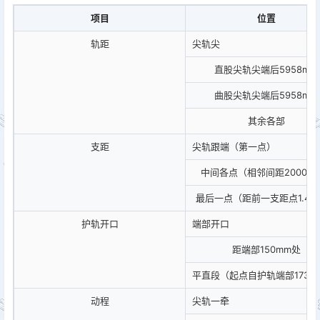
项目
位置
轨距
尖轨尖
直股尖轨尖端后5958mm
曲股尖轨尖端后5958mm
其余各部
支距
尖轨跟端（第一点）
中间各点（相邻间距2000m
最后一点（距前一支距点1.41
护轨开口
端部开口
距端部150mm处
平直段（起点自护轨端部1730
动程
尖轨一牵