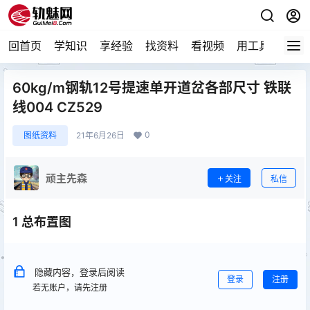
回首页
学知识
享经验
找资料
看视频
用工具
论技
60kg/m钢轨12号提速单开道岔各部尺寸 铁联
线004 CZ529
0
图纸资料
21年6月26日
顽主先森
关注
私信
1 总布置图
隐藏内容，登录后阅读
登录
注册
若无账户，请先注册