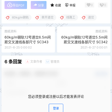
0
0
导出PDF
分享
收藏
举报
60kg/m钢轨
单开道岔
线路工
道岔
图纸资料
图纸资料
60kg/m钢轨12号道岔6.5m间
60kg/m钢轨12号道岔5.5m间
距交叉渡线各部尺寸 SC343
距交叉渡线各部尺寸 SC342
2021-6-25 0:00:02
2021-6-27 0:00:01
6 条回复
文章作者
管理员
A
M
欢迎您，新朋友，感谢参与互动！
确认修改
您必须登录或注册以后才能发表评论
登录