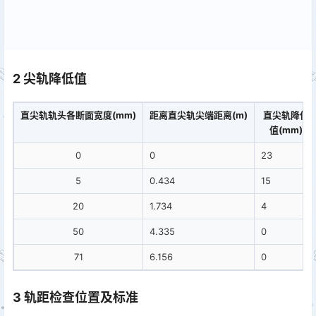
2 尖轨降低值
直尖轨轨头各断面宽度(mm)
距离直尖轨尖端距离(m)
直尖轨降低
值(mm)
0
0
23
5
0.434
15
20
1.734
4
50
4.335
0
71
6.156
0
3 轨距检查位置及标准