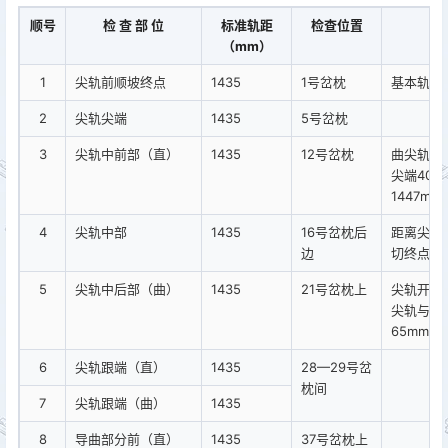
顺号
检 查 部 位
标准轨距
检查位置
（mm）
1
尖轨前顺坡终点
1435
1号岔枕
基本轨接
2
尖轨尖端
1435
5号岔枕
3
尖轨中前部（直）
1435
12号岔枕
曲尖轨轨
尖端406
1447mm
4
尖轨中部
1435
16号岔枕后
距离尖端6
边
切终点）
5
尖轨中后部（曲）
1435
21号岔枕上
尖轨开通
尖轨与基
65mm
6
尖轨跟端（直）
1435
28—29号岔
枕间
7
尖轨跟端（曲）
1435
8
导曲部分前（直）
1435
37号岔枕上