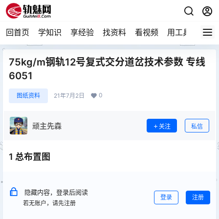
回首页
学知识
享经验
找资料
看视频
用工具
论技
75kg/m钢轨12号复式交分道岔技术参数 专线
6051
0
图纸资料
21年7月2日
顽主先森
关注
私信
1 总布置图
隐藏内容，登录后阅读
登录
注册
若无账户，请先注册