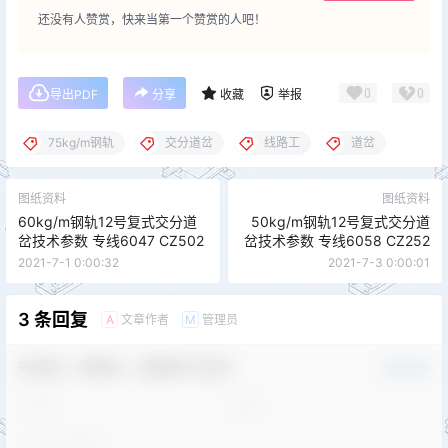
还没有人赞赏，快来当第一个赞赏的人吧！
0
0
导出PDF
分享
收藏
举报
75kg/m钢轨
交分道岔
线路工
道岔
图纸资料
图纸资料
60kg/m钢轨12号复式交分道
50kg/m钢轨12号复式交分道
岔技术参数 专线6047 CZ502
岔技术参数 专线6058 CZ252
2021-7-1 0:00:32
2021-7-3 0:00:01
3 条回复
文章作者
管理员
A
M
欢迎您，新朋友，感谢参与互动！
确认修改