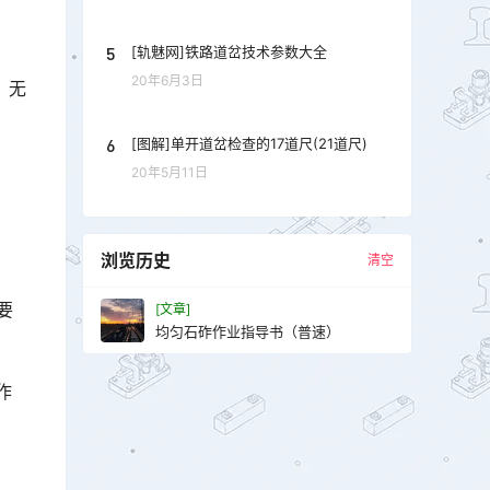
5
[轨魅网]铁路道岔技术参数大全
20年6月3日
，无
6
[图解]单开道岔检查的17道尺(21道尺)
20年5月11日
浏览历史
清空
》
要
[文章]
均匀石砟作业指导书（普速）
作