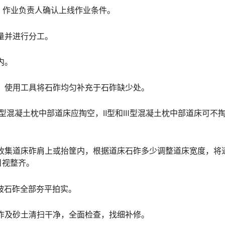
态，作业负责人确认上线作业条件。
数量并进行分工。
内。
处。使用工具将石砟均匀补充于石砟缺少处。
，Ⅰ型混凝土枕中部道床应掏空，Ⅱ型和Ⅲ型混凝土枕中部道床可不
石砟收集道床砟肩上或抬筐内，根据道床石砟多少调整道床宽度，将
󠆍󠅳󠇖󠅹󠅰󠇖󠆌󠅹
边坡石砟全部夯平拍实。
石砟及砂土清扫干净，全面检查，找细补修。