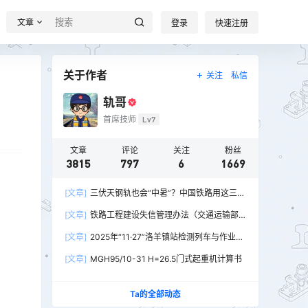
文章
登录
快速注册
关于作者
关注
私信
轨哥
首席技师
Lv7
文章
评论
关注
粉丝
3815
797
6
1669
[文章]
三伏天钢轨也会“中暑”？中国铁路用这三招
破解热胀冷缩难题
[文章]
铁路工程建设失信管理办法（交通运输部
令2026年第15号）
[文章]
2025年“11·27”洛羊镇站检测列车与作业人
员相撞重大交通事故
[文章]
MGH95/10-31 H=26.5门式起重机计算书
Ta的全部动态