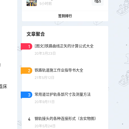
5
5小时前
签到排行
文章聚合
1
[图文]铁路曲线正矢的计算公式大全
20年3月23日
掏
2
铁路轨道施工作业指导书大全
21年5月12日
道床
3
常用道岔护轨各部尺寸及测量方法
20年9月11日
4
钢轨接头的各种连接形式（含实物图）
20年5月24日