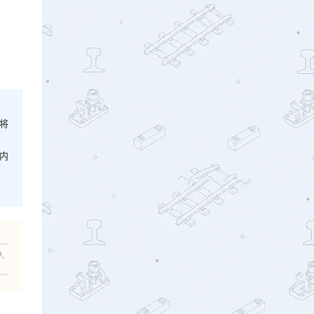
将
内
人