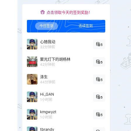
点击领取今天的签到奖励！
今日签到
连续签到
心随我动
5
32分钟前
聚光灯下的胡杨林
5
42分钟前
涤生
5
44分钟前
Hi_GAN
5
1小时前
kmgwyzt
5
1小时前
tbrandy