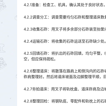
4.2.1准备：检查工、机具，确认其处于良好状
4.2.2调查分工：调查需要均匀石砟和整理道床
4.2.3收集石砟：用叉子将多余部分石砟装至抬筐
4.2.4运输石砟：将收集的石砟运送至石砟缺少
4.2.5回填石砟：将扒出的石砟回填，均匀平整
空，但应保持疏松。
4.2.6整理道床：将散落在路肩上和侧沟内的
砟肩整理好。然后将道床坡面及边脚整理平顺，目视整齐。󠅅󠅃󠄵󠅂󠄪󠇖󠆨󠆨󠇕󠆞󠆒󠅬󠇘󠆭󠆘󠇙󠆝󠅵󠇗󠆭󠆁󠄐󠇗󠅹󠅸󠇖
4.2.7夯拍道床：用叉子将轨枕盒、道床砟肩及
4.2.8整理回检：将钢轨底、零配件和轨枕上的