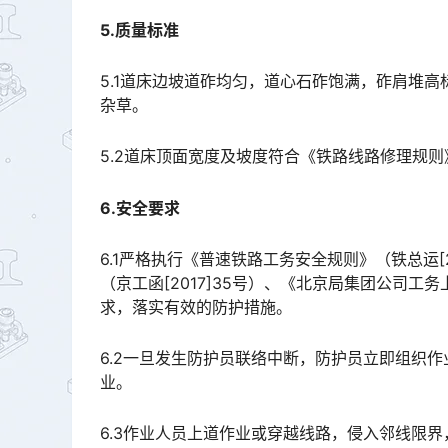
5.质量标准
5.1道床边坡道砟均匀，道心石砟饱满，砟肩堆
杂草。
5.2道床顶面宽度及坡度符合《铁路线路修理规则》普速
6.安全要求
6.1严格执行《普速铁路工务安全规则》（铁总运[
（京工函[2017]35号）、《北京局集团公司工
求，落实有效的防护措施。󠅅󠅃󠄵󠅂󠄪󠇖󠆨󠆨󠇕󠆞󠆒󠅬󠇘󠆭󠆘󠇙󠆝󠅵󠇗󠆭󠆁󠄐󠇗󠅹󠅸󠇖󠆍󠅳󠇖󠅹󠅰󠇖󠆌󠅹
6.2一旦发生防护员联络中断，防护员立即组织
业。
6.3作业人员上道作业或穿越线路，侵入邻线限界