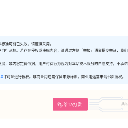
涉标准可能已失效，请谨慎采用。
户自行承担。若存在侵权或违规内容，请通过左侧「举报」通道提交举证，我们
发展，非内容定价依据。用户付费行为视为对本站技术服务的自愿支持，不承诺
.0
许可证进行授权。非商业用途需保留来源标识，商业用途需申请书面授权。
给TA打赏
共0