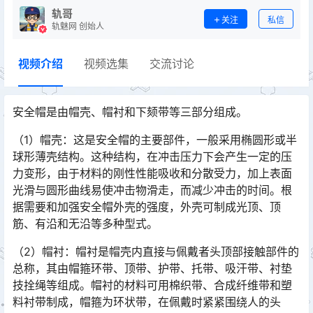
轨哥
关注
私信
轨魅网 创始人
视频介绍
视频选集
交流讨论
安全帽是由帽壳、帽衬和下颏带等三部分组成。
（1）帽壳：这是安全帽的主要部件，一般采用椭圆形或半
球形薄壳结构。这种结构，在冲击压力下会产生一定的压
力变形，由于材料的刚性性能吸收和分散受力，加上表面
光滑与圆形曲线易使冲击物滑走，而减少冲击的时间。根
据需要和加强安全帽外壳的强度，外壳可制成光顶、顶
筋、有沿和无沿等多种型式。󠅅󠅃󠄵󠅂󠄪󠇖󠆨󠆨󠇕󠆞󠆒󠅬󠇘󠆭󠆘󠇙󠆝󠅵󠇗󠆭󠆁󠄐󠇗󠅹󠅸󠇖󠆍󠅳󠇖󠅹󠅰󠇖󠆌󠅹
（2）帽衬：帽衬是帽壳内直接与佩戴者头顶部接触部件的
总称，其由帽箍环带、顶带、护带、托带、吸汗带、衬垫
技拴绳等组成。帽衬的材料可用棉织带、合成纤维带和塑
料衬带制成，帽箍为环状带，在佩戴时紧紧围绕人的头