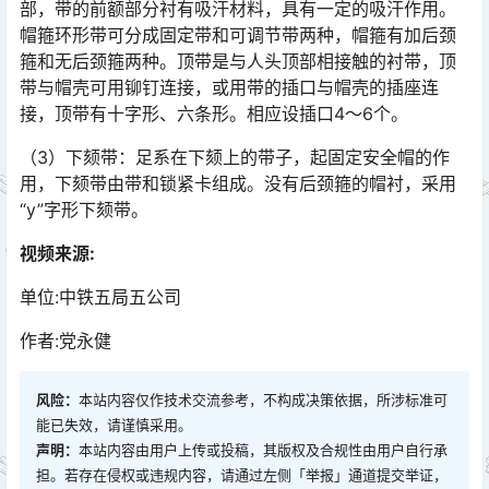
部，带的前额部分衬有吸汗材料，具有一定的吸汗作用。
帽箍环形带可分成固定带和可调节带两种，帽箍有加后颈
箍和无后颈箍两种。顶带是与人头顶部相接触的衬带，顶
带与帽壳可用铆钉连接，或用带的插口与帽壳的插座连
接，顶带有十字形、六条形。相应设插口4～6个。󠅅󠅃󠄵󠅂󠄪󠇖󠆨󠆨󠇕󠆞󠆒󠅬󠇘󠆭󠆘󠇙󠆝󠅵󠇗󠆭󠆁󠄐󠇗󠅹󠅸󠇖󠆍󠅳󠇖󠅹󠅰󠇖󠆌󠅹
（3）下颏带：足系在下颏上的带子，起固定安全帽的作
用，下颏带由带和锁紧卡组成。没有后颈箍的帽衬，采用
“y”字形下颏带。
视频来源:
单位:中铁五局五公司
作者:党永健
风险：
本站内容仅作技术交流参考，不构成决策依据，所涉标准可
能已失效，请谨慎采用。
声明：
本站内容由用户上传或投稿，其版权及合规性由用户自行承
担。若存在侵权或违规内容，请通过左侧「举报」通道提交举证，