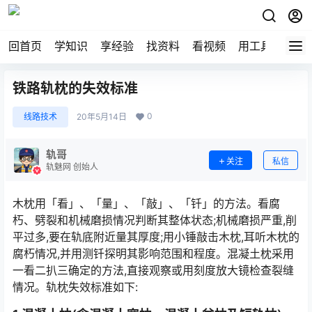
回首页
学知识
享经验
找资料
看视频
用工具
论技
铁路轨枕的失效标准
0
线路技术
20年5月14日
轨哥
关注
私信
轨魅网 创始人
木枕用「看」、「量」、「敲」、「钎」的方法。看腐
朽、劈裂和机械磨损情况判断其整体状态;机械磨损严重,削
平过多,要在轨底附近量其厚度;用小锤敲击木枕,耳听木枕的
腐朽情况,并用测钎探明其影响范围和程度。混凝土枕采用
一看二扒三确定的方法,直接观察或用刻度放大镜检查裂缝
情况。轨枕失效标准如下:󠅅󠅃󠄵󠅂󠄪󠇖󠆨󠆨󠇕󠆞󠆒󠅬󠇘󠆭󠆘󠇙󠆝󠅵󠇗󠆭󠆁󠄐󠇗󠅹󠅸󠇖󠆍󠅳󠇖󠅹󠅰󠇖󠆌󠅹