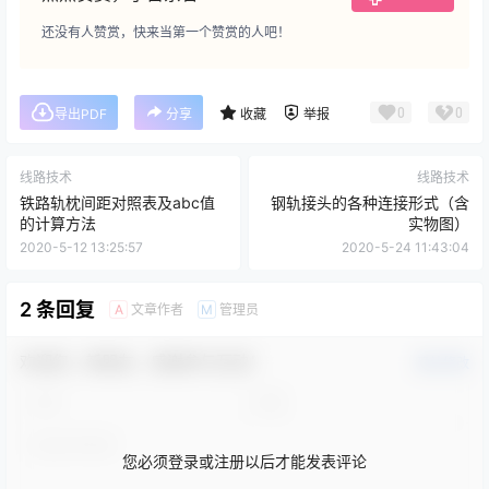
还没有人赞赏，快来当第一个赞赏的人吧！
0
0
导出PDF
分享
收藏
举报
线路技术
线路技术
铁路轨枕间距对照表及abc值
钢轨接头的各种连接形式（含
的计算方法
实物图）
2020-5-12 13:25:57
2020-5-24 11:43:04
2 条回复
文章作者
管理员
A
M
欢迎您，新朋友，感谢参与互动！
确认修改
您必须登录或注册以后才能发表评论