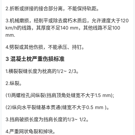
2.折断或拼接的接合部分离，不能保持轨距。
3.机械磨损，经削平或除去腐朽木质后，允许速度大于120
km/h的线路，其厚度不足140 mm，其他线路不足100
mm.
4.劈裂或其他伤损，不能承压、持钉。
3 混凝土枕严重伤损标准
1.横裂裂缝长度为枕高的1/2~ 2/3。
2.纵裂。
(1)两螺栓孔间纵裂(挡肩顶角处缝宽不大于1.5 mm);
(2)纵向水平裂缝基本贯通(缝宽不大于0.5 mm )。
3.挡肩破损长度为挡肩长度的1/3~ 1/2。
4.严重网状龟裂和掉块。