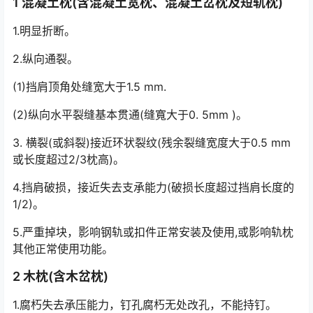
1 混凝土枕(含混凝土宽枕、混凝土岔枕及短轨枕)
1.明显折断。
2.纵向通裂。
(1)挡肩顶角处缝宽大于1.5 mm.
(2)纵向水平裂缝基本贯通(缝寬大于0. 5mm )。
3. 横裂(或斜裂)接近环状裂纹(残余裂缝宽度大于0.5 mm
或长度超过2/3枕高)。
4.挡肩破损，接近失去支承能力(破损长度超过挡肩长度的
1/2)。
5.严重掉块，影响钢轨或扣件正常安装及使用,或影响轨枕
其他正常使用功能。
2 木枕(含木岔枕)
1.腐朽失去承压能力，钉孔腐朽无处改孔，不能持钉。