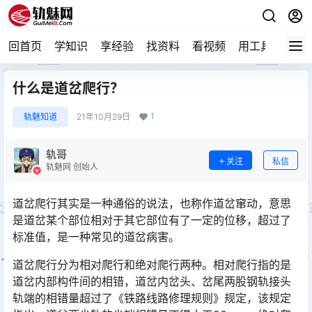
回首页
学知识
享经验
找资料
看视频
用工具
论技
什么是道岔爬行？
1
轨魅知道
21年10月29日
轨哥
关注
私信
轨魅网 创始人
道岔爬行其实是一种通俗的说法，也称作道岔窜动，意思
是道岔某个部位相对于其它部位有了一定的位移，超过了
标准值，是一种常见的道岔病害。
道岔爬行分为相对爬行和绝对爬行两种。相对爬行指的是
道岔内部构件间的相错，道岔内岔头、岔尾两股钢轨接头
轨端的相错量超过了《铁路线路修理规则》规定，该规定