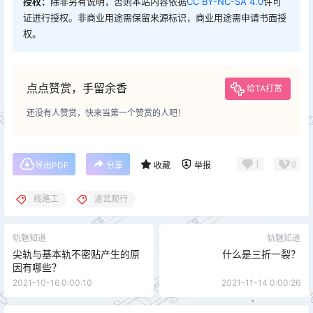
授权：
除非另有说明，否则本站内容依据
CC BY-NC-SA 4.0
许可
证进行授权。非商业用途需保留来源标识，商业用途需申请书面授
权。
点点赞赏，手留余香
给TA打赏
还没有人赞赏，快来当第一个赞赏的人吧！
1
0
导出PDF
分享
收藏
举报
线路工
道岔爬行
轨魅知道
轨魅知道
尖轨与基本轨不密贴产生的原
什么是三折一裂？
因有哪些？
2021-10-16 0:00:10
2021-11-14 0:00:26