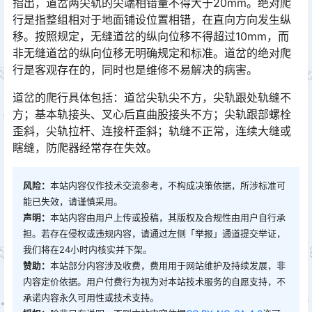
指出，道岔两尖轨的尖端相错量不得大于20mm。绝对爬
行是指整组相对于地面铺设位置相错，在直向方向发生纵
移。按照规定，无缝道岔的纵向位移不得超过10mm，而
非无缝道岔的纵向位移无明确规定和标准。道岔的绝对爬
行是客观存在的，同时也是维修不易解决的病害。󠅅󠅃󠄵󠅂󠄪󠇖󠆨󠆨󠇕󠆞󠆒󠅬󠇘󠆭󠆘󠇙󠆝󠅵󠇗󠆭󠆁󠄐󠇗󠅹󠅸󠇖󠆍󠅳󠇖󠅹󠅰󠇖󠆌󠅹
道岔的爬行具体包括：道岔尖轨尖不方，尖轨跟处轨缝不
方；基本轨接头、叉心后直曲股接头不方；尖轨跟部螺栓
歪斜，尖轨拉杆、连接杆歪斜；轨缝不正常，连续大缝或
瞎缝，防爬器经常存在失效。󠅅󠅃󠄵󠅂󠄪󠇖󠆨󠆨󠇕󠆞󠆒󠅬󠇘󠆭󠆘󠇙󠆝󠅵󠇗󠆭󠆁󠄐󠇗󠅹󠅸󠇖󠆍󠅳󠇖󠅹󠅰󠇖󠆌󠅹
风险：
本站内容仅作技术交流参考，不构成决策依据，所涉标准可
能已失效，请谨慎采用。
声明：
本站内容由用户上传或投稿，其版权及合规性由用户自行承
担。若存在侵权或违规内容，请通过左侧「举报」通道提交举证，
我们将在24小时内核实并下架。
赞助：
本站部分内容涉及收费，费用用于网站维护及持续发展，非
内容定价依据。用户付费行为视为对本站技术服务的自愿支持，不
承诺内容永久可用性或技术支持。