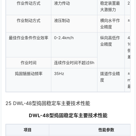
作业传动方式
液力传动
稳定装置最
235
大激振力
作业制动方式
液压制动
横向水平作
±2
业精度
最佳作业条件作业效率
0-2.4km/h
纵向高低作
4m
业精度
10
侧点
差）
作业时间
连续作业时间不超过6h
捣固镐振动频率
35Hz
拨道作业精
±2
度
m两
最大
25 DWL-48型捣固稳定车主要技术性能
DWL-48型捣固稳定车主要技术性能
项目
性能参数