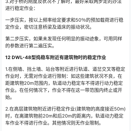
3.对于桥的刚度及状况不了解时，最好采取两步走的办法
进行稳定作业：
一步压实，按以上频率给定要求和50％的预加载荷进行稳
定作业，密切注意桥梁及道床的振动状况。
第二步压实，如果未发现任何明显的振动迹象，可用同样
的参数进行第二遍压实。
12 DWL-48型捣稳车附近有建筑物时的稳定作业
1.在侧墙、挡土墙、站台等附近进行轨道、道岔交叉等稳定
作业时，无需对作业进行限制：如这些建筑状况不良，在
距建筑物20m范围内，轨道动力稳定车不得进行动力稳定
作业。在任何情况下，作业不得在这一带范围内终止或开
始。󠅅󠅃󠄵󠅂󠄪󠇖󠆨󠆨󠇕󠆞󠆒󠅬󠇘󠆭󠆘󠇙󠆝󠅵󠇗󠆭󠆁󠄐󠇗󠅹󠅸󠇖󠆍󠅳󠇖󠅹󠅰󠇖󠆌󠅹
2.在高层建筑物附近进行稳定作业(建筑物的高度接近50m)
时，在离建筑物前20m和后20m的距离内，轨道动力稳定
车作业不得进行作业。其他情况则无作业限制。