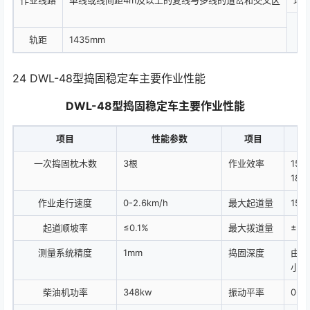
作业线路
单线或线间距4m及以上的复线与多线的道岔和交叉区
环
轨距
1435mm
24 DWL-48型捣固稳定车主要作业性能
DWL-48型捣固稳定车主要作业性能
项目
性能参数
项目
性
一次捣固枕木数
3根
作业效率
150
180
作业走行速度
0-2.6km/h
最大起道量
150
起道顺坡率
≤0.1%
最大拨道量
±15
测量系统精度
1mm
捣固深度
由轨
小于
柴油机功率
348kw
振动平率
0-4