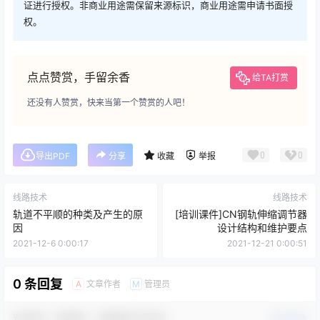
证进行授权。非商业用途需保留来源标识，商业用途需申请书面授
权。
点点赞赏，手留余香
给TA打赏
还没有人赞赏，快来当第一个赞赏的人吧！
0
0
导出PDF
分享
收藏
举报
线路技术
线路技术
轨道不平顺的种类及产生的原
[培训课件]CN钢轨伸缩调节器
因
设计结构和维护要点
2021-12-6 0:00:17
2021-12-21 0:00:51
0 条回复
文章作者
管理员
A
M
欢迎您，新朋友，感谢参与互动！
确认修改