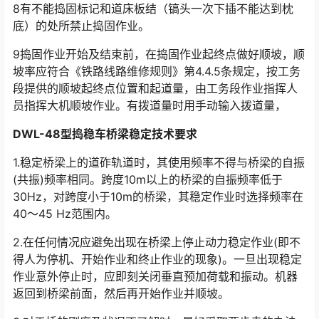
8有不能捣固标记和道床板结（镐头一次下插不能达到枕
底）的处所禁止捣固作业。
9捣固作业开始及结束前，在捣固作业起终点做好顺坡，顺
坡率应符合《铁路线路维修规则》第4.4.5条规定，按工务
段提供的顺坡起终点位置和起道量，由工务段作业指挥人
员指挥大机顺坡作业。有拨道量时用手动输入拨道量，󠅅󠅃󠄵󠅂󠄪󠇖󠆨󠆨󠇕󠆞󠆒󠅬󠇘󠆭󠆘󠇙󠆝󠅵󠇗󠆭󠆁󠄐󠇗󠅹󠅸󠇖󠆍󠅳󠇖󠅹󠅰󠇖󠆌󠅹
DWL-48型捣稳车桥梁稳定技术要求
1.稳定桥梁上的道砟轨道时，其使用频率不得与桥梁的自振
(共振)频率相同。跨度10m以上的桥梁的自振频率低于
30Hz，对跨度小于10m的桥梁，其稳定作业时选择频率在
40～45 Hz范围内。󠅅󠅃󠄵󠅂󠄪󠇖󠆨󠆨󠇕󠆞󠆒󠅬󠇘󠆭󠆘󠇙󠆝󠅵󠇗󠆭󠆁󠄐󠇗󠅹󠅸󠇖󠆍󠅳󠇖󠅹󠅰󠇖󠆌󠅹
2.在任何情况应避免出现在桥梁上停止动力稳定作业(即不
得人为停机、开始作业和终止作业的现象)。一旦出现稳定
作业意外停止时，应即刻关闭垂直预加荷载和振动。机器
返回到桥梁前面，然后再开始作业并顺坡。󠅅󠅃󠄵󠅂󠄪󠇖󠆨󠆨󠇕󠆞󠆒󠅬󠇘󠆭󠆘󠇙󠆝󠅵󠇗󠆭󠆁󠄐󠇗󠅹󠅸󠇖󠆍󠅳󠇖󠅹󠅰󠇖󠆌󠅹