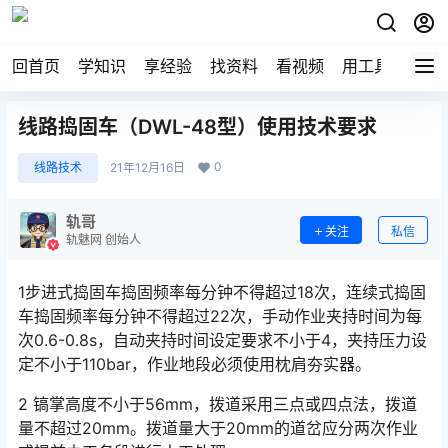
回首页
学知识
享经验
找资料
看视频
用工具
论技
线路捣固车（DWL-48型）使用技术要求
0
线路技术
21年12月16日
轨哥
关注
私信
轨魅网 创始人
1步进式捣固车捣固频率每分钟不得超过18次，连续式捣固
车捣固频率每分钟不得超过22次，手动作业夹持时间为每
次0.6-0.8s，自动夹持时间设定要求不小于4，夹持压力设
定不小于110bar，作业地段必须使用枕肩夯实器。󠅅󠅃󠄵󠅂󠄪󠇖󠆨󠆨󠇕󠆞󠆒󠅬󠇘󠆭󠆘󠇙󠆝󠅵󠇗󠆭󠆁󠄐󠇗󠅹󠅸󠇖󠆍󠅳󠇖󠅹󠅰󠇖󠆌󠅹
2 镐掌高度不小于56mm，拨道采用三点或四点法，拨道
量不超过20mm。拨道量大于20mm的道岔应分两次作业