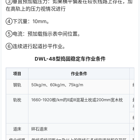
③垂直预加载压力：如果横平偏差在较长线路上存在，加
在高轨上的压力视情况进行
④下沉量：10mm。
⑤电流：预加载指示表中间位置。
⑥连续进行起道抄平作业。
DWL-48型捣固稳定车作业条件
项目
作业条件
钢轨
50kg/m、60kg/m、75kg/m
线
轨枕
1660-1920根/km的II或III混凝土枕或200mm宽木枕
最
半
线
道床
碎石道床
相