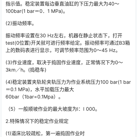
指示值。稳定装置每边垂直油缸的下压力最大为40～
100bar(1 bar＝0．1 MPa)。󠅅󠅃󠄵󠅂󠄪󠇖󠆨󠆨󠇕󠆞󠆒󠅬󠇘󠆭󠆘󠇙󠆝󠅵󠇗󠆭󠆁󠄐󠇗󠅹󠅸󠇖󠆍󠅳󠇖󠅹󠅰󠇖󠆌󠅹
(2)振动频率。
振动频率设置在30 Hz左右，机器在静止状态下，打开
test(0位置)开关就可进行频率给定。振动频率可通过B3箱
上的数码表进行显示，可调节频率范围为0～45 Hz。󠅅󠅃󠄵󠅂󠄪󠇖󠆨󠆨󠇕󠆞󠆒󠅬󠇘󠆭󠆘󠇙󠆝󠅵󠇗󠆭󠆁󠄐󠇗󠅹󠅸󠇖󠆍󠅳󠇖󠅹󠅰󠇖󠆌󠅹
(3)作业速度，取决于捣固作业速度，正常情况下为0～
3km／h。(捣稳车)
(4)稳定装置夹轨轮夹轨压力为作业系统压力100 bar(1 bar
＝0.1 MPa)，水平加载压力最大
60bar（1bar=0.1Mpa）。
（5）一般顺坡作业的最大坡度为l：l 000。
2.特殊情况下的稳定作业规定
(1)道床比较疏松，第一遍捣固作业时