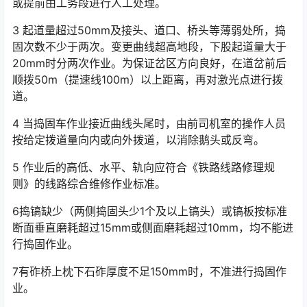
或提前由工务段进行人工处理。
3 起道量超过50mm及接头、道口、桥头等薄弱处所，捣
固次数不少于两次。变更曲线超高地段，下股起道量大于
20mm时分两次作业。为保证岔区方向良好，在道岔前后
顺拨50m（提速线100m）以上距离，再对激光点进行拨
道。󠅅󠅃󠄵󠅂󠄪󠇖󠆨󠆨󠇕󠆞󠆒󠅬󠇘󠆭󠆘󠇙󠆝󠅵󠇗󠆭󠆁󠄐󠇗󠅹󠅸󠇖󠆍󠅳󠇖󠅹󠅰󠇖󠆌󠅹
4 当捣固车作业接近曲线头尾时，由前司机室的操作人员
按给定拨道量向内或向外拨道，以消除鹅头或反弯。
5 作业后的高低、水平、轨向应符合《铁路线路修理规
则》的线路综合维修作业标准。
6捣镐缺少（两侧捣固头少1个及以上镐头）或镐板按标准
断面垂直磨耗超过15mm或侧面磨耗超过10mm，均不能进
行捣固作业。
7有砟桥上枕下石砟厚度不足150mm时，不准进行捣固作
业。