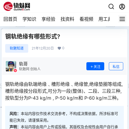
回首页
学知识
享经验
找资料
看视频
用工具
论技
钢轨绝缘有哪些形式?
0
轨魅知道
21年12月20日
轨哥
关注
私信
轨魅网 创始人
钢轨绝缘由轨端绝缘﹑槽形绝缘﹑绝缘管,绝缘垫圈等组成,
槽形绝缘按分段形式,可分为一段(整体)、二段、三段三种,
按轨型分为P-43 kg/m , P-50 kg/m和 P-60 kg/m三种。󠅅󠅃󠄵󠅂󠄪󠇖󠆨󠆨󠇕󠆞󠆒󠅬󠇘󠆭󠆘󠇙󠆝󠅵󠇗󠆭󠆁󠄐󠇗󠅹󠅸󠇖󠆍󠅳󠇖󠅹󠅰󠇖󠆌󠅹
风险：
本站内容仅作技术交流参考，不构成决策依据，所涉标准可
能已失效，请谨慎采用。
声明：
本站内容由用户上传或投稿，其版权及合规性由用户自行承