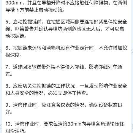
300mm，并且在导槽升降时不应接触任何障碍物，在两侧
导槽下方前禁止启动振动筛。
5．启动挖掘链前，在挖掘区域两侧要连接好紧急停挖安全
绳，鸣笛警告并确认导槽坑两侧危险区无人后，才可以启
动挖掘链。
6．挖掘链未运转和清筛机没有作业走行时，不允许增加挖
掘深度。
7．道砟回填输送带外摆不得侵入邻线，影响邻线列车通
过。
8．应密切关注挖掘链的工作状况，一旦发现影响作业安全
和人身安全的情况，必须立即停车检查。
9．清筛作业时，应注意各仪表的情况，确保设备状态良
好。
10．清筛作业时，要求每清筛30min向导槽各角滚轮压住
润滑油脂。