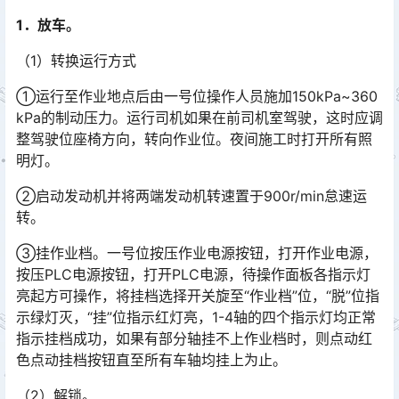
1．放车。
（1）转换运行方式
①运行至作业地点后由一号位操作人员施加150kPa~360
kPa的制动压力。运行司机如果在前司机室驾驶，这时应调
整驾驶位座椅方向，转向作业位。夜间施工时打开所有照
明灯。󠅅󠅃󠄵󠅂󠄪󠇖󠆨󠆨󠇕󠆞󠆒󠅬󠇘󠆭󠆘󠇙󠆝󠅵󠇗󠆭󠆁󠄐󠇗󠅹󠅸󠇖󠆍󠅳󠇖󠅹󠅰󠇖󠆌󠅹
②启动发动机并将两端发动机转速置于900r/min怠速运
转。
③挂作业档。一号位按压作业电源按钮，打开作业电源，
按压PLC电源按钮，打开PLC电源，待操作面板各指示灯
亮起方可操作，将挂档选择开关旋至“作业档”位，“脱”位指
示绿灯灭，“挂”位指示红灯亮，1-4轴的四个指示灯均正常
指示挂档成功，如果有部分轴挂不上作业档时，则点动红
色点动挂档按钮直至所有车轴均挂上为止。󠅅󠅃󠄵󠅂󠄪󠇖󠆨󠆨󠇕󠆞󠆒󠅬󠇘󠆭󠆘󠇙󠆝󠅵󠇗󠆭󠆁󠄐󠇗󠅹󠅸󠇖󠆍󠅳󠇖󠅹󠅰󠇖󠆌󠅹
（2）解锁。