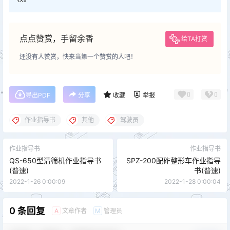
点点赞赏，手留余香
给TA打赏
还没有人赞赏，快来当第一个赞赏的人吧！
0
0
导出PDF
分享
收藏
举报
作业指导书
其他
驾驶员
作业指导书
作业指导书
QS-650型清筛机作业指导书
SPZ-200配砟整形车作业指导
(普速)
书(普速)
2022-1-26 0:00:09
2022-1-28 0:00:04
0 条回复
文章作者
管理员
A
M