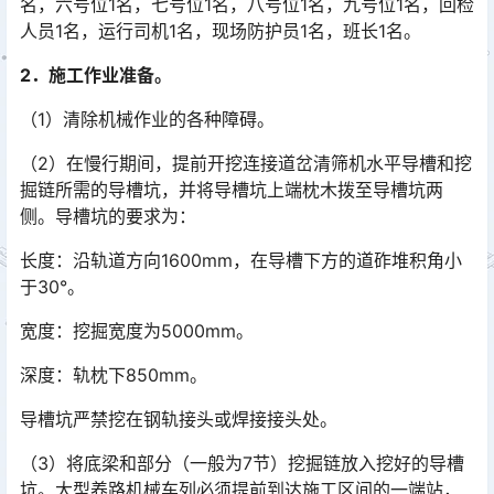
名，六号位1名，七号位1名，八号位1名，九号位1名，回检
人员1名，运行司机1名，现场防护员1名，班长1名。󠅅󠅃󠄵󠅂󠄪󠇖󠆨󠆨󠇕󠆞󠆒󠅬󠇘󠆭󠆘󠇙󠆝󠅵󠇗󠆭󠆁󠄐󠇗󠅹󠅸󠇖󠆍󠅳󠇖󠅹󠅰󠇖󠆌󠅹
2．施工作业准备。
（1）清除机械作业的各种障碍。
（2）在慢行期间，提前开挖连接道岔清筛机水平导槽和挖
掘链所需的导槽坑，并将导槽坑上端枕木拨至导槽坑两
侧。导槽坑的要求为：
长度：沿轨道方向1600mm，在导槽下方的道砟堆积角小
于30°。
宽度：挖掘宽度为5000mm。
深度：轨枕下850mm。
导槽坑严禁挖在钢轨接头或焊接接头处。
（3）将底梁和部分（一般为7节）挖掘链放入挖好的导槽
坑。大型养路机械车列必须提前到达施工区间的一端站，