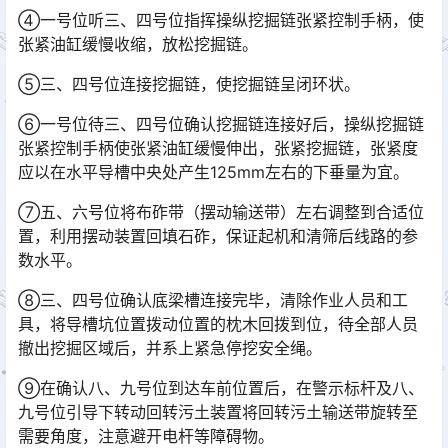
④一号位听三、四号位指挥操纵挖掘链张紧控制手柄，使
张紧油缸缓慢收缩，放松挖掘链。
⑤三、四号位连接挖掘链，使挖掘链呈闭环状。
⑥一号位待三、四号位确认挖掘链连接好后，操纵挖掘链
张紧控制手柄使张紧油缸缓慢伸出，张紧挖掘链，张紧度
应以在水平导槽中央处产生125mm左右的下垂量为宜。
⑦五、六号位将布砟带（摆动输送带）左右调整到合适位
置，利用摆动装置回填石砟，保证起机和清筛后线路的参
数水平。
⑧三、四号位确认底梁槽连接完毕，清除作业人员和工
具，将导槽坑位置拨动位置的枕木回拨到位，待全部人员
撤出挖掘区域后，并系上紧急停挖安全绳。
⑨在确认八、九号位到达车前位置后，在警示标杆及八、
九号位引导下转动回转污土装置将回转污土输送带旋转至
需要角度，注意避开电杆等障碍物。