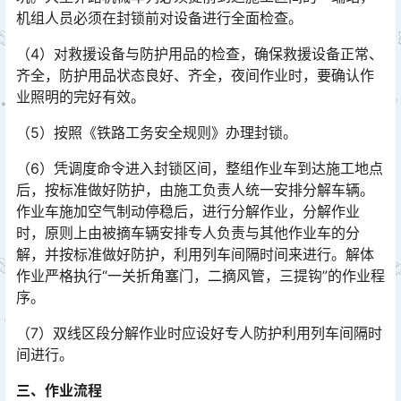
机组人员必须在封锁前对设备进行全面检查。
（4）对救援设备与防护用品的检查，确保救援设备正常、
齐全，防护用品状态良好、齐全，夜间作业时，要确认作
业照明的完好有效。
（5）按照《铁路工务安全规则》办理封锁。
（6）凭调度命令进入封锁区间，整组作业车到达施工地点
后，按标准做好防护，由施工负责人统一安排分解车辆。
作业车施加空气制动停稳后，进行分解作业，分解作业
时，原则上由被摘车辆安排专人负责与其他作业车的分
解，并按标准做好防护，利用列车间隔时间来进行。解体
作业严格执行“一关折角塞门，二摘风管，三提钩”的作业程
序。󠅅󠅃󠄵󠅂󠄪󠇖󠆨󠆨󠇕󠆞󠆒󠅬󠇘󠆭󠆘󠇙󠆝󠅵󠇗󠆭󠆁󠄐󠇗󠅹󠅸󠇖󠆍󠅳󠇖󠅹󠅰󠇖󠆌󠅹
（7）双线区段分解作业时应设好专人防护利用列车间隔时
间进行。
三、作业流程