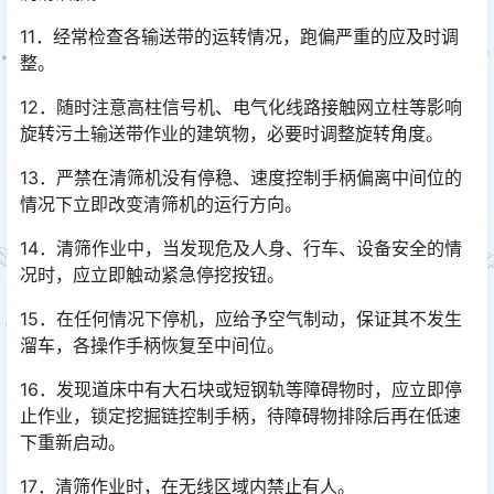
11．经常检查各输送带的运转情况，跑偏严重的应及时调
整。
12．随时注意高柱信号机、电气化线路接触网立柱等影响
旋转污土输送带作业的建筑物，必要时调整旋转角度。
13．严禁在清筛机没有停稳、速度控制手柄偏离中间位的
情况下立即改变清筛机的运行方向。
14．清筛作业中，当发现危及人身、行车、设备安全的情
况时，应立即触动紧急停挖按钮。
15．在任何情况下停机，应给予空气制动，保证其不发生
溜车，各操作手柄恢复至中间位。
16．发现道床中有大石块或短钢轨等障碍物时，应立即停
止作业，锁定挖掘链控制手柄，待障碍物排除后再在低速
下重新启动。
17．清筛作业时，在无线区域内禁止有人。