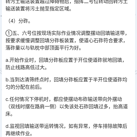
转污土输送装置越过障碍物后，指挥二号位转动回转污土
输送装置将污土抛至指定区域。󠅅󠅃󠄵󠅂󠄪󠇖󠆨󠆨󠇕󠆞󠆒󠅬󠇘󠆭󠆘󠇙󠆝󠅵󠇗󠆭󠆁󠄐󠇗󠅹󠅸󠇖󠆍󠅳󠇖󠅹󠅰󠇖󠆌󠅹
（4）分砟。
①五、六号位按现场实际作业情况调整摆动回填输送带，
按要求缓慢调整回填分砟板装置，使道心石砟符合要求，
落砟量以与轨枕中部顶面平行为好。
a.开始作业时，回填分砟板应置于开位使道砟就地回填，
防止线路高低过大。
b.当到达清筛终点时，回填分砟板应置于半开位使道砟均
匀的分配在前后。
c.任何情况下停机时，都应使摆动布砟输送带向外摆动
（双线时摆在路肩一侧）以免该处石砟回填过多，抬高道
床。
d.监视回填输送带运转情况，如有异常，停车排除故障后
再继续作业。