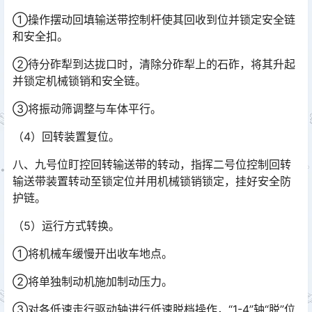
①操作摆动回填输送带控制杆使其回收到位并锁定安全链
和安全扣。
②待分砟犁到达拢口时，清除分砟犁上的石砟，将其升起
并锁定机械锁销和安全链。
③将振动筛调整与车体平行。
（4）回转装置复位。
八、九号位盯控回转输送带的转动，指挥二号位控制回转
输送带装置转动至锁定位并用机械锁销锁定，挂好安全防
护链。
（5）运行方式转换。
①将机械车缓慢开出收车地点。
②将单独制动机施加制动压力。
③对各低速走行驱动轴进行低速脱档操作，“1-4”轴“脱”位