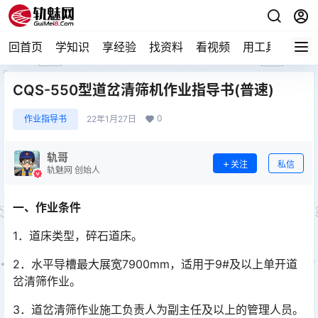
回首页
学知识
享经验
找资料
看视频
用工具
论技
CQS-550型道岔清筛机作业指导书(普速)
0
作业指导书
22年1月27日
轨哥
关注
私信
轨魅网 创始人
一、作业条件
1．道床类型，碎石道床。
2．水平导槽最大展宽7900mm，适用于9#及以上单开道
岔清筛作业。
3．道岔清筛作业施工负责人为副主任及以上的管理人员。