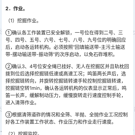
2．作业。
（1）挖掘作业。
①确认各工作装置已安全解锁，一号位在得到二号、三
号、四号、五号、六号、七号、八号、九号位的明确回应
后，启动各运转机构。必须按照“回填输送带-主污土输送
带-摆动输送带-振动筛”的次序启动，以免石砟堆积。󠅅󠅃󠄵󠅂󠄪󠇖󠆨󠆨󠇕󠆞󠆒󠅬󠇘󠆭󠆘󠇙󠆝󠅵󠇗󠆭󠆁󠄐󠇗󠅹󠅸󠇖󠆍󠅳󠇖󠅹󠅰󠇖󠆌󠅹
②确认3、4号位安全绳已挂好、无人在挖掘区并且轨枕回
拨到位后选择挖掘链低速或高速工况；鸣笛两长声后，选
择挖掘链转向，并旋转挖掘链转速手轮控制挖掘链转速，
挖掘链空转1min，确认各运转机构的仪表显示正常后，鸣
笛一长声，缓解制动压力，缓慢旋转走行速度控制手轮，
进入清筛作业。󠅅󠅃󠄵󠅂󠄪󠇖󠆨󠆨󠇕󠆞󠆒󠅬󠇘󠆭󠆘󠇙󠆝󠅵󠇗󠆭󠆁󠄐󠇗󠅹󠅸󠇖󠆍󠅳󠇖󠅹󠅰󠇖󠆌󠅹
③根据清筛道砟的情况和全筛、半抛、全抛作业工况控制
好各工作装置工作状态、作业压力和作业走行速度。
（2）挖掘监控。