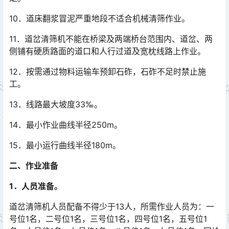
10．道床翻浆冒泥严重地段不适合机械清筛作业。
11．道岔清筛机不能在桥梁及两端桥台范围内、道岔、两
侧铺有硬质路面的道口和人行过道及宽枕线路上作业。
12．按需通过物料运输车预卸石砟，石砟不足时禁止施
工。
13．线路最大坡度33‰。
14．最小作业曲线半径250m。
15．最小运行曲线半径180m。
二、作业准备
1．人员准备。
道岔清筛机人员配备不得少于13人，所需作业人员为：一
号位1名，二号位1名，三号位1名，四号位1名，五号位1