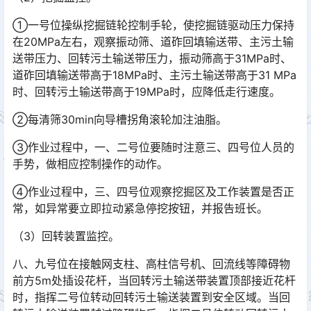
①一号位操纵挖掘链轮控制手轮，使挖掘链驱动压力保持
在20MPa左右，观察振动筛、道砟回填输送带、主污土输
送带压力、回转污土输送带压力，振动筛高于31MPa时、
道砟回填输送带高于18MPa时、主污土输送带高于31 MPa
时、回转污土输送带高于19MPa时，应降低走行速度。󠅅󠅃󠄵󠅂󠄪󠇖󠆨󠆨󠇕󠆞󠆒󠅬󠇘󠆭󠆘󠇙󠆝󠅵󠇗󠆭󠆁󠄐󠇗󠅹󠅸󠇖󠆍󠅳󠇖󠅹󠅰󠇖󠆌󠅹
②每清筛30min向导槽拐角滚轮加注油脂。
③作业过程中，一、二号位要随时注意三、四号位人员的
手势，做相应控制操作的动作。
④作业过程中，三、四号位观察挖掘区及工作装置是否正
常，如异常要立即拉动紧急停挖按钮，并报告班长。
（3）回转装置监控。
八、九号位在接触网支柱、高柱信号机、回流线等障碍物
前方5m处插设花杆，当回转污土输送带装置顶部接近花杆
时，指挥二号位转动回转污土输送装置到安全区域。当回