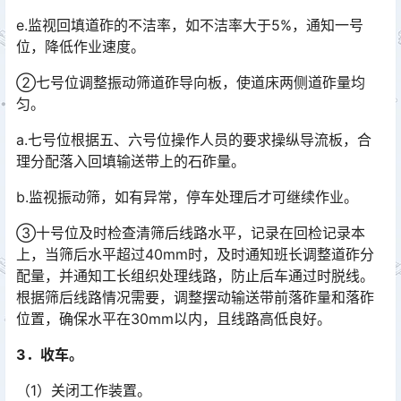
e.监视回填道砟的不洁率，如不洁率大于5%，通知一号
位，降低作业速度。
②七号位调整振动筛道砟导向板，使道床两侧道砟量均
匀。
a.七号位根据五、六号位操作人员的要求操纵导流板，合
理分配落入回填输送带上的石砟量。
b.监视振动筛，如有异常，停车处理后才可继续作业。
③十号位及时检查清筛后线路水平，记录在回检记录本
上，当筛后水平超过40mm时，及时通知班长调整道砟分
配量，并通知工长组织处理线路，防止后车通过时脱线。
根据筛后线路情况需要，调整摆动输送带前落砟量和落砟
位置，确保水平在30mm以内，且线路高低良好。󠅅󠅃󠄵󠅂󠄪󠇖󠆨󠆨󠇕󠆞󠆒󠅬󠇘󠆭󠆘󠇙󠆝󠅵󠇗󠆭󠆁󠄐󠇗󠅹󠅸󠇖󠆍󠅳󠇖󠅹󠅰󠇖󠆌󠅹
3．收车。
（1）关闭工作装置。