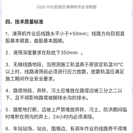
CQS-550型道岔清筛机作业流程图
四、技术质量标准
1．清筛机作业后线路水平小于±50mm；线路方向目视直
股基本顺直，曲股基本圆顺。
2．清筛深度要求在轨枕下350mm 。
3．无缝线路地段，当预测施工轨温高于原锁定轨温10℃
以上时，线路清筛前必须进行应力放散，放散轨温应满足
施工期间作业安全要求。
4．路堤地段，弃砟、污土应堆放在路堤边坡三分之二以
下，且不得影响路堤坡脚排水沟的排水。
5．路堑地打断，边坡上严禁堆放弃砟、污土，防洪期间临
时堆积在侧沟的弃土，24小时内必须清除。
6．车站站场，站台、围墙边、有调车作业的线路旁不得堆