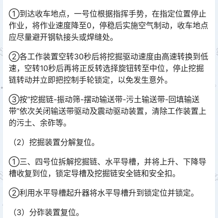
①到达收车地点，一号位根据指挥手势，在指定位置停止
作业，将作业速度降至0，停稳后实施空气制动，收车地点
应尽量避开钢轨接头或焊缝处。
②各工作装置空转30秒后将挖掘驱动速度由高速转换到低
速，空转10秒后再将正反转选择旋钮转至中位，停止挖掘
链转动并立即把控制手轮锁定，以免发生意外。
③按“挖掘链-振动筛-摆动输送带-污土输送带-回填输送
带”依次关闭输送带驱动及震动驱动装置，清除工作装置上
的污土、余砟等。
（2）挖掘装置分解复位。
①三、四号位拆解挖掘链、水平导槽，并将上升、下降导
槽收复到位，锁定导槽及挖掘链安全链和安全扣。
②利用水平导槽起升器将水平导槽升到锁定位并锁定。
（3）分砟装置复位。