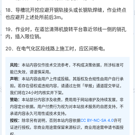
18．导槽坑开挖应避开钢轨接头或长钢轨焊缝，作业终点
也应避开上述处所前后3m。
19．作业时，在道岔清筛机旋转平台靠近邻线一侧的销孔
内，插入限位销。
20．在电气化区段线路上施工时，应区间断电。
风险：
本站内容仅作技术交流参考，不构成决策依据，所涉标准可
能已失效，请谨慎采用。
声明：
本站内容由用户上传或投稿，其版权及合规性由用户自行承
担。若存在侵权或违规内容，请通过左侧「举报」通道提交举证，
我们将在24小时内核实并下架。
赞助：
本站部分内容涉及收费，费用用于网站维护及持续发展，非
内容定价依据。用户付费行为视为对本站技术服务的自愿支持，不
承诺内容永久可用性或技术支持。
授权：
除非另有说明，否则本站内容依据
CC BY-NC-SA 4.0
许可
证进行授权。非商业用途需保留来源标识，商业用途需申请书面授
权。