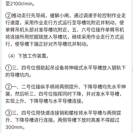
至2100r/min。
②推动走行先导阀，缓解小闸，通过调速手轮控制作业走
行速度，采用作业走行方式运行至导槽坑附近并制动，使
单臂吊机头部对准导槽坑附近，五、六号位操作单臂吊机
将连接所用挖掘链放入导槽坑，继续采用作业走行方式运
行，使导槽下端正好对齐导槽坑并制动。󠅅󠅃󠄵󠅂󠄪󠇖󠆨󠆨󠇕󠆞󠆒󠅬󠇘󠆭󠆘󠇙󠆝󠅵󠇗󠆭󠆁󠄐󠇗󠅹󠅸󠇖󠆍󠅳󠇖󠅹󠅰󠇖󠆌󠅹
（4）下放工作装置。
①三、四号位借助起吊设备将伸缩式水平导槽放入钢轨下
的导槽坑内。
②一、二号位操纵手柄将两侧提升、下降导槽均先水平伸
展，然后听三、四号位指挥同时下降，并对准水平导槽，
实现上升、下降导槽与水平导槽连接。
③三、四号位用快速连接销和螺栓将水平导槽与两侧提
升、下降导槽进行连接。两侧导槽下放时高差不得超过
300mm。