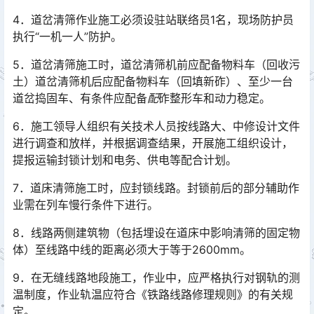
4．道岔清筛作业施工必须设驻站联络员1名，现场防护员
执行“一机一人”防护。
5．道岔清筛施工时，道岔清筛机前应配备物料车（回收污
土）道岔清筛机后应配备物料车（回填新砟）、至少一台
道岔捣固车、有条件应配备
配
砟整形车和动力稳定。
6．施工领导人组织有关技术人员按线路大、中修设计文件
进行调查和放样，并根据调查结果，开展施工组织设计，
提报运输封锁计划和电务、供电等配合计划。
7．道床清筛施工时，应封锁线路。封锁前后的部分辅助作
业需在列车慢行条件下进行。
8．线路两侧建筑物（包括埋设在道床中影响清筛的固定物
体）至线路中线的距离必须大于等于2600mm。
9．在无缝线路地段施工，作业中，应严格执行对钢轨的测
温制度，作业轨温应符合《铁路线路修理规则》的有关规
定。