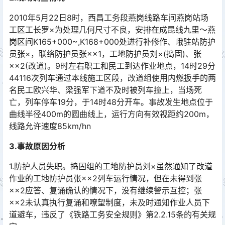
2010年5月22日8时，西昌工务段燕岗线路车间燕岗站场
工区工长罗×为处理几何尺寸不良，安排在成昆线九里～燕
岗区间K165+000~,K168+000处进行补修作、峨驻站防护
员张×，联络防护员张××1，工地防护员刘×(捣固)、张
××2(改道)。9时左右职工和民工到达作业地点，14时29分
44116次列车通过本线施工区段，改道组使用内燃扳手的两
名民工欧兴华、梁强军下道不及时被列车撞上，当场死
亡，列车停车19分，于14时48分开车。事故发生地点位于
曲线半径400m的圆曲线上，运行方向有效视距约200m，
线路允许速度85km/hn󠅅󠅃󠄵󠅂󠄪󠇖󠆨󠆨󠇕󠆞󠆒󠅬󠇘󠆭󠆘󠇙󠆝󠅵󠇗󠆭󠆁󠄐󠇗󠅹󠅸󠇖󠆍󠅳󠇖󠅹󠅰󠇖󠆌󠅹
3.事故原因分析
1.防护人员失职。捣固组的工地防护员刘×虽然通知了改道
作业的工地防护员张××2列车运行情况，但在未得到张
××2应答、复诵确认的情况下，没有继续警示互控；张
××2未认真执行复诵和嘹望制度，未及时通知作业人员下
道避车，违反了《铁路工务安全规则》第2.2.15条的有关规