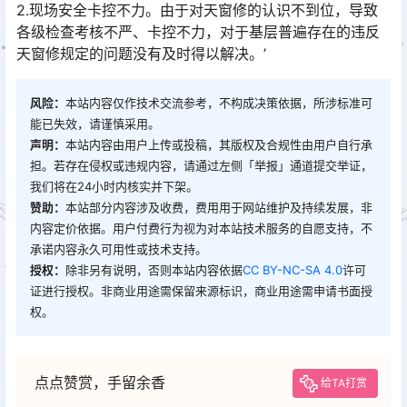
2.现场安全卡控不力。由于对天窗修的认识不到位，导致
各级检查考核不严、卡控不力，对于基层普遍存在的违反
天窗修规定的问题没有及时得以解决。’
风险：
本站内容仅作技术交流参考，不构成决策依据，所涉标准可
能已失效，请谨慎采用。
声明：
本站内容由用户上传或投稿，其版权及合规性由用户自行承
担。若存在侵权或违规内容，请通过左侧「举报」通道提交举证，
我们将在24小时内核实并下架。
赞助：
本站部分内容涉及收费，费用用于网站维护及持续发展，非
内容定价依据。用户付费行为视为对本站技术服务的自愿支持，不
承诺内容永久可用性或技术支持。
授权：
除非另有说明，否则本站内容依据
CC BY-NC-SA 4.0
许可
证进行授权。非商业用途需保留来源标识，商业用途需申请书面授
权。
点点赞赏，手留余香
给TA打赏