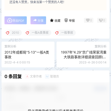
还没有人赞赏，快来当第一个赞赏的人吧！
0
0
导出PDF
分享
收藏
举报
2010
一般A类事故
一般事故
案例分析
案例分析
2012年成都局"5·13"一般A类
1997年“4.29”京广线荣家湾重
事故
大铁路事故详细调查回顾(视
频)
2022-4-4 0:00:15
2023-4-26 0:00:14
0 条回复
文章作者
管理员
A
M
欢迎您，新朋友，感谢参与互动！
确认修改
您必须登录或注册以后才能发表评论