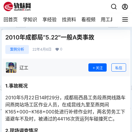
回首页
学知识
享经验
找资料
看视频
用工具
论技
2010年成都局“5.22″一般A类事故
0
案例分析
22年4月6日
辽工
关注
私信
1.事故概况
2010年5月22日14时29分，成都局西昌工务段燕岗线路车
间燕岗站场工区作业人员，在成昆线九里至燕岗间
K165+000~K168+000处进行补修作业时，两名劳务工下
道避车不及时，被通过的44116次货运列车碰撞死亡。󠅅󠅃󠄵󠅂󠄪󠇖󠆨󠆨󠇕󠆞󠆒󠅬󠇘󠆭󠆘󠇙󠆝󠅵󠇗󠆭󠆁󠄐󠇗󠅹󠅸󠇖󠆍󠅳󠇖󠅹󠅰󠇖󠆌󠅹
2.现场调查情况