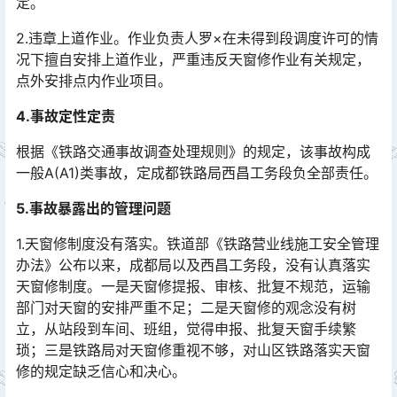
定。󠅅󠅃󠄵󠅂󠄪󠇖󠆨󠆨󠇕󠆞󠆒󠅬󠇘󠆭󠆘󠇙󠆝󠅵󠇗󠆭󠆁󠄐󠇗󠅹󠅸󠇖󠆍󠅳󠇖󠅹󠅰󠇖󠆌󠅹
2.违章上道作业。作业负责人罗×在未得到段调度许可的情
况下擅自安排上道作业，严重违反天窗修作业有关规定，
点外安排点内作业项目。
4.事故定性定责
根据《铁路交通事故调查处理规则》的规定，该事故构成
一般A(A1)类事故，定成都铁路局西昌工务段负全部责任。
5.事故暴露出的管理问题
1.天窗修制度没有落实。铁道部《铁路营业线施工安全管理
办法》公布以来，成都局以及西昌工务段，没有认真落实
天窗修制度。一是天窗修提报、审核、批复不规范，运输
部门对天窗的安排严重不足；二是天窗修的观念没有树
立，从站段到车间、班组，觉得申报、批复天窗手续繁
琐；三是铁路局对天窗修重视不够，对山区铁路落实天窗
修的规定缺乏信心和决心。󠅅󠅃󠄵󠅂󠄪󠇖󠆨󠆨󠇕󠆞󠆒󠅬󠇘󠆭󠆘󠇙󠆝󠅵󠇗󠆭󠆁󠄐󠇗󠅹󠅸󠇖󠆍󠅳󠇖󠅹󠅰󠇖󠆌󠅹