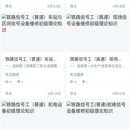
如遇LKJ系统大修未能与机车（动车
核心。 A、敬业 B、…
铁头
5月23日
铁头
5月18日
组）大修同步进行的，允许将LKJ系
统的设备与机车、动车组本体…
铁路信号工（普速）车站与
铁路信号工（高速）现场信
区间信号设备维修初级理论
号设备维修初级理论知识
一、选择题 1.铁路职工职业道德教育
一、选择题 1.对生产经营单位违反安
知识
的重要内容有（ ）。 A、安全正
全生产法律、法规、侵犯从业人员
考试题库
考试题库
点、尊老爱幼、优质服务 B、安全
合法权益的行为，（ ）有权要求
正点、尊客爱货、清正廉洁 C、安
纠正。 A、安全生产监督管理部
91
0
84
0
全正点、尊客爱货、优质服务 D、
门 B、工会 C、劳工组织 D、工
安全正点、办事公道、优质服务 2.
人代表 2.设备和器材投入使用前，
铁头
5月14日
铁头
5月10日
职业道德修养是一种通过自我教
电务段必须按标准对产品技术性
育、自我锻炼来提高自己的职业道
能、（ &nb…
德品…