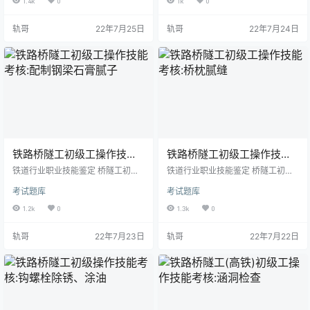
1.4k
0
1k
0
备 （1）氟化钠0.5kg。 （2）煤焦
桥枕1根。 （2）镀锌铁线规格（∮
油0.5kg。 2．设备设施准备 桥上为
3～3.5mm），数量1kg。 （3）石
轨哥
22年7月25日
轨哥
22年7月24日
木枕且有护轨的桥梁1座，起、打道
笔1根。 2．设备设施准备 （1）选
钉6个。 3．工量刃卡具准备 （1）
定一处20㎡场地。 （2）应配备灭
起钉器1个、起钉垫1个、直钉器1
火器。 3．工量刃卡具准备 紧线钳1
个。 （2）撬棍1根、道钉锤1把、木
把、木折尺1把、方尺1把、（2m）
工凿1把、斧子1把。 4．考场准备
的直尺1把、（3磅）的手锤1把、克
桥上为木枕且…
丝钳1把。 …
铁路桥隧工初级工操作技能
铁路桥隧工初级工操作技能
考核:配制钢梁石膏腻子
考核:桥枕腻缝
铁道行业职业技能鉴定 桥隧工初级
铁道行业职业技能鉴定 桥隧工初级
工技能考核准备通知单 试题名称：
工技能考核准备通知单 试题名称：
考试题库
考试题库
配制钢梁石膏腻子 考核时间：30mi
桥枕腻缝（2根） 考核时间：30min
n 一、鉴定站准备 1．材料准备
一、鉴定站准备 1．材料准备 （1）
1.2k
0
1.3k
0
（1）石膏粉1kg。 （2）防锈漆1k
桥枕规格220mm×240mm×3000m
g。 2．设备设施准备 宽敞，通风良
m；数量2根。 （2）氟化钠与煤焦
轨哥
22年7月23日
轨哥
22年7月22日
好场地20㎡。 3．工量刃卡具准备
油各1kg。 （3）麻刀、木片适量。
（1）金属容器1个、50mm铲刀一
2．设备设施准备 钢梁桥一座,桥枕
把。 （2）台秤1台。 （3）密封桶1
腻缝二根。 3．工量刃卡具准备
个。 （4）加热工具1套。 （5）12
（1）50mm刷子1把、50mm小扁铲
0目的筛网1个。 4．考场准备 宽
1把、台称1个、皮老虎1个、斧子1
敞、通风良好…
把。 （…