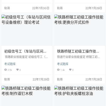
0min 一、鉴定站准备 1．设备设施
1．材料准备 （1）棉纱0.5kg。
准备 对讲机1台。 2．工具准备
（2）液压油1kg。 （3）各种型号
轨哥
22年7月30日
轨哥
22年7月29日
（1）无线对讲机 （2）信号灯
密封圈若干。 2．设备设施准备 液
（3）短路铜线 （4）信号旗（红、
压千斤顶1台。 3．工量刃卡具准备
黄各一面） （5）喇叭 3．考场准备
（1）小螺丝刀1把。 （2）克丝钳1
模拟线路设备。 二、考生准备 考生
把。 （3）铜棒或软铁棒1根。
应按规定正确佩戴和使用劳动保护
（4）手锤1把、扁头钢丝1根。 4．
用品（工作服、工作帽…
考场准备 选定一处…
初级信号工（车站与区间信
铁路桥隧工初级工操作技能
号设备维修）理论考试
考核:更换分开式扣件
铁路职业技能鉴定 初级信号工（车
铁道行业职业技能鉴定 桥隧工初级
站与区间信号设备维修）理论考试
工技能考核准备通知单 试题名称：
考试题库
考试题库
一、填空题(请将正确答案填在横线
更换分开式扣件（3个） 考核时间：
空白处,每题2分,共145题) 1.信号工
30min 一、鉴定站准备 1．材料准
2.5k
0
1.4k
0
一般常用的工具有钳子、__活口扳手
备 （1）分开式扣件（3个）、木楔
__、螺丝刀、管钳子、手锤、扁铲、
若干、棉纱0.5kg、胶垫若干、平垫
轨哥
22年7月29日
轨哥
22年7月28日
冲子、手电钻、锉刀等。 2.使用万
圈5个。 （2）防腐油1kg、机油0.5
用表欧姆档测量电阻时不能___带电_
kg。 2．设备设施准备 钢梁桥一座,
_测量。 3.装有电动、电空、电液转
更换5组分开式扣件。 3．工量刃卡
辙机的道岔，当第一连接杆处的尖
具准备 （1）立柱扳手1把；25、50
轨与基本轨间有__4mm__及以上间隙
mm刷子各一把。 （2）钢丝刷1
时，不能锁闭和信号…
把。 （3…