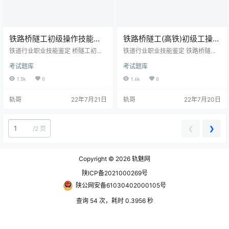
铁路桥隧工初级操作技能考
铁路桥隧工(高铁)初级工操作
核:钩螺栓除锈、涂油
技能考核:涵洞检查
铁道行业职业技能鉴定 桥隧工初级
铁道行业职业技能鉴定 铁路桥隧工
工技能考核准备通知单 试题名称：
（高速）高铁现场桥隧设备维修(初
考试题库
考试题库
钩螺栓除锈、涂油（3条） 考核时
级)操作技能考核准备通知单 试题名
间：30min 一、鉴定站准备 1．材
称：涵洞检查 考核时间：20分钟
1.5k
0
1.6k
0
料准备 （1）铁垫圈规格110mm×11
一、鉴定站准备 1.工具准备：检查
0mm×8mm；及6mm～8mm的胶垫
锤 卷尺 2.数据准备：确定检查位
轨哥
22年7月21日
轨哥
22年7月20日
圈各3个。 （2）棉纱0.5kg。
置，涵洞信息。 二、考生准备 序号
（3）机油、木楔若干。 2．设备设
名 称 规 格 精度 数量 备 注 1 防护
施准备 钢梁桥一座, 钩螺栓除锈，涂
服 1套 2 绝缘鞋 1双 3 手套 1双 铁
油3条。 3．工量刃卡具准备 （1）
道行业职业技能鉴定 铁路桥隧工
❮
❯
/
2 页
斧子1把。 （2）350mm或450mm
（高速）高铁现场桥隧设备维修
扳手1…
(初…
Copyright © 2026
轨魅网
陕ICP备2021000269号
陕公网安备61030402000105号
查询 54 次，耗时 0.3956 秒