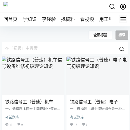
回首页
学知识
享经验
找资料
看视频
用工具
论技
全部标签
初级
铁路信号工（普速）机车信
铁路信号工（普速）电子电
号设备维修初级理论知识
气初级理论知识
一、选择题 1.信号工岗位职业道德规
一、选择题 1.职业道德修养是一种通
范，是指“( )、文明作业；遵章守
过自我教育、自我锻炼来提高自己
考试题库
考试题库
纪、尽职尽责；主动协作、共保安
的职业道德品质的（ ）活动。 A、
全。” A、堵塞浪费 B、令行禁
学习 B、教育 C、实践 D、感知
11
0
19
0
止 C、勇于吃苦 D、热情服务 2.
2.爱岗、（ ）是职业道德的基础与