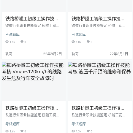
铁路桥隧工初级工操作技能
铁路桥隧工初级工操作技能
考核:墩(台)清扫
考核:制作水标尺
铁道行业职业技能鉴定 桥隧工初级
铁道行业职业技能鉴定 桥隧工初级
工技能考核准备通知单 试题名称：
工技能考核准备通知单 试题名称：
考试题库
考试题库
墩（台）清扫（1个） 考核时间：3
制作水标尺（1m） 考核时间：30m
0min 一、鉴定站准备 1．材料准备
in 一、鉴定站准备 1．材料准备
1.5k
0
1.8k
0
棉纱0.5kg 2．设备设施准备 有吊围
（1）黑油漆1kg、红油漆1kg。
栏的桥梁一座,清扫墩台1个。 3．工
（2）松香水0.5kg。 （3）棉纱0.5
轨哥
22年8月2日
轨哥
22年8月1日
量刃卡具准备 （1）除锈铲1把。
kg。 2．设备设施准备 平整的墙
（2）条帚1把。 （3）刷子1把。
面，以刷好高1.5m宽150mm的白
（4）铁线钩1个。 （5）小扁铲1
底。 3．工量刃卡具准备 （1）方尺
把。 （6）安全带（绳）1根。
1把。 （2）2m盒尺1把。 （3）印
（7）水桶1个。 4．考场准备 有吊
字模1套。 （4）25mm刷子2把。
围栏的桥梁一座…
4．…
铁路桥隧工初级工操作技能
铁路桥隧工初级工操作技能
考核:Vmax≤120km/h的线路
考核:液压千斤顶的维修和保
铁道行业职业技能鉴定 桥隧工初级
铁道行业职业技能鉴定 桥隧工初级
发生危及行车安全故障时
工技能考核准备通知单 试题名称：V
养
工技能考核准备通知单 试题名称：
考试题库
考试题库
max≤120km/h的线路发生危及行车
液压千斤顶的维修和保养（1台） 考
安全故障时的防护办法 考核时间：3
核时间：30min 一、鉴定站准备
1.6k
0
1.3k
0