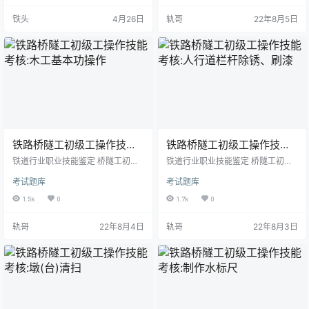
们与（ ）进行交往的一种主要渠
路，进行线路外观作业，清理长度3
铁头
4月26日
轨哥
22年8月5日
道。 A、他人 B、社会 C、设备 D、
0m。 2．工量刃卡具准备 （1）铁
工具 3.列车运行监控装置（LKJ）
锨1把。 （2）土镐1把。 （3）石砟
监控主机电源的过压保护电压值为
叉1把。 3．考场准备 桥梁一座，按
（ &nb…
规定设置防护。 二、考生准备 考生
应按规定正确佩戴和使用劳动保护
用品（工作服、工作帽、工作鞋、…
铁路桥隧工初级工操作技能
铁路桥隧工初级工操作技能
考核:木工基本功操作
考核:人行道栏杆除锈、刷漆
铁道行业职业技能鉴定 桥隧工初级
铁道行业职业技能鉴定 桥隧工初级
工技能考核准备通知单 试题名称：
工技能考核准备通知单 试题名称：
考试题库
考试题库
木工基本功操作（锯解、刨平、锛
人行道栏杆除锈、刷漆（1m） 考核
砍） 考核时间：60min 一、鉴定站
时间：30min 一、鉴定站准备 1．
1.5k
0
1.7k
0
准备 1.材料准备 长0.5m宽100mm
材料准备 （1）砂布：规格60#、10
木板3块、长0.5m宽220mm木板1
0#，各2张。 （2）棉纱0.5kg。
轨哥
22年8月4日
轨哥
22年8月3日
块、直径100mm长0.5m圆木1根。
（3）灰云铁醇酸面漆1 kg。 （4）
2．设备设施准备 木工作业台1个。
松香水0.5 kg。 2．设备设施准备
3．工量刃卡具准备 （1）顺锯1把。
桥梁一座, 人行道栏杆除锈、罩底
（2）平刨1把。 （3）锛子1个。
漆。（1m） 3．工量刃卡具准备
（4）墨斗1个。 （5）方尺1把。
（1）刮刀1把、钢刮铲1把。 （2）
4…
敲锈锤…