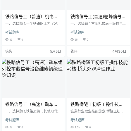
铁路信号工（普速）机电设
铁路信号工(普速)驼峰信号设
备初级理论知识
备维修初级理论知识
一、选择题 1.一个铁路职工为了承担
一、选择题 1.空压机最后一级排气温
起自己的( )，必须进行经常性的职
度不大于（ ）。 A、100℃ B、1
考试题库
考试题库
业道德修养。 A、岗位责任 B、行
20℃ C、160℃ D、170℃ 2.联
为责任 C、历史责任 D、职业责
锁表中，敌对信号栏内表示经3号道
13
0
55
0
任 2.热情周到，指的是铁路运输服
岔反位的S5信号机的列车信号为所
务的( )及所要达到的效果。 A、优
排进路的敌对信号的正确书写格式
铁头
5月5日
轨哥
4月30日
质程度 B…
是（ ）。 A、…
铁路信号工（高速）动车组
铁路桥隧工初级工操作技能
列控车载信号设备维修初级
考核:桥头外观清理作业
一、选择题 1.铁路运输与其他现代化
铁道行业职业技能鉴定 桥隧工初级
理论知识
运输方式相比较，具有（ ）的优
工技能考核准备通知单 试题名称：
考试题库
考试题库
点。 A、运输成本低 B、机动、灵活
桥头外观清理作业（一端一侧） 考
性强 C、运输能力大 D、速度高 2.
核时间：30min 一、鉴定站准备
46
0
1.3k
0
职业既是人们谋生的手段，又是人
1．设备设施准备 选择一处桥头线