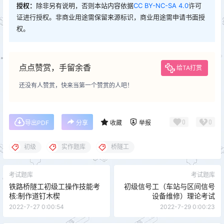
授权：
除非另有说明，否则本站内容依据
CC BY-NC-SA 4.0
许可
证进行授权。非商业用途需保留来源标识，商业用途需申请书面授
权。
点点赞赏，手留余香
给TA打赏
还没有人赞赏，快来当第一个赞赏的人吧！
0
0
导出PDF
分享
收藏
举报
初级
实作题库
桥隧工
考试题库
考试题库
铁路桥隧工初级工操作技能考
初级信号工（车站与区间信号
核:制作道钉木楔
设备维修）理论考试
2022-7-27 0:00:54
2022-7-29 0:00:23