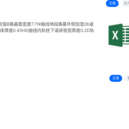
文章
软
值B路基面宽度7.7W曲线地段路基外侧加宽0b道
床厚度0.45HD曲线内轨枕下道床垫层厚度0.2D轨
文章