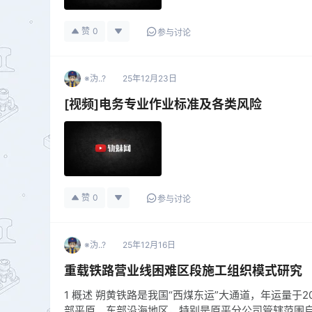
赞
0
参与讨论
※沩..?
25年12月23日
[视频]电务专业作业标准及各类风险
赞
0
参与讨论
※沩..?
25年12月16日
重载铁路营业线困难区段施工组织模式研究
1 概述 朔黄铁路是我国“西煤东运”大通道，年运量于
部平原、东部沿海地区，特别是原平分公司管辖范围