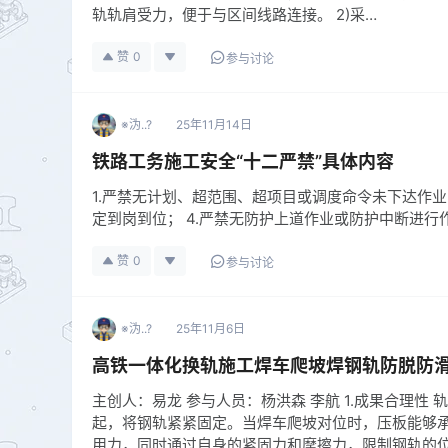
轨轨肩受力，便于与区间线路连接。 2)采…
赞
0
参与讨论
※沩..?
25年11月14日
铁路工务施工安全“十二严禁”具体内容
1.严禁无计划、超范围、超项目或调度命令未下达作业
定到岗到位； 4.严禁无防护上道作业或防护中断进行
赞
0
参与讨论
※沩..?
25年11月6日
高铁一体化换轨施工焊车爬坡焊钢轨防脱防
主创人：易龙 参与人员：杨洪森 李航 1.成果合理
起，将钢轨紧紧固定。当焊车爬坡对位时，压板能够
用力，同时通过自身的紧固力和摩擦力，限制钢轨的