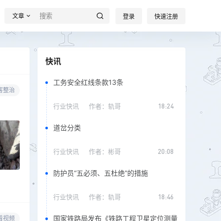
文章
登录
快速注册
快讯
工务安全红线条款13条
害整治
行业快讯
作者：
轨哥
18:24
道岔分类
行业快讯
作者：
彬哥
20:08
防护员“五必须、五杜绝”的措施
行业快讯
作者：
轨哥
18:46
国家铁路局发布《铁路工程卫星定位测量
看视频