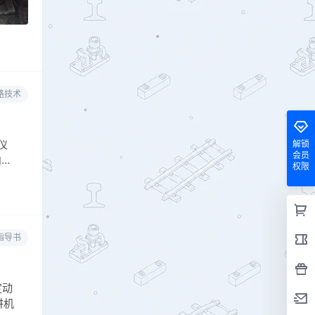
路技术
仪
解锁
会员
内…
权限
指导书
定动
讲机