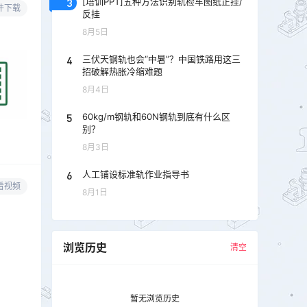
3
[培训PPT]五种方法识别轨检车图纸正挂/
件下载
反挂
8月5日
4
三伏天钢轨也会“中暑”？中国铁路用这三
招破解热胀冷缩难题
8月4日
5
60kg/m钢轨和60N钢轨到底有什么区
别？
8月3日
6
人工铺设标准轨作业指导书
看视频
8月1日
浏览历史
清空
暂无浏览历史