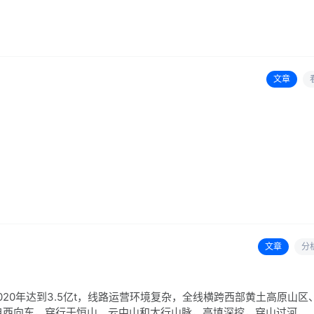
文章
文章
分
2020年达到3.5亿t，线路运营环境复杂，全线横跨西部黄土高原山区
自西向东，穿行于恒山、云中山和太行山脉，高填深挖，穿山过河，