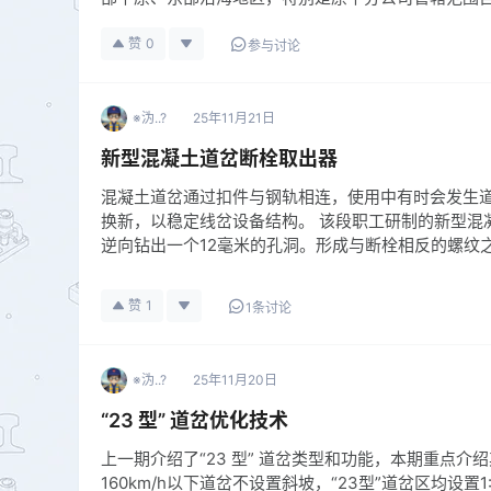
赞
0
参与讨论
※沩..?
25年11月21日
新型混凝土道岔断栓取出器
混凝土道岔通过扣件与钢轨相连，使用中有时会发生
换新，以稳定线岔设备结构。 该段职工研制的新型混
逆向钻出一个12毫米的孔洞。形成与断栓相反的螺纹
赞
1
1条讨论
※沩..?
25年11月20日
“23 型” 道岔优化技术
上一期介绍了“23 型” 道岔类型和功能，本期重点介
160km/h以下道岔不设置斜坡，“23型”道岔区均设