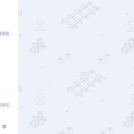
看视频
析研究
、中
…