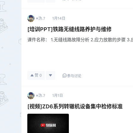
※沩..?
1月14日
[培训PPT]铁路无缝线路养护与维修
课件名称： 1.无缝线路故障分析 2.应力放散的步骤 
赞
0
参与讨论
※沩..?
1月1日
[视频]ZD6系列转辙机设备集中检修标准