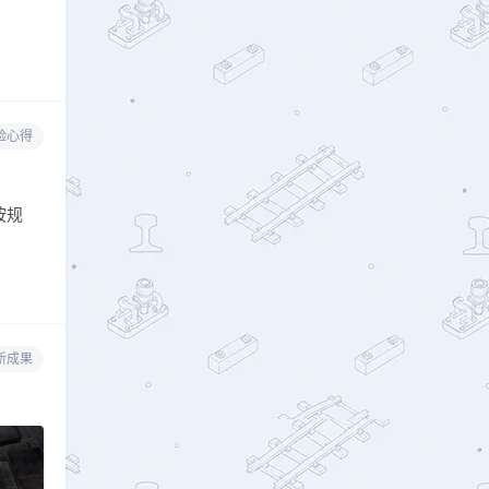
验心得
按规
新成果