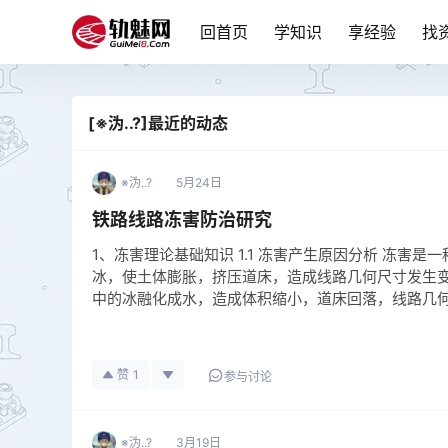
回首页
学知识
享经验
找
[※沩..?]最近的动态
※沩..?
5月24日
铁路线路冻害防治研究
1、冻害理论基础知识 1.1 冻害产生原因分析 冻害
冰，使土体膨胀，挤压道床，造成线路几何尺寸发生
中的冰融化成水，造成体积缩小，道床回落，线路几
赞
1
参与讨论
※沩..?
3月19日