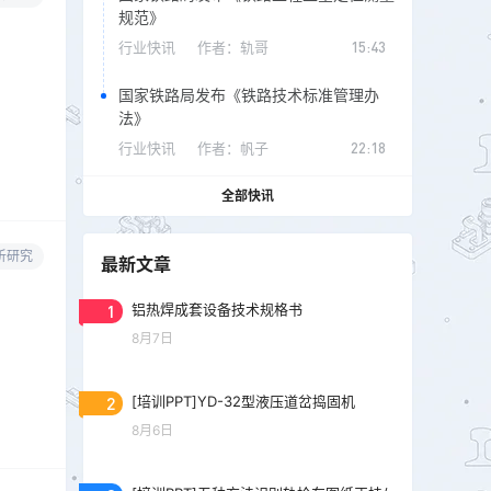
规范》
行业快讯
作者：
轨哥
15:43
国家铁路局发布《铁路技术标准管理办
法》
行业快讯
作者：
帆子
22:18
全部快讯
析研究
最新文章
1
铝热焊成套设备技术规格书
8月7日
2
[培训PPT]YD-32型液压道岔捣固机
8月6日