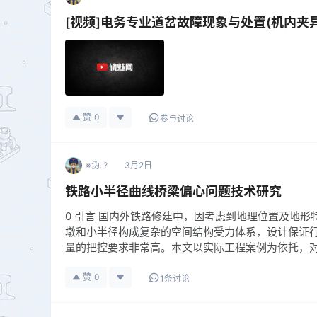
[视频]电务专业道岔故障现象与处置(机内夹异
赞
0
参与讨论
※沩..?
3月2日
铁路小半径曲线桥梁偏心问题技术研究
0 引言 国内外铁路修建中，因考虑到地理位置及地
墩和小半径构成复杂的空间结构受力体系，设计保证
量的把控要求非常高。本文以实际工程案例为依托，
赞
0
1条讨论