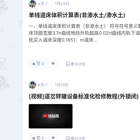
※沩..?
1月23日
单线道床体积计算表(非渗水土/渗水土)
一、单线道床体积计算表（非渗水土） 符号符号意义取
床顶面宽度3.1h曲线地段外轨超高0.02H曲线内轨下道
枕买入道床深度0.1651：m道床…
赞
0
参与讨论
※沩..?
1月19日
[视频]道岔转辙设备标准化检修教程(外锁闭)
赞
0
参与讨论