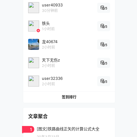
user40933
5
30分钟前
铁头
5
1小时前
龙40674
5
2小时前
天下无伤z
5
2小时前
user32336
5
2小时前
签到排行
文章聚合
1
[图文]铁路曲线正矢的计算公式大全
20年3月23日