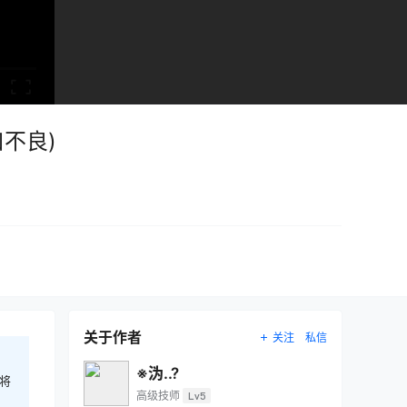
不良)
关于作者
关注
私信
※沩..?
将
高级技师
Lv5