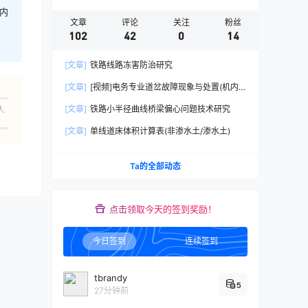
内
文章
评论
关注
粉丝
102
42
0
14
[文章]
铁路线路冻害防治研究
[文章]
[视频]电务专业道岔故障现象与处置(机内
夹异物/ 密贴不锁闭/摩擦电流低/缺口不良)
[文章]
铁路小半径曲线桥梁偏心问题技术研究
人
[文章]
单线道床体积计算表(非渗水土/渗水土)
Ta的全部动态
点击领取今天的签到奖励！
今日签到
连续签到
tbrandy
5
27分钟前