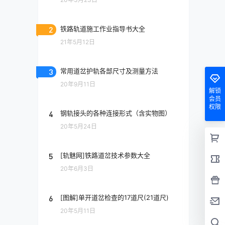
2
铁路轨道施工作业指导书大全
21年5月12日
3
常用道岔护轨各部尺寸及测量方法
20年9月11日
解锁
会员
权限
4
钢轨接头的各种连接形式（含实物图）
20年5月24日
5
[轨魅网]铁路道岔技术参数大全
20年6月3日
6
[图解]单开道岔检查的17道尺(21道尺)
20年5月11日