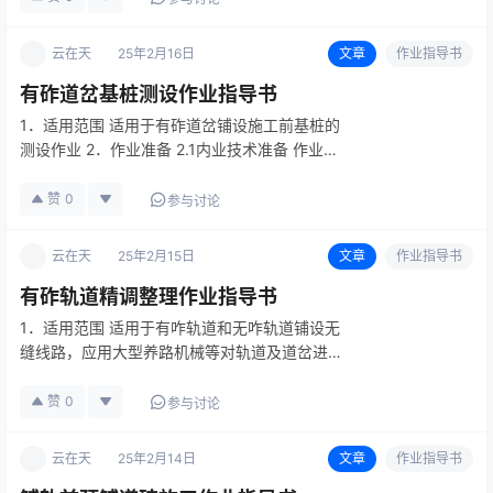
2.1内业技术准备 作业指导书编制后，应在开工
前组织技术人员认真…
云在天
25年2月16日
文章
作业指导书
有砟道岔基桩测设作业指导书
1．适用范围 适用于有砟道岔铺设施工前基桩的
测设作业 2．作业准备 2.1内业技术准备 作业指
导书编制后，应在开工前组织技术人员认真学习
实施性施工组织设计，阅读、审核施工图纸，澄
赞
0
参与讨论
清有关技术问题，熟悉规范和技术标准。制定施
工安全保证措施，提出…
云在天
25年2月15日
文章
作业指导书
有砟轨道精调整理作业指导书
1．适用范围 适用于有咋轨道和无咋轨道铺设无
缝线路，应用大型养路机械等对轨道及道岔进行
轨道整理作业。 2．作业准备 2.1内业技术准备
2.1.1积极与建设单位、设计单位和监理单位联
赞
0
参与讨论
系，办理交接桩工作，进行施工前各项技术准备
工作，组织有关技…
云在天
25年2月14日
文章
作业指导书