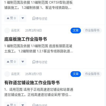
1 编制范围及依据 1.1编制范围 CRTSⅡ型轨道板
铺装施工。 1.2编制依据 1、客运专线铁路轨道
工程施工技术指南（TZ211-2005） 2、客运专
线无碴轨道铁路工程测量暂行规定（铁建设
赞
0
参与讨论
[2006]189号） 3、客运专线轨道几何状态…
云在天
25年2月18日
文章
作业指导书
底座板施工作业指导书
1 编制范围及依据 1.1编制范围 底座板钢筋混凝
土施工。 1.2编制依据 1.2.1客运专线铁路轨道工
程施工技术指南（TZ211-2005） 1.2.2客运专
线无砟轨道铁路工程测量暂行规定（铁建设
赞
0
参与讨论
[2006]189号） 1.2.3客运专线…
云在天
25年2月17日
文章
作业指导书
有砟道岔铺设施工作业指导书
1．适用范围 适用于正线高速道岔铺设和站普通
道岔铺设施工。正线高速道岔铺设采用“原位换
铺法”结合“现场预铺插入法”施工。站线普通有缝
道岔采用现场拼装铺设法施工。 2．作业准备
赞
0
参与讨论