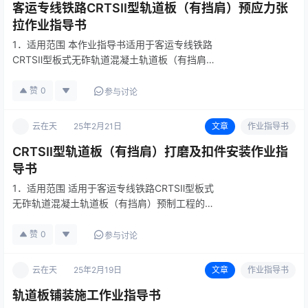
客运专线铁路CRTSⅡ型轨道板（有挡肩）预应力张
拉作业指导书
1．适用范围 本作业指导书适用于客运专线铁路
CRTSⅡ型板式无砟轨道混凝土轨道板（有挡肩）
预制工程的的预应力钢筋张拉施工作业。包括预
应力钢筋安装，预应力钢筋张拉及放张。 2．作
赞
0
参与讨论
业准备 混凝土施工前要组织技术人员认真学习
施工组织设计，阅读、审…
云在天
25年2月21日
文章
作业指导书
CRTSⅡ型轨道板（有挡肩）打磨及扣件安装作业指
导书
1．适用范围 适用于客运专线铁路CRTSⅡ型板式
无砟轨道混凝土轨道板（有挡肩）预制工程的混
凝土搅拌、灌注及养护等施工。 2．作业准备 混
凝土施工前要组织技术人员认真学习施工组织设
赞
0
参与讨论
计，阅读、审核施工图纸，澄清有关技术问题，
熟悉规范和技术标准。…
云在天
25年2月19日
文章
作业指导书
轨道板铺装施工作业指导书