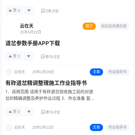
赞
0
2条讨论
云在天
圈子
钻石会员俱乐部
25年5月22日
道岔参数手册APP下载
赞
2
参与讨论
云在天
25年3月29日
文章
作业指导书
有砟道岔精调整理施工作业指导书
1．适用范围 适用于有砟道岔验收施工前的对道
岔的精确调整及养护作业过程 2．作业准备 复核
线下施工单位移交的线下工程资料，并据此对其
路基面、中线桩等进行现场复测 落实道岔精调
赞
0
参与讨论
整理施工所需的人员、工具、机械设备，并调迁
到位。制定施工安全保证措…
云在天
25年2月22日
文章
作业指导书