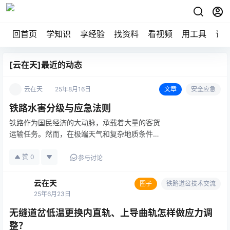
回首页
学知识
享经验
找资料
看视频
用工具
论
[云在天]最近的动态
云在天
25年8月16日
文章
安全应急
铁路水害分级与应急法则
铁路作为国民经济的大动脉，承载着大量的客货
运输任务。然而，在极端天气和复杂地质条件
下，铁路水害成为威胁铁路安全运行的重要因
素。水害不仅会造成线路中断、设施损毁，甚至
赞
0
参与讨论
可能引发重大安全事故，对人民生命财产安全造
成严重威胁。今天我们从铁路水害的定…
云在天
圈子
铁路道岔技术交流
25年6月23日
无缝道岔低温更换内直轨、上导曲轨怎样做应力调
整？