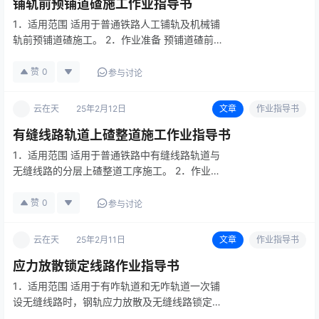
铺轨前预铺道碴施工作业指导书
1．适用范围 适用于普通铁路人工铺轨及机械铺
轨前预铺道碴施工。 2．作业准备 预铺道碴前应
首先确定道碴供应产地，试验员应严格按照现行
《铁路碎石道碴》（TB/T2140）中规定的方法
赞
0
参与讨论
对道碴品种、级别、外观、质量进行检验，并联
系监理单位进行见证…
云在天
25年2月12日
文章
作业指导书
有缝线路轨道上碴整道施工作业指导书
1．适用范围 适用于普通铁路中有缝线路轨道与
无缝线路的分层上碴整道工序施工。 2．作业准
备 2.1内业准备 编制作业指导书，学习铁路轨道
规范及验收标准等实施性技术资料。编制并下发
赞
0
参与讨论
安全技术交底，指导施工。 2.2外业准备 2.2.1
材料准备…
云在天
25年2月11日
文章
作业指导书
应力放散锁定线路作业指导书
1．适用范围 适用于有咋轨道和无咋轨道一次铺
设无缝线路时，钢轨应力放散及无缝线路锁定施
工。 2．作业准备 2.1内业技术准备 认真阅读、