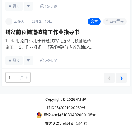
审核施工图纸理解设计意图，编写审核报告；进
赞
0
1条讨论
行临时工程设施的具体设计；编写实施性施工组
织设计(含质量计划)…
云在天
25年2月10日
文章
作业指导书
铺岔前预铺道碴施工作业指导书
1．适用范围 适用于普通铁路铺道岔前预铺道碴
施工。 2．作业准备 预铺道碴前应首先确定
道碴供应产地，试验员应严格按照现行《铁路碎
石道碴》（TB/T2140）中规定的方法对道碴品
赞
0
2条讨论
种、级别、外观、…
/
2 页
❮
❯
Copyright © 2026
轨魅网
陕ICP备2021000269号
陕公网安备61030402000105号
查询 8 次，耗时 0.1340 秒