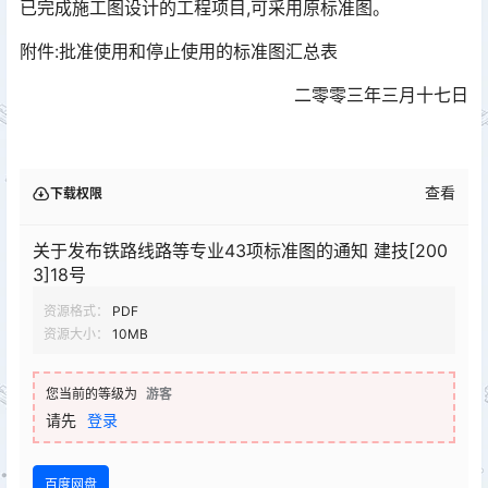
已完成施工图设计的工程项目,可采用原标准图。󠅅󠅃󠄵󠅂󠄪󠇖󠆨󠆨󠇕󠆞󠆒󠅬󠇘󠆭󠆘󠇙󠆝󠅵󠇗󠆭󠆁󠄐󠇗󠅹󠅸󠇖󠆍󠅳󠇖󠅹󠅰󠇖󠆌󠅹
附件:批准使用和停止使用的标准图汇总表
二零零三年三月十七日
查看
下载权限
关于发布铁路线路等专业43项标准图的通知 建技[200
3]18号
资源格式：
PDF
资源大小：
10MB
您当前的等级为
游客
请先
登录
百度网盘