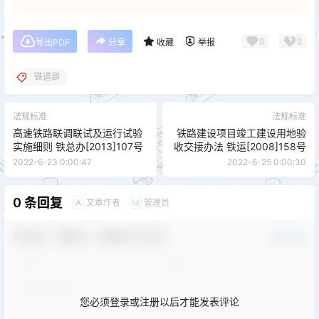
0
0
导出PDF
分享
收藏
举报
铁道部
法规标准
法规标准
高速铁路联调联试及运行试验
铁路建设项目竣工建设用地验
实施细则 铁总办[2013]107号
收交接办法 铁运[2008]158号
2022-6-23 0:00:47
2022-6-25 0:00:30
0 条回复
文章作者
管理员
A
M
欢迎您，新朋友，感谢参与互动！
确认修改
您必须登录或注册以后才能发表评论