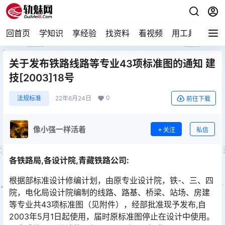
回首页
学知识
享经验
找资料
看视频
用工具
论技
关于发布铁路线路等专业43项标准图的通知 建
技[2003]18号
0
法规标准
22年6月24日
前往下载
像小强一样活着
关注
私信
各铁路局,各设计院,青藏铁路公司:
根据部标准设计修编计划，由原专业设计院，铁-、三、四
院，电化局设计院编制的线路、路基、桥梁、站场、房建
等专业共43项标准图（见附件），经部批准现予发布,自
2003年5月1日起使用，届时原标准图停止在设计中使用。