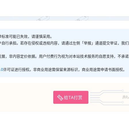
涉标准可能已失效，请谨慎采用。
户自行承担。若存在侵权或违规内容，请通过左侧「举报」通道提交举证，我们
发展，非内容定价依据。用户付费行为视为对本站技术服务的自愿支持，不承诺
.0
许可证进行授权。非商业用途需保留来源标识，商业用途需申请书面授权。
给TA打赏
共0