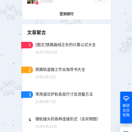
5小时前
签到排行
文章聚合
1
[图文]铁路曲线正矢的计算公式大全
20年3月23日
2
铁路轨道施工作业指导书大全
21年5月12日
3
常用道岔护轨各部尺寸及测量方法
20年9月11日
解锁
会员
权限
4
钢轨接头的各种连接形式（含实物图）
20年5月24日