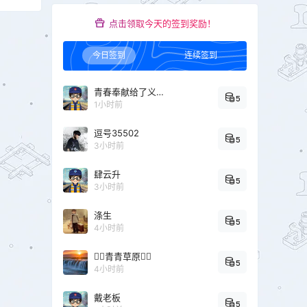
点击领取今天的签到奖励！
今日签到
连续签到
青春奉献给了义务教育
5
1小时前
逗号35502
5
3小时前
肆云升
5
3小时前
涤生
5
4小时前
青青草原
5
4小时前
戴老板
5