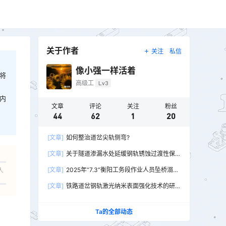
关于作者
关注
私信
像小强一样活着
将
高级工
Lv3
内
文章
评论
关注
粉丝
44
62
1
20
[文章]
如何整治道岔尖轨侧弯?
[文章]
关于隧道渗漏水处延缓钢轨锈蚀过渡性保
护措施的实践与探索
[文章]
2025年“7.3”衡阳工务段作业人员坠桥溺水
人
身亡铁路交通一般事故
[文章]
铁路道岔钢轨激光纳米表面强化技术的研
究
Ta的全部动态