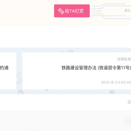
给TA打赏
共0
法规标准
的通
铁路建设管理办法 (铁道部令第11号)
2022-8-2 0:00:42
提
确