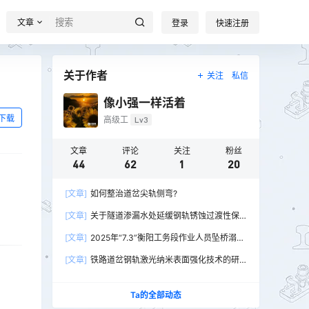
文章
登录
快速注册
关于作者
关注
私信
像小强一样活着
下载
高级工
Lv3
文章
评论
关注
粉丝
44
62
1
20
[文章]
如何整治道岔尖轨侧弯?
[文章]
关于隧道渗漏水处延缓钢轨锈蚀过渡性保
护措施的实践与探索
[文章]
2025年“7.3”衡阳工务段作业人员坠桥溺水
身亡铁路交通一般事故
[文章]
铁路道岔钢轨激光纳米表面强化技术的研
究
Ta的全部动态