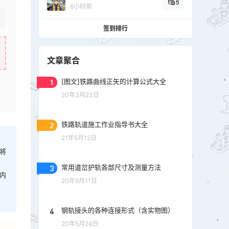
5
6小时前
签到排行
文章聚合
1
[图文]铁路曲线正矢的计算公式大全
20年3月23日
2
铁路轨道施工作业指导书大全
21年5月12日
将
3
常用道岔护轨各部尺寸及测量方法
内
20年9月11日
4
钢轨接头的各种连接形式（含实物图）
20年5月24日