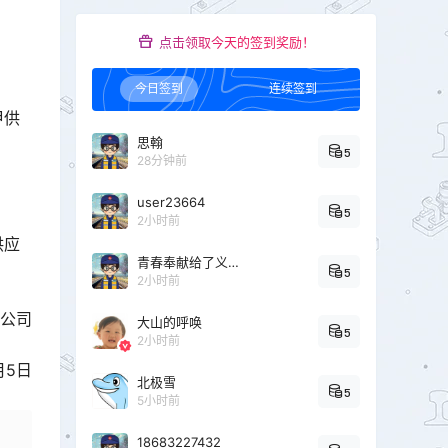
点击领取今天的签到奖励！
今日签到
连续签到
甲供
思翰
5
28分钟前
user23664
5
2小时前
供应
青春奉献给了义务教育
5
2小时前
公司
大山的呼唤
5
2小时前
月5日
北极雪
5
5小时前
18683227432