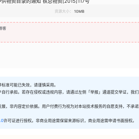
物资目录的通知 铁总物资[2015]117号
资源大小：
10MB
游客
涉标准可能已失效，请谨慎采用。
户自行承担。若存在侵权或违规内容，请通过左侧「举报」通道提交举证，我们
发展，非内容定价依据。用户付费行为视为对本站技术服务的自愿支持，不承诺
.0
许可证进行授权。非商业用途需保留来源标识，商业用途需申请书面授权。