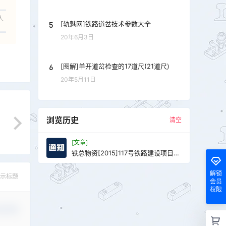
人
5
[轨魅网]铁路道岔技术参数大全
20年6月3日
6
[图解]单开道岔检查的17道尺(21道尺)
20年5月11日
浏览历史
清空
[文章]
铁总物资[2015]117号铁路建设项目甲
供物资目录的通知免费下载
解锁
示标题
会员
权限
认修改