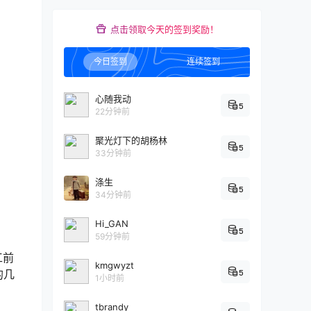
点击领取今天的签到奖励！
今日签到
连续签到
心随我动
5
22分钟前
聚光灯下的胡杨林
5
33分钟前
涤生
5
34分钟前
Hi_GAN
5
59分钟前
工前
kmgwyzt
5
的几
1小时前
tbrandy