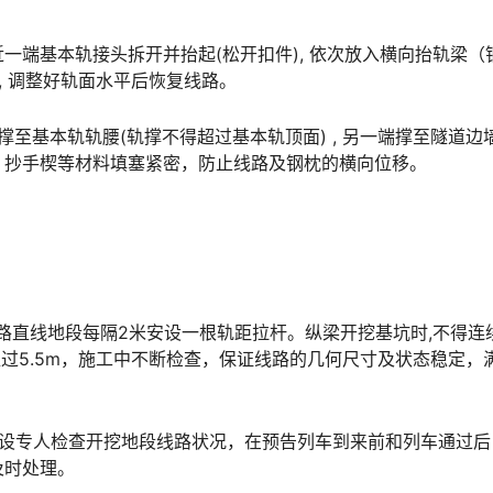
一端基本轨接头拆开并抬起(松开扣件), 依次放入横向抬轨梁（
󠆘󠇙󠆝󠅵󠇗󠆭󠆁󠄐󠇗󠅹󠅸󠇖󠆍󠅳󠇖󠅹󠅰󠇖󠆌󠅹
端撑至基本轨轨腰(轨撑不得超过基本轨顶面) , 另一端撑至隧道边
󠄪󠇖󠆨󠆨󠇕󠆞󠆒󠅬󠇘󠆭󠆘󠇙󠆝󠅵󠇗󠆭󠆁󠄐󠇗󠅹󠅸󠇖󠆍󠅳󠇖󠅹󠅰󠇖󠆌󠅹
路直线地段每隔2米安设一根轨距拉杆。纵梁开挖基坑时,不得连
超过5.5m，施工中不断检查，保证线路的几何尺寸及状态稳定，
要设专人检查开挖地段线路状况，在预告列车到来前和列车通过后
及时处理。