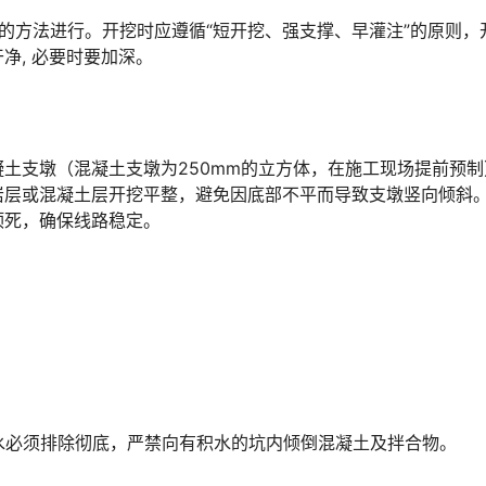
的方法进行。开挖时应遵循“短开挖、强支撑、早灌注”的原则，
󠆁󠄐󠇗󠅹󠅸󠇖󠆍󠅳󠇖󠅹󠅰󠇖󠆌󠅹
土支墩（混凝土支墩为250mm的立方体，在施工现场提前预制
岩层或混凝土层开挖平整，避免因底部不平而导致支墩竖向倾斜
󠆭󠆁󠄐󠇗󠅹󠅸󠇖󠆍󠅳󠇖󠅹󠅰󠇖󠆌󠅹
。
内水必须排除彻底，严禁向有积水的坑内倾倒混凝土及拌合物。