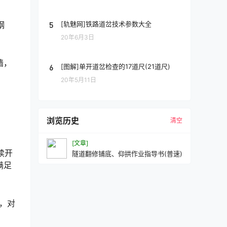
5
[轨魅网]铁路道岔技术参数大全
钢
20年6月3日
墙，
6
[图解]单开道岔检查的17道尺(21道尺)
20年5月11日
浏览历史
清空
[文章]
续开
隧道翻修铺底、仰拱作业指导书(普速)
满足
，对