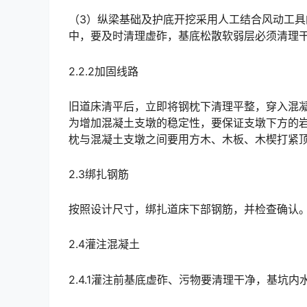
（3）纵梁基础及护底开挖采用人工结合风动工具
中，要及时清理虚砟，基底松散软弱层必须清理干净, 必要时要加深。󠅅󠅃󠄵󠅂󠄪󠇖󠆨󠆨󠇕󠆞󠆒󠅬󠇘󠆭󠆘󠇙󠆝󠅵󠇗
2.2.2加固线路
旧道床清平后，立即将钢枕下清理平整，穿入混凝
为增加混凝土支墩的稳定性，要保证支墩下方的
枕与混凝土支墩之间要用方木、木板、木楔打紧顶死，确保线路稳定。󠅅󠅃󠄵󠅂󠄪󠇖󠆨󠆨󠇕󠆞󠆒󠅬󠇘󠆭󠆘󠇙󠆝󠅵󠇗
2.3绑扎钢筋
按照设计尺寸，绑扎道床下部钢筋，并检查确认
2.4灌注混凝土
2.4.1灌注前基底虚砟、污物要清理干净，基坑