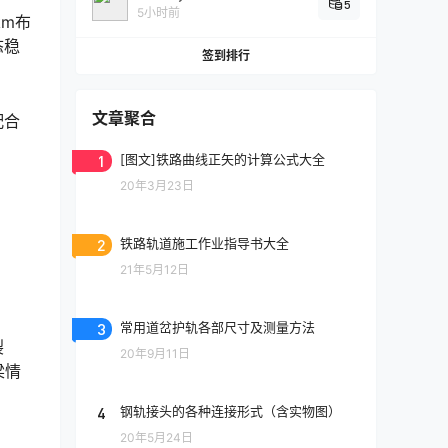
5
5小时前
km布
态稳
签到排行
文章聚合
配合
1
[图文]铁路曲线正矢的计算公式大全
20年3月23日
2
铁路轨道施工作业指导书大全
21年5月12日
3
常用道岔护轨各部尺寸及测量方法
裂
20年9月11日
梁情
4
钢轨接头的各种连接形式（含实物图）
20年5月24日