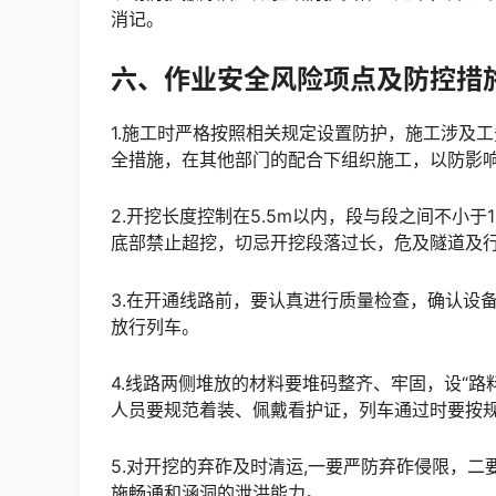
消记。󠅅󠅃󠄵󠅂󠄪󠇖󠆨󠆨󠇕󠆞󠆒󠅬󠇘󠆭󠆘󠇙󠆝󠅵󠇗󠆭󠆁󠄐󠇗󠅹󠅸󠇖󠆍󠅳󠇖󠅹󠅰󠇖󠆌󠅹
六、作业安全风险项点及防控措
1.施工时严格按照相关规定设置防护，施工涉及
全措施，在其他部门的配合下组织施工，以防影响行车安全和通信使用。󠅅󠅃󠄵󠅂󠄪󠇖󠆨󠆨󠇕󠆞󠆒󠅬󠇘󠆭󠆘󠇙󠆝
2.开挖长度控制在5.5m以内，段与段之间不小
底部禁止超挖，切忌开挖段落过长，危及隧道及行车安全。󠅅󠅃󠄵󠅂󠄪󠇖󠆨󠆨󠇕󠆞󠆒󠅬󠇘󠆭󠆘󠇙󠆝󠅵󠇗󠆭󠆁󠄐󠇗󠅹󠅸󠇖
3.在开通线路前，要认真进行质量检查，确认设
放行列车。
4.线路两侧堆放的材料要堆码整齐、牢固，设“路
人员要规范着装、佩戴看护证，列车通过时要按规定迎车。󠅅󠅃󠄵󠅂󠄪󠇖󠆨󠆨󠇕󠆞󠆒󠅬󠇘󠆭󠆘󠇙󠆝󠅵󠇗󠆭󠆁󠄐󠇗󠅹󠅸󠇖
5.对开挖的弃砟及时清运,一要严防弃砟侵限，
施畅通和涵洞的泄洪能力。