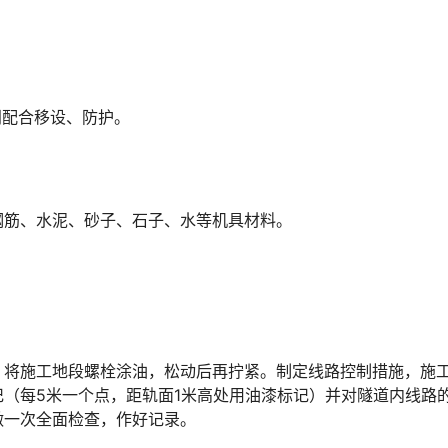
门配合移设、防护。
钢筋、水泥、砂子、石子、水等机具材料。
，将施工地段螺栓涂油，松动后再拧紧。制定线路控制措施，施
（每5米一个点，距轨面1米高处用油漆标记）并对隧道内线路
󠆝󠅵󠇗󠆭󠆁󠄐󠇗󠅹󠅸󠇖󠆍󠅳󠇖󠅹󠅰󠇖󠆌󠅹