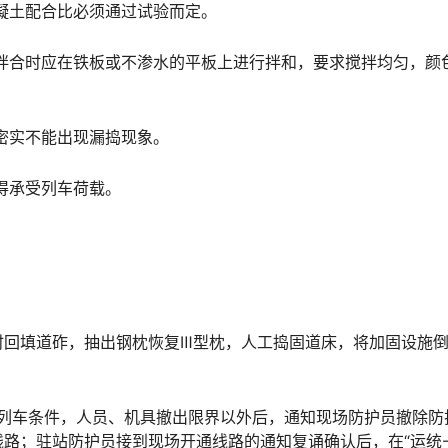
混凝土配合比必须通过试验而定。
人工拌合时应在铁板或不渗水的平板上进行拌和，要求搅拌均匀，颜
匀密实不能出现漏捣现象。
不得承受列车荷载。
时回填道砟，抽出钢枕恢复Ⅲ型枕，人工捣固道床，将加固设施
行列车条件，人员、机具撤出限界以外后，通知现场防护员撤除防
路；驻站防护员接到现场开通线路的通知复诵确认后，在“运统-4