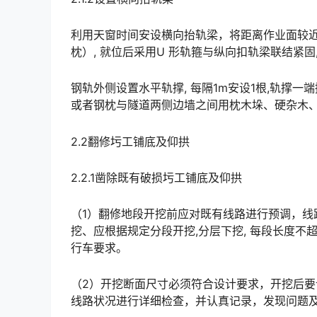
利用天窗时间安设横向抬轨梁，将距离作业面较近
枕）, 就位后采用U 形轨箍与纵向扣轨梁联结紧固, 调整好轨面水平后恢复线路。󠅅󠅃󠄵󠅂󠄪󠇖󠆨󠆨󠇕󠆞󠆒󠅬󠇘
钢轨外侧设置水平轨撑, 每隔1m安设1根,轨撑一
或者钢枕与隧道两侧边墙之间用枕木垛、硬杂木、抄手楔等材料填塞紧密，防止线路及钢枕的横向位移。󠅅󠅃󠄵
2.2翻修圬工铺底及仰拱
2.2.1凿除既有破损圬工铺底及仰拱
（1）翻修地段开挖前应对既有线路进行预调，线
挖、应根据规定分段开挖,分层下挖, 每段长度不
行车要求。󠅅󠅃󠄵󠅂󠄪󠇖󠆨󠆨󠇕󠆞󠆒󠅬󠇘󠆭󠆘󠇙󠆝󠅵󠇗󠆭󠆁󠄐󠇗󠅹󠅸󠇖󠆍󠅳󠇖󠅹󠅰󠇖󠆌󠅹
（2）开挖断面尺寸必须符合设计要求，开挖后
线路状况进行详细检查，并认真记录，发现问题