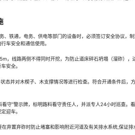
施
工务、铁通，电务、供电等部门的设备时，必须签订安全协议，制
󠇗󠆭󠆁󠄐󠇗󠅹󠅸󠇖󠆍󠅳󠇖󠅹󠅰󠇖󠆌󠅹
于15m，线路两侧不得同时开挖，为防止道床碎石坍塌（溜砟），
󠆍󠅳󠇖󠅹󠅰󠇖󠆌󠅹
备状态并对木楔子、木支撑情况等进行检查。符合开通条件后，
料看守”警示牌，标明路料看守责任人，并派专人24小时巡查。
󠆍󠅳󠇖󠅹󠅰󠇖󠆌󠅹
二要在弃置弃砟时防止堵塞和影响附近河道及有关排水系统,保证排