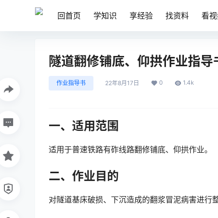
回首页
学知识
享经验
找资料
看视
隧道翻修铺底、仰拱作业指导书
0
1.4k
作业指导书
22年8月17日
一、适用范围
适用于普速铁路有砟线路翻修铺底、仰拱作业。
二、作业目的
对隧道基床破损、下沉造成的翻浆冒泥病害进行