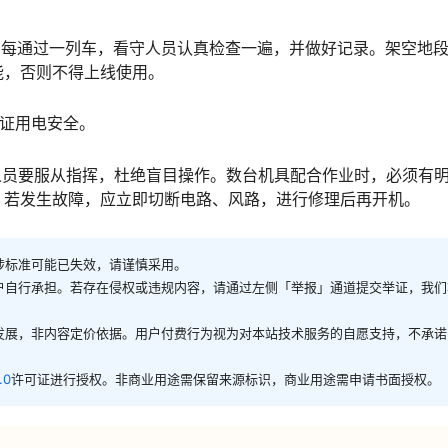
，每通过一列车，看守人员认真检查一遍，并做好记录。架空地
󠇗󠆭󠆁󠄐󠇗󠅹󠅸󠇖󠆍󠅳󠇖󠅹󠅰󠇖󠆌󠅹
保证用电安全。
人员要服从指挥，杜绝盲目操作。数台机具配合作业时，必须有
󠄵󠅂󠄪󠇖󠆨󠆨󠇕󠆞󠆒󠅬󠇘󠆭󠆘󠇙󠆝󠅵󠇗󠆭󠆁󠄐󠇗󠅹󠅸󠇖󠆍󠅳󠇖󠅹󠅰󠇖󠆌󠅹
涉标准可能已失效，请谨慎采用。
户自行承担。若存在侵权或违规内容，请通过左侧「举报」通道提交举证，我们
发展，非内容定价依据。用户付费行为视为对本站技术服务的自愿支持，不承诺
.0
许可证进行授权。非商业用途需保留来源标识，商业用途需申请书面授权。