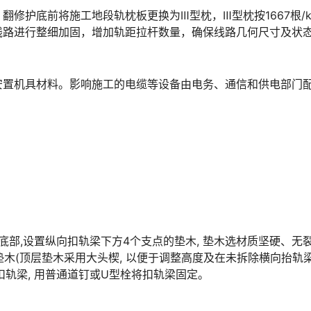
修护底前将施工地段轨枕板更换为Ⅲ型枕，Ⅲ型枕按1667根/
线路进行整细加固，增加轨距拉杆数量，确保线路几何尺寸及状
安置机具材料。影响施工的电缆等设备由电务、通信和供电部门
底部,设置纵向扣轨梁下方4个支点的垫木, 垫木选材质坚硬、无
好垫木(顶层垫木采用大头楔, 以便于调整高度及在未拆除横向抬轨
󠇕󠆞󠆒󠅬󠇘󠆭󠆘󠇙󠆝󠅵󠇗󠆭󠆁󠄐󠇗󠅹󠅸󠇖󠆍󠅳󠇖󠅹󠅰󠇖󠆌󠅹