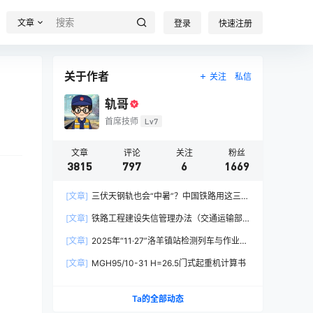
文章
登录
快速注册
关于作者
关注
私信
轨哥
首席技师
Lv7
文章
评论
关注
粉丝
3815
797
6
1669
[文章]
三伏天钢轨也会“中暑”？中国铁路用这三招
破解热胀冷缩难题
[文章]
铁路工程建设失信管理办法（交通运输部
令2026年第15号）
[文章]
2025年“11·27”洛羊镇站检测列车与作业人
员相撞重大交通事故
[文章]
MGH95/10-31 H=26.5门式起重机计算书
Ta的全部动态