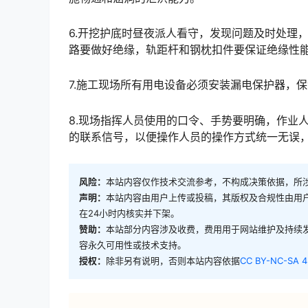
6.开挖护底时昼夜派人看守，发现问题及时处理
路要做好绝缘，轨距杆和钢枕扣件要保证绝缘性能，否则不得上线使用。󠅅󠅃󠄵󠅂󠄪󠇖󠆨󠆨󠇕󠆞󠆒󠅬󠇘󠆭󠆘󠇙󠆝
7.施工现场所有用电设备必须安装漏电保护器，
8.现场指挥人员使用的口令、手势要明确，作业
的联系信号，以便操作人员的操作方式统一无误，若发生故障，应立即切断电路、风路，进行修理后再开机。󠅅󠅃
风险：
本站内容仅作技术交流参考，不构成决策依据，所
声明：
本站内容由用户上传或投稿，其版权及合规性由用
在24小时内核实并下架。
赞助：
本站部分内容涉及收费，费用用于网站维护及持续
容永久可用性或技术支持。
授权：
除非另有说明，否则本站内容依据
CC BY-NC-SA 4