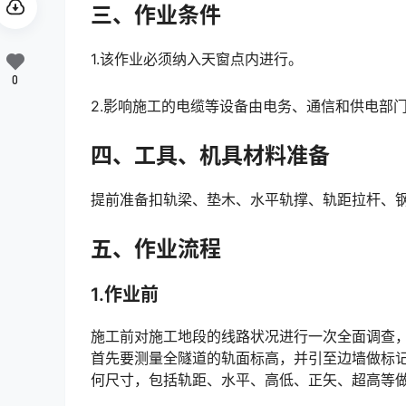
三、作业条件
1.该作业必须纳入天窗点内进行。
0
2.影响施工的电缆等设备由电务、通信和供电部
四、工具、机具材料准备
提前准备扣轨梁、垫木、水平轨撑、轨距拉杆、
五、作业流程
1.作业前
施工前对施工地段的线路状况进行一次全面调查
首先要测量全隧道的轨面标高，并引至边墙做标记
何尺寸，包括轨距、水平、高低、正矢、超高等做一次全面检查，作好记录。󠅅󠅃󠄵󠅂󠄪󠇖󠆨󠆨󠇕󠆞󠆒󠅬󠇘󠆭󠆘