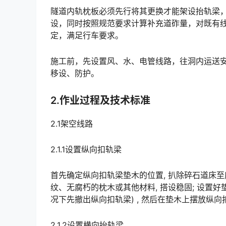
隧道内轨枕板必须先行将其更换才能架设抬轨梁，翻
设，同时按照规范要求计算补充道砟量，对既有
定，满足行车要求。󠅅󠅃󠄵󠅂󠄪󠇖󠆨󠆨󠇕󠆞󠆒󠅬󠇘󠆭󠆘󠇙󠆝󠅵󠇗󠆭󠆁󠄐󠇗󠅹󠅸󠇖󠆍󠅳󠇖󠅹󠅰󠇖󠆌󠅹
施工前，先设置风、水、电管线路，往洞内运送
移设、防护。
2.作业过程及技术标准
2.1架空线路
2.1.1设置纵向扣轨梁
首先确定纵向扣轨梁垫木的位置, 扒除碎石道床至
纹、无腐朽的枕木或其他材料, 搭设稳固; 设置
况下先撤出纵向扣轨梁) , 然后在垫木上摆放纵向扣轨梁, 用普通道钉或U型栓将扣轨梁固定。󠅅󠅃󠄵󠅂󠄪󠇖󠆨
2.1.2设置横向抬轨梁