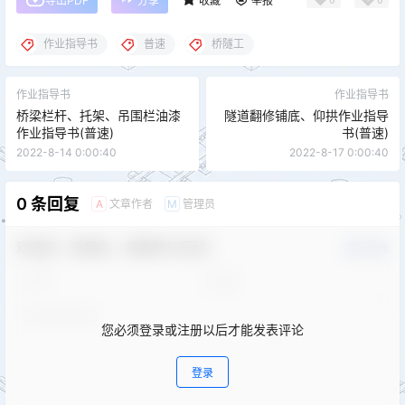
导出PDF
分享
收藏
举报
作业指导书
普速
桥隧工
作业指导书
作业指导书
桥梁栏杆、托架、吊围栏油漆
隧道翻修铺底、仰拱作业指导
作业指导书(普速)
书(普速)
2022-8-14 0:00:40
2022-8-17 0:00:40
0 条回复
文章作者
管理员
A
M
欢迎您，新朋友，感谢参与互动！
确认修改
您必须登录或注册以后才能发表评论
登录