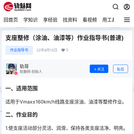
回首页
学知识
享经验
找资料
看视频
用工具
论技
支座整修（涂油、油漆等）作业指导书(普速)
0
作业指导书
22年8月15日
轨哥
关注
私信
轨魅网 创始人
一、适用范围
适用于Vmax≤160km/h线路支座涂油、油漆等整修作业。
二、作业目的
1.使支座活动部分灵活、润滑，保持各类支座洁净、明亮。